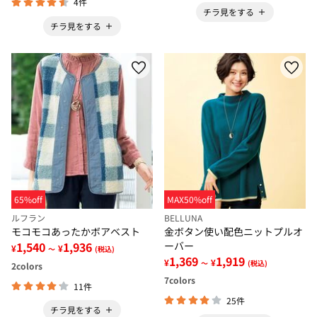
4件
チラ見をする
チラ見をする
65%off
MAX50%off
ルフラン
BELLUNA
モコモコあったかボアベスト
金ボタン使い配色ニットプルオ
1,540
1,936
ーバー
¥
¥
～
(税込)
1,369
1,919
¥
¥
～
(税込)
2
colors
7
colors
11件
25件
チラ見をする