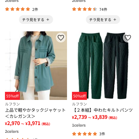
2
colors
2
colors
2件
74件
チラ見をする
チラ見をする
55%off
50%off
ルフラン
ルフラン
上品で軽やかタックジャケット
【２本組】中わたキルトパンツ
＜カレガンス＞
2,739
3,839
¥
¥
～
(税込)
2,970
3,971
¥
¥
～
(税込)
1
colors
2
colors
3件