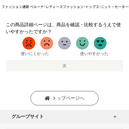
ファッション通販 ベルーナ
レディースファッション
トップス
ニット・セーター
1
この商品詳細ページは、商品を確認・比較するうえで使
か
いやすかったですか？
ら
5
ま
で
使いにくかった
使いやすかった
の
オ
次
プ
シ
ョ
ン
を
トップページへ
選
択
し
グループサイト
ま
す。