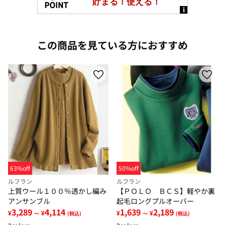
この商品を見ている方におすすめ
63%off
50%off
ルフラン
ルフラン
上質ウール１００％透かし編み
【ＰＯＬＯ ＢＣＳ】軽やか裏
アンサンブル
起毛ロングプルオーバー
3,289
4,114
1,639
2,189
¥
¥
¥
¥
～
(税込)
～
(税込)