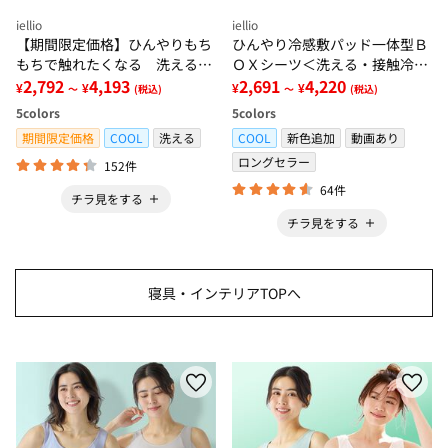
iellio
iellio
【期間限定価格】ひんやりもち
ひんやり冷感敷パッド一体型Ｂ
もちで触れたくなる 洗えるラ
ＯＸシーツ＜洗える・接触冷
グ＜低反発・滑りにくい・接触
2,792
4,193
感・抗菌防臭・時短・家事楽・
2,691
4,220
¥
¥
¥
¥
～
(税込)
～
(税込)
冷感・防ダニ・カーペット＞
ボックスシーツ・寝苦しさ対策
5
colors
5
colors
＞
期間限定価格
COOL
洗える
COOL
新色追加
動画あり
ロングセラー
152件
64件
チラ見をする
チラ見をする
寝具・インテリアTOPへ