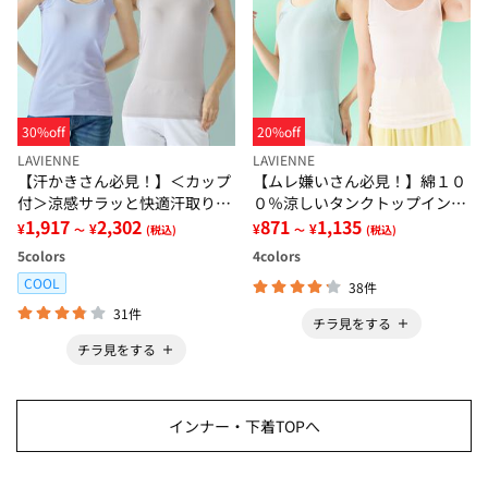
30%off
20%off
LAVIENNE
LAVIENNE
【汗かきさん必見！】＜カップ
【ムレ嫌いさん必見！】綿１０
付＞涼感サラッと快適汗取りタ
０％涼しいタンクトップインナ
ンクトップインナー＜さらりラ
1,917
2,302
ー＜さらりラボ＞
871
1,135
¥
¥
¥
¥
～
(税込)
～
(税込)
ボ＞
5
colors
4
colors
COOL
38件
31件
チラ見をする
チラ見をする
インナー・下着TOPへ