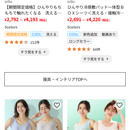
iellio
iellio
【期間限定価格】ひんやりもち
ひんやり冷感敷パッド一体型Ｂ
もちで触れたくなる 洗えるラ
ＯＸシーツ＜洗える・接触冷
グ＜低反発・滑りにくい・接触
2,792
4,193
感・抗菌防臭・時短・家事楽・
2,691
4,220
¥
¥
¥
¥
～
(税込)
～
(税込)
冷感・防ダニ・カーペット＞
ボックスシーツ・寝苦しさ対策
5
colors
5
colors
＞
期間限定価格
COOL
洗える
COOL
新色追加
動画あり
ロングセラー
152件
64件
チラ見をする
チラ見をする
寝具・インテリアTOPへ