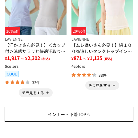
30%off
20%off
LAVIENNE
LAVIENNE
【汗かきさん必見！】＜カップ
【ムレ嫌いさん必見！】綿１０
付＞涼感サラッと快適汗取りタ
０％涼しいタンクトップインナ
ンクトップインナー＜さらりラ
1,917
2,302
ー＜さらりラボ＞
871
1,135
¥
¥
¥
¥
～
(税込)
～
(税込)
ボ＞
5
colors
4
colors
COOL
38件
32件
チラ見をする
チラ見をする
インナー・下着TOPへ