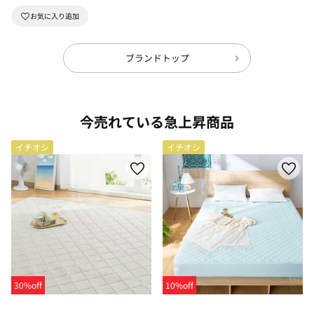
ブランドトップ
今売れている急上昇商品
イチオシ
イチオシ
30%off
10%off