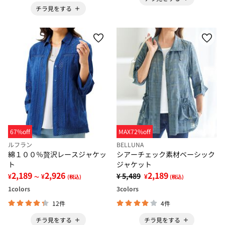
チラ見をする
67%off
MAX72%off
ルフラン
BELLUNA
綿１００％贅沢レースジャケッ
シアーチェック素材ベーシック
ト
ジャケット
2,189
2,926
2,189
¥ 5,489
¥
¥
¥
～
(税込)
(税込)
1
colors
3
colors
12件
4件
チラ見をする
チラ見をする