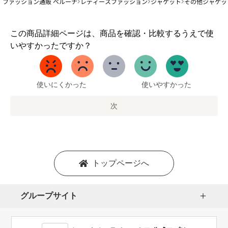
ファッション通販 ベルーナ
レディースファッション
ジャケット
その他ジャケッ
1
この商品詳細ページは、商品を確認・比較するうえで使
か
いやすかったですか？
ら
5
ま
で
使いにくかった
使いやすかった
の
オ
次
プ
シ
ョ
ン
を
トップページへ
選
択
し
グループサイト
ま
す。
1