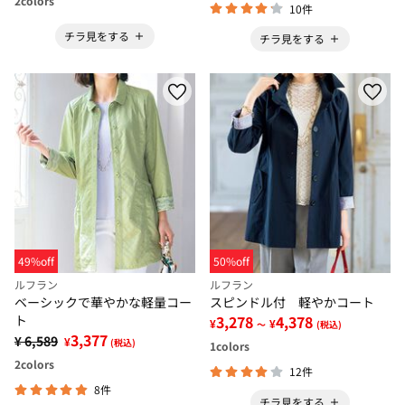
2
colors
10件
チラ見をする
チラ見をする
49%off
50%off
ルフラン
ルフラン
ベーシックで華やかな軽量コー
スピンドル付 軽やかコート
ト
3,278
4,378
¥
¥
～
(税込)
3,377
¥ 6,589
¥
(税込)
1
colors
2
colors
12件
8件
チラ見をする