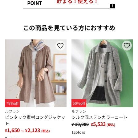
この商品を見ている方におすすめ
79%off
50%off
ルフラン
ルフラン
ピンタック素材ロングジャケッ
シルク混ステンカラーコート
ト
5,533
¥ 10,989
¥
(税込)
1,650
2,123
¥
¥
～
(税込)
1
colors