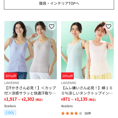
寝具・インテリアTOPへ
30%off
20%off
LAVIENNE
LAVIENNE
【汗かきさん必見！】＜カップ
【ムレ嫌いさん必見！】綿１０
付＞涼感サラッと快適汗取りタ
０％涼しいタンクトップインナ
ンクトップインナー＜さらりラ
1,917
2,302
ー＜さらりラボ＞
871
1,135
¥
¥
¥
¥
～
(税込)
～
(税込)
ボ＞
5
colors
4
colors
COOL
38件