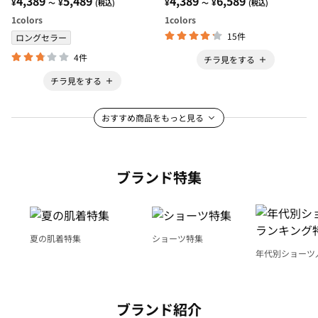
4,389
5,489
4,389
6,589
¥
¥
¥
¥
～
(税込)
～
(税込)
1
colors
1
colors
15件
ロングセラー
4件
チラ見をする
チラ見をする
おすすめ商品をもっと見る
ブランド特集
夏の肌着特集
ショーツ特集
年代別ショーツ
グ特集
ブランド紹介