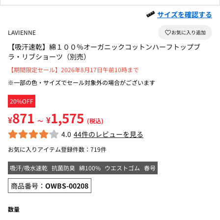
サイズを確認する
LAVIENNE
【吸汗速乾】綿１００％オーガニックコットンハーフトップブ
ラ・リブショーツ（別売）
【期間限定セール】2026年8月17日午前10時まで
※一部の色・サイズでセール対象外の場合がございます
20%OFF
871
1,575
¥
¥
～
(税込)
4.0
44件のレビューを見る
お気に入りアイテム登録件数：
719件
吸汗/吸水速乾
抗菌防臭
綿100%
ウエストゴム
春号
商品番号：
OWBS-00208
数量