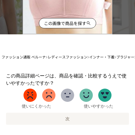
この画像で商品を探す
ファッション通販 ベルーナ
レディースファッション
インナー・下着
ブラジャー
1
この商品詳細ページは、商品を確認・比較するうえで使
か
いやすかったですか？
ら
5
ま
で
使いにくかった
使いやすかった
の
オ
次
プ
シ