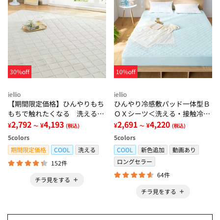
30%off
10%off
iellio
iellio
【期間限定価格】ひんやりもち
ひんやり冷感敷パッド一体型Ｂ
もちで触れたくなる 洗えるラ
ＯＸシーツ＜洗える・接触冷
グ＜低反発・滑りにくい・接触
2,792
4,193
感・抗菌防臭・時短・家事楽・
2,691
4,220
¥
¥
¥
¥
～
(税込)
～
(税込)
冷感・防ダニ・カーペット＞
ボックスシーツ・寝苦しさ対策
5
colors
5
colors
＞
期間限定価格
COOL
洗える
COOL
新色追加
動画あり
ロングセラー
152件
64件
チラ見をする
チラ見をする