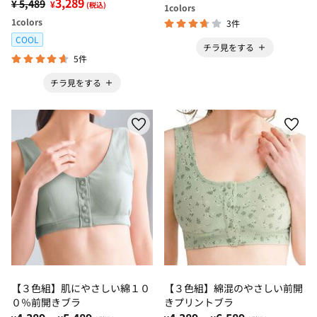
3,289
¥ 5,489
¥
(税込)
1
colors
1
colors
3件
COOL
チラ見をする
5件
チラ見をする
【３色組】肌にやさしい綿１０
【３色組】綿混のやさしい前開
０％前開きブラ
きプリントブラ