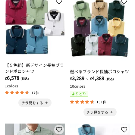
【５色組】新デザイン長袖ブラ
ンドポロシャツ
選べるブランド長袖ポロシャツ
6,578
3,289
4,389
¥
¥
¥
(税込)
～
(税込)
1
colors
10
colors
17件
よりどり
131件
チラ見をする
チラ見をする