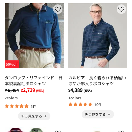
50%off
ダンロップ・リファインド 日
カルビア 長く着られる柄違い
本製裏起毛ポロシャツ
涼やか麻入りポロシャツ
2,739
4,389
¥ 5,494
¥
¥
(税込)
(税込)
2
colors
1
colors
10件
5件
チラ見をする
チラ見をする