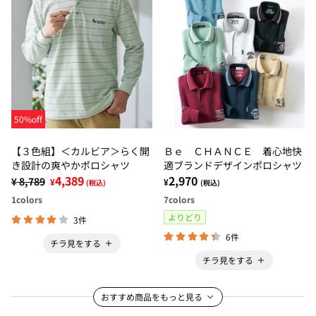
50%off
【３色組】＜カルビア＞らく開
Ｂｅ ＣＨＡＮＣＥ 着心地快
き設計の爽やかポロシャツ
適ブランドデザインポロシャツ
4,389
2,970
¥ 8,789
¥
¥
(税込)
(税込)
1
colors
7
colors
よりどり
3件
6件
チラ見をする
チラ見をする
おすすめ商品をもっと見る