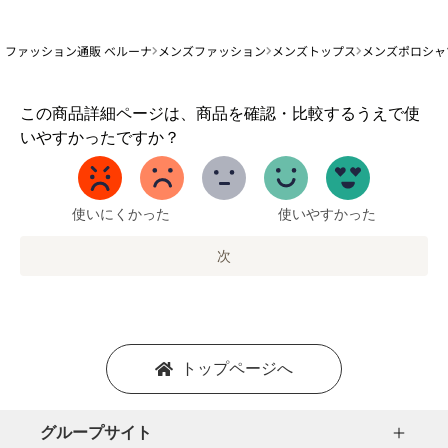
ファッション通販 ベルーナ
メンズファッション
メンズトップス
メンズポロシャ
1
この商品詳細ページは、商品を確認・比較するうえで使
か
いやすかったですか？
ら
5
ま
で
使いにくかった
使いやすかった
の
オ
次
プ
シ
ョ
ン
を
トップページへ
選
択
し
グループサイト
ま