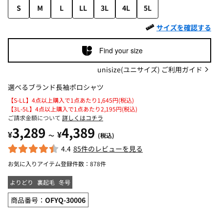
S
M
L
LL
3L
4L
5L
サイズを確認する
Find your size
unisize(ユニサイズ) ご利用ガイド
選べるブランド長袖ポロシャツ
【S-LL】4点以上購入で1点あたり1,645円(税込)
【3L-5L】4点以上購入で1点あたり2,195円(税込)
ご請求金額について
詳しくはコチラ
3,289
4,389
¥
¥
～
(税込)
4.4
85件のレビューを見る
お気に入りアイテム登録件数：
878件
よりどり
裏起毛
冬号
商品番号：
OFYQ-30006