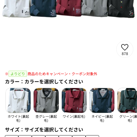
878
※
よりどり
商品のためキャンペーン・クーポン対象外
カラー：
カラーを選択してください
ホワイト(裏起
杢グレー(裏起
ワイン(裏起毛)
ネイビー(裏起
グリーン(
毛)
毛)
毛)
毛)
サイズ：
サイズを選択してください