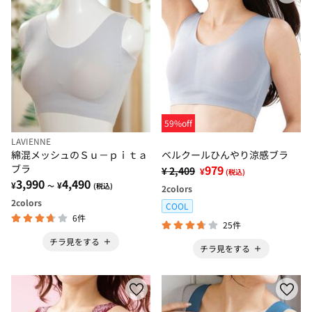
59%off
LAVIENNE
綿混メッシュのＳｕ－ｐｉｔａ
ベルクールひんやり涼感ブラ
ブラ
979
¥ 2,409
¥
(税込)
3,990
4,490
¥
¥
～
(税込)
2
colors
2
colors
COOL
6件
25件
チラ見をする
チラ見をする