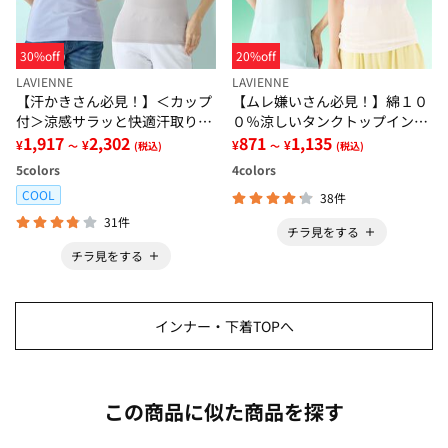
30%off
20%off
LAVIENNE
LAVIENNE
【汗かきさん必見！】＜カップ
【ムレ嫌いさん必見！】綿１０
付＞涼感サラッと快適汗取りタ
０％涼しいタンクトップインナ
ンクトップインナー＜さらりラ
1,917
2,302
ー＜さらりラボ＞
871
1,135
¥
¥
¥
¥
～
(税込)
～
(税込)
ボ＞
5
colors
4
colors
COOL
38件
31件
チラ見をする
チラ見をする
インナー・下着TOPへ
この商品に似た商品を探す