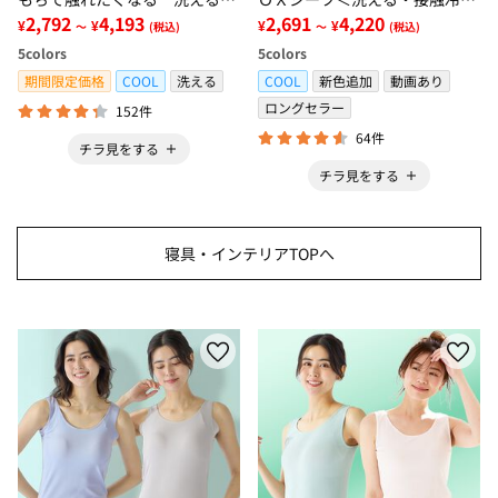
グ＜低反発・滑りにくい・接触
2,792
4,193
感・抗菌防臭・時短・家事楽・
2,691
4,220
¥
¥
¥
¥
～
(税込)
～
(税込)
冷感・防ダニ・カーペット＞
ボックスシーツ・寝苦しさ対策
5
colors
5
colors
＞
期間限定価格
COOL
洗える
COOL
新色追加
動画あり
ロングセラー
152件
64件
チラ見をする
チラ見をする
寝具・インテリアTOPへ