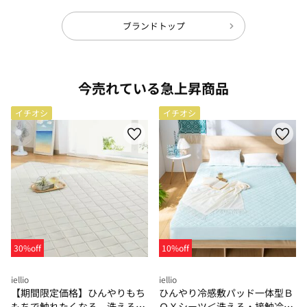
ブランドトップ
今売れている急上昇商品
イチオシ
イチオシ
30%off
10%off
iellio
iellio
【期間限定価格】ひんやりもち
ひんやり冷感敷パッド一体型Ｂ
もちで触れたくなる 洗えるラ
ＯＸシーツ＜洗える・接触冷