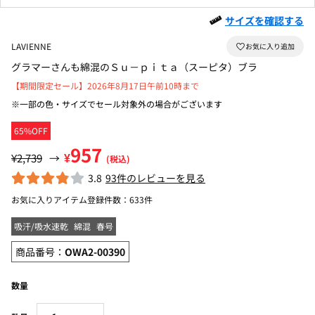
サイズを確認する
LAVIENNE
グラマーさんも綿混のＳｕ－ｐｉｔａ（スーピタ）ブラ
【期間限定セール】2026年8月17日午前10時まで
※一部の色・サイズでセール対象外の場合がございます
65%OFF
957
¥
¥2,739
→
(税込)
3.8
93件のレビューを見る
お気に入りアイテム登録件数：
633件
吸汗/吸水速乾
綿混
春号
商品番号：
OWA2-00390
数量