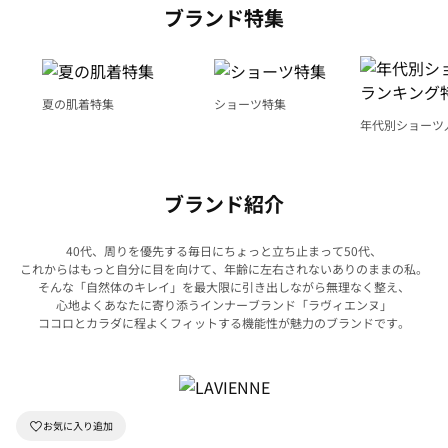
ブランド特集
夏の肌着特集
ショーツ特集
年代別ショーツ
グ特集
ブランド紹介
40代、周りを優先する毎日にちょっと立ち止まって50代、
これからはもっと自分に目を向けて、年齢に左右されないありのままの私。
そんな「自然体のキレイ」を最大限に引き出しながら無理なく整え、
心地よくあなたに寄り添うインナーブランド「ラヴィエンヌ」
ココロとカラダに程よくフィットする機能性が魅力のブランドです。