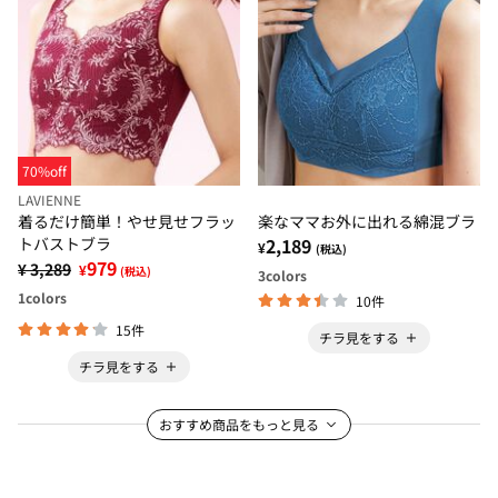
70%off
LAVIENNE
着るだけ簡単！やせ見せフラッ
楽なママお外に出れる綿混ブラ
トバストブラ
2,189
¥
(税込)
979
¥ 3,289
¥
(税込)
3
colors
1
colors
10件
15件
チラ見をする
チラ見をする
おすすめ商品をもっと見る