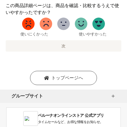
1
この商品詳細ページは、商品を確認・比較するうえで使
か
いやすかったですか？
ら
5
ま
で
使いにくかった
使いやすかった
の
オ
次
プ
シ
ョ
ン
を
トップページへ
選
択
し
グループサイト
ま
す。
1
ベルーナオンラインストア 公式アプリ
は
使
タイムセールなど、お得な情報をお知らせ。