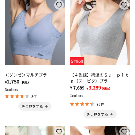
57%off
＜グンゼ＞マルチブラ
【４色組】綿混のＳｕ－ｐｉｔ
2,750
ａ（スーピタ）ブラ
¥
(税込)
3,289
¥ 7,689
¥
(税込)
3
colors
1
colors
3件
75件
チラ見をする
チラ見をする