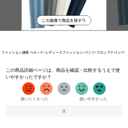
この画像で商品を探す
ファッション通販 ベルーナ
レディースファッション
パンツ
クロップドパンツ
1
この商品詳細ページは、商品を確認・比較するうえで使
か
いやすかったですか？
ら
5
ま
で
使いにくかった
使いやすかった
の
オ
次
プ
シ