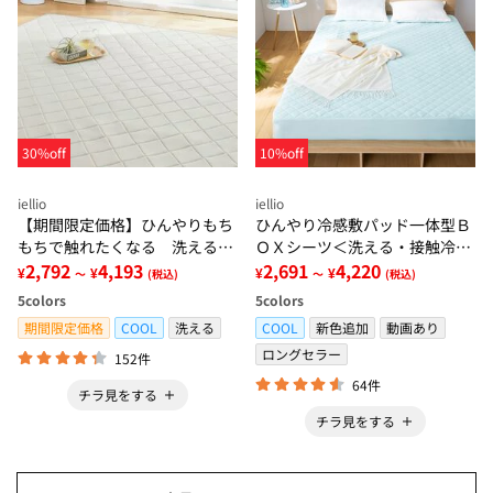
30%off
10%off
iellio
iellio
【期間限定価格】ひんやりもち
ひんやり冷感敷パッド一体型Ｂ
もちで触れたくなる 洗えるラ
ＯＸシーツ＜洗える・接触冷
グ＜低反発・滑りにくい・接触
2,792
4,193
感・抗菌防臭・時短・家事楽・
2,691
4,220
¥
¥
¥
¥
～
(税込)
～
(税込)
冷感・防ダニ・カーペット＞
ボックスシーツ・寝苦しさ対策
5
colors
5
colors
＞
期間限定価格
COOL
洗える
COOL
新色追加
動画あり
ロングセラー
152件
64件
チラ見をする
チラ見をする