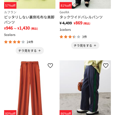
57%off
81%off
ルフラン
GeeRA
ピッタリしない裏側毛布な美脚
タックワイドバレルパンツ
パンツ
869
¥ 4,499
¥
(税込)
946
1,430
¥
¥
～
(税込)
1
colors
5
colors
3件
24件
チラ見をする
チラ見をする
80%off
86%off