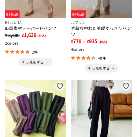
81%off
86%off
BELLUNA
ルフラン
麻調素材テーパードパンツ
素敵な中わた美暖すっきりパン
1,639
ツ
¥ 8,690
¥
(税込)
770
935
¥
¥
～
(税込)
2
colors
4
colors
2件
40件
チラ見をする
チラ見をする