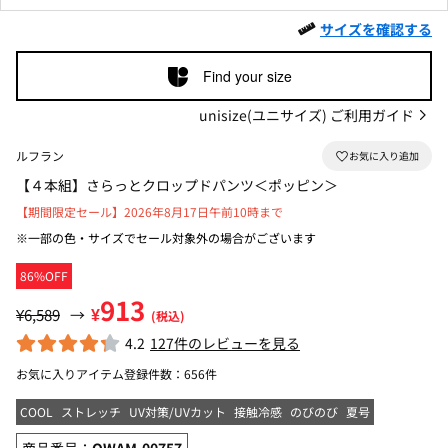
サイズを確認する
Find your size
unisize(ユニサイズ) ご利用ガイド
ルフラン
【４本組】さらっとクロップドパンツ＜ポッピン＞
【期間限定セール】2026年8月17日午前10時まで
※一部の色・サイズでセール対象外の場合がございます
86%OFF
913
¥
¥6,589
→
(税込)
4.2
127件のレビューを見る
お気に入りアイテム登録件数：
656件
COOL
ストレッチ
UV対策/UVカット
接触冷感
のびのび
夏号
商品番号：
OWAM-00757