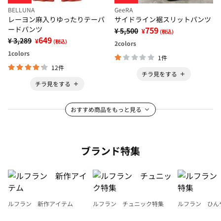
BELLUNA
GeeRA
レーヨン麻入りゆったりテーパ
サイドライン裾スリットパンツ
ードパンツ
759
¥ 5,500
¥
(税込)
649
¥ 3,289
¥
(税込)
2
colors
1
colors
1件
12件
チラ見をする
チラ見をする
おすすめ商品をもっと見る
ブランド特集
ルフラン 新作アイテム
ルフラン チュニック特集
ルフラン ひん