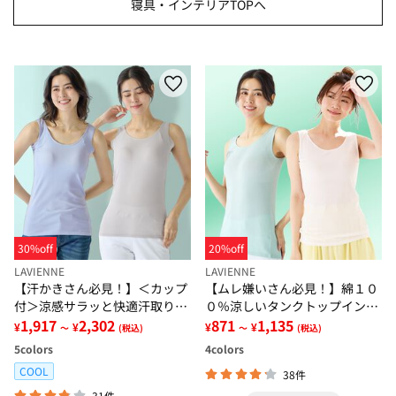
寝具・インテリアTOPへ
30%off
20%off
LAVIENNE
LAVIENNE
【汗かきさん必見！】＜カップ
【ムレ嫌いさん必見！】綿１０
付＞涼感サラッと快適汗取りタ
０％涼しいタンクトップインナ
ンクトップインナー＜さらりラ
1,917
2,302
ー＜さらりラボ＞
871
1,135
¥
¥
¥
¥
～
(税込)
～
(税込)
ボ＞
5
colors
4
colors
COOL
38件
31件