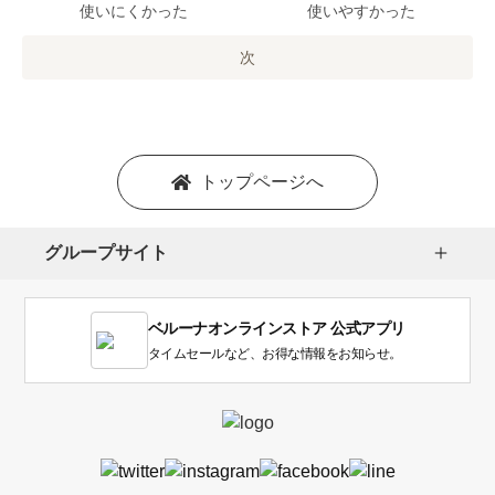
で
使いにくかった
使いやすかった
の
オ
次
プ
シ
ョ
ン
を
トップページへ
選
択
し
グループサイト
ま
す。
1
ベルーナオンラインストア 公式アプリ
は
使
タイムセールなど、お得な情報をお知らせ。
い
に
く
か
っ
た