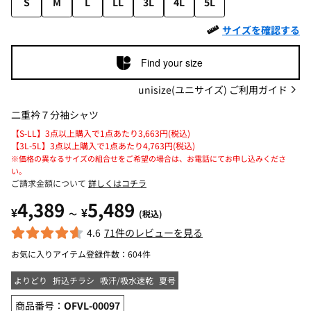
S
M
L
LL
3L
4L
5L
サイズを確認する
Find your size
unisize(ユニサイズ) ご利用ガイド
二重衿７分袖シャツ
【S-LL】3点以上購入で1点あたり3,663円(税込)
【3L-5L】3点以上購入で1点あたり4,763円(税込)
※価格の異なるサイズの組合せをご希望の場合は、お電話にてお申し込みくださ
い。
ご請求金額について
詳しくはコチラ
4,389
5,489
¥
¥
～
(税込)
4.6
71件のレビューを見る
お気に入りアイテム登録件数：
604件
よりどり
折込チラシ
吸汗/吸水速乾
夏号
商品番号：
OFVL-00097