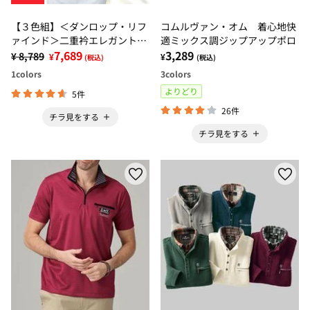
【３色組】＜ダンロップ・リフ
コムルヴァン・オム 着心地快
ァインド＞二重衿エレガントシ
適ミックス調ジップアップポロ
ャツ
7,689
3,289
¥ 8,789
¥
¥
(税込)
(税込)
1
colors
3
colors
よりどり
5件
26件
チラ見をする
チラ見をする