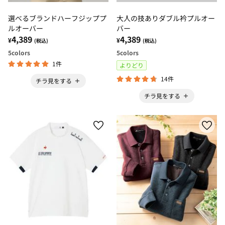
選べるブランドハーフジッププ
大人の技ありダブル衿プルオー
ルオーバー
バー
4,389
4,389
¥
¥
(税込)
(税込)
5
colors
5
colors
1件
よりどり
14件
チラ見をする
チラ見をする