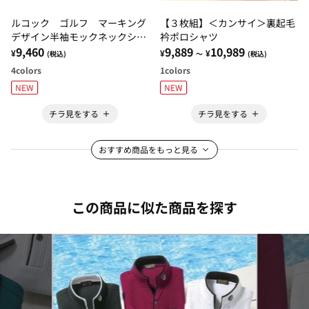
ルコック ゴルフ マーキング
【３枚組】＜カンサイ＞裏起毛
デザイン半袖モックネックシャ
衿ポロシャツ
ツ
9,460
9,889
10,989
¥
¥
¥
(税込)
～
(税込)
4
colors
1
colors
NEW
NEW
チラ見をする
チラ見をする
おすすめ商品をもっと見る
この商品に似た商品を探す