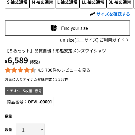
S 袖丈通常
M 袖丈通常
L 袖丈通常
LL 袖丈通常
3L 袖丈通常
サイズを確認する
Find your size
unisize(ユニサイズ) ご利用ガイド
【５枚セット】品質自慢！形態安定メンズワイシャツ
6,589
¥
(税込)
4.5
700件のレビューを見る
お気に入りアイテム登録件数：
2,257件
イチオシ
5枚組
春号
商品番号：
OFVL-00001
数量