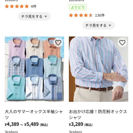
4件
よりどり
136件
チラ見をする
チラ見をする
大人のサマーオックス半袖シャ
お出かけ応援！防花粉オックス
ツ
シャツ
4,389
5,489
3,289
¥
¥
¥
～
(税込)
(税込)
3
colors
3
colors