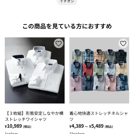
イチオシ
この商品を見ている方におすすめ
【３枚組】形態安定しなやか横
着心地快適ストレッチネルシャ
ストレッチワイシャツ
ツ
10,989
4,389
5,489
¥
¥
¥
(税込)
～
(税込)
1
colors
22
colors