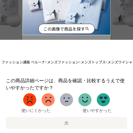
この画像で商品を探す
ファッション通販 ベルーナ
メンズファッション
メンズトップス
メンズワイシャ
1
この商品詳細ページは、商品を確認・比較するうえで使
か
いやすかったですか？
ら
5
ま
で
使いにくかった
使いやすかった
の
オ
次
プ