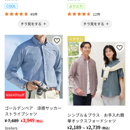
COOL
よりどり
49件
12件
チラ見をする
チラ見をする
イチオシ
MAX49%off
ゴールデンベア 涼感サッカー
ストライプシャツ
シンプル＆プラス お手入れ簡
3,949
¥ 7,689
単オックスフォードシャツ
¥
(税込)
2,189
2,739
¥
¥
3
colors
～
(税込)