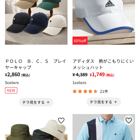
60%off
ＰＯＬＯ Ｂ．Ｃ．Ｓ プレイ
アディダス 熱がこもりにくい
ヤーキャップ
メッシュハット
2,860
1,749
¥ 4,389
¥
¥
(税込)
(税込)
5
colors
1
colors
NEW
21件
チラ見をする
チラ見をする