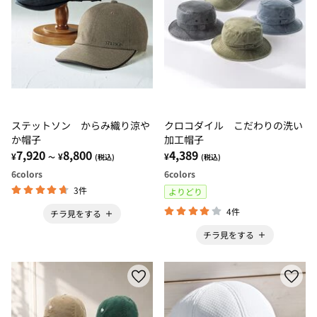
ステットソン からみ織り涼や
クロコダイル こだわりの洗い
か帽子
加工帽子
7,920
8,800
4,389
¥
¥
¥
～
(税込)
(税込)
6
colors
6
colors
3件
よりどり
4件
チラ見をする
チラ見をする