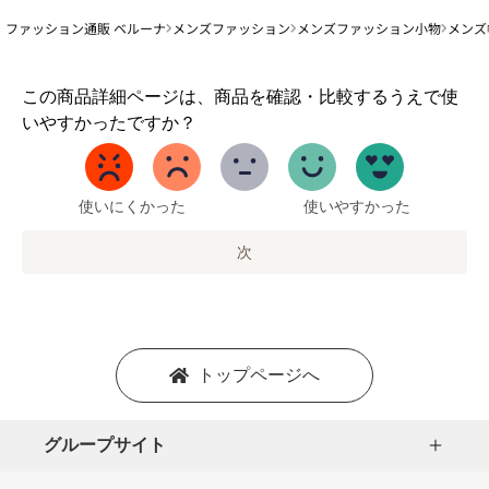
ファッション通販 ベルーナ
メンズファッション
メンズファッション小物
メンズ
1
この商品詳細ページは、商品を確認・比較するうえで使
か
いやすかったですか？
ら
5
ま
で
使いにくかった
使いやすかった
の
オ
次
プ
シ
ョ
ン
を
トップページへ
選
択
し
グループサイト
ま
す。