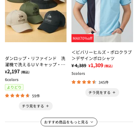
MAX70%off
＜ビバリーヒルズ・ポロクラブ
ダンロップ・リファインド 洗
＞デザインポロシャツ
濯機で洗えるＵＶキャップ・ハ
1,309
¥ 4,389
¥
(税込)
ット
2,197
¥
(税込)
5
colors
6
colors
345件
よりどり
チラ見をする
59件
チラ見をする
おすすめ商品をもっと見る