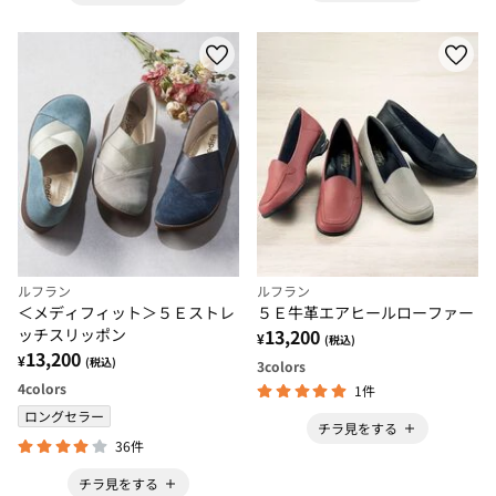
ルフラン
ルフラン
＜メディフィット＞５Ｅストレ
５Ｅ牛革エアヒールローファー
ッチスリッポン
13,200
¥
(税込)
13,200
¥
(税込)
3
colors
4
colors
1件
ロングセラー
チラ見をする
36件
チラ見をする