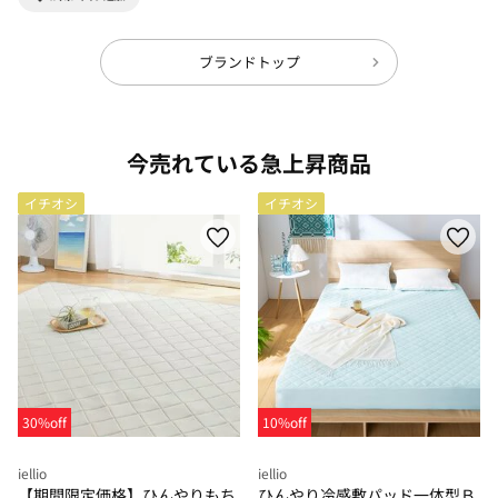
ブランドトップ
今売れている急上昇商品
イチオシ
イチオシ
30%off
10%off
iellio
iellio
【期間限定価格】ひんやりもち
ひんやり冷感敷パッド一体型Ｂ