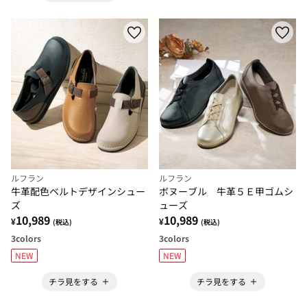
ルフラン
ルフラン
牛革配色ベルトデザインシュー
ボヌーブル 牛革５Ｅ甲ゴムシ
ズ
ューズ
10,989
10,989
¥
¥
(税込)
(税込)
3
colors
3
colors
NEW
NEW
チラ見をする
チラ見をする