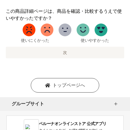
1
この商品詳細ページは、商品を確認・比較するうえで使
か
いやすかったですか？
ら
5
ま
で
使いにくかった
使いやすかった
の
オ
次
プ
シ
ョ
ン
を
トップページへ
選
択
し
グループサイト
ま
す。
1
ベルーナオンラインストア 公式アプリ
は