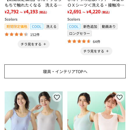
もちで触れたくなる 洗えるラ
ＯＸシーツ＜洗える・接触冷
グ＜低反発・滑りにくい・接触
2,792
4,193
感・抗菌防臭・時短・家事楽・
2,691
4,220
¥
¥
¥
¥
～
(税込)
～
(税込)
冷感・防ダニ・カーペット＞
ボックスシーツ・寝苦しさ対策
5
colors
5
colors
＞
期間限定価格
COOL
洗える
COOL
新色追加
動画あり
ロングセラー
152件
64件
チラ見をする
チラ見をする
寝具・インテリアTOPへ