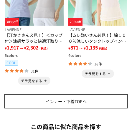
30%off
20%off
LAVIENNE
LAVIENNE
【汗かきさん必見！】＜カップ
【ムレ嫌いさん必見！】綿１０
付＞涼感サラッと快適汗取りタ
０％涼しいタンクトップインナ
ンクトップインナー＜さらりラ
1,917
2,302
ー＜さらりラボ＞
871
1,135
¥
¥
¥
¥
～
(税込)
～
(税込)
ボ＞
5
colors
4
colors
COOL
38件
31件
チラ見をする
チラ見をする
インナー・下着TOPへ
この商品に似た商品を探す