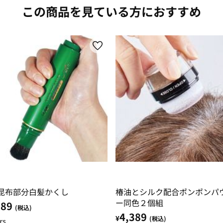
この商品を見ている方におすすめ
昆布部分白髪かくし
椿油とシルク配合ポンポンパ
ー同色２個組
089
(税込)
4,389
¥
(税込)
rs