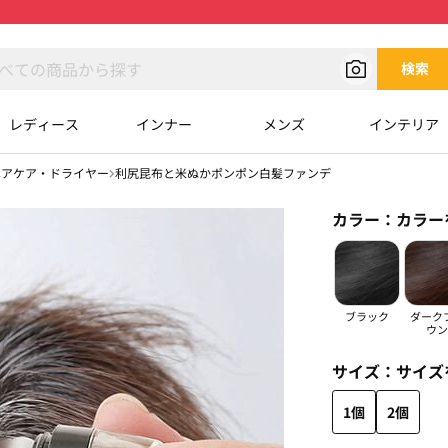
検索
レディース
インナー
メンズ
インテリア
ヘアケア・ドライヤー
利尻昆布と米ぬかポンポン白髪ファンデ
カラー：
カラー
ブラック
ダーク
ウン
サイズ：
サイズ
1個
2個