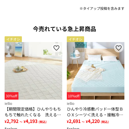
※タイアップ投稿を含みます
今売れている急上昇商品
イチオシ
イチオシ
30%off
10%off
iellio
iellio
【期間限定価格】ひんやりもち
ひんやり冷感敷パッド一体型Ｂ
もちで触れたくなる 洗えるラ
ＯＸシーツ＜洗える・接触冷
グ＜低反発・滑りにくい・接触
2,792
4,193
感・抗菌防臭・時短・家事楽・
2,691
4,220
¥
¥
¥
¥
～
(税込)
～
(税込)
冷感・防ダニ・カーペット＞
ボックスシーツ・寝苦しさ対策
5
colors
5
colors