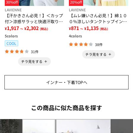
30%off
20%off
LAVIENNE
LAVIENNE
【汗かきさん必見！】＜カップ
【ムレ嫌いさん必見！】綿１０
付＞涼感サラッと快適汗取りタ
０％涼しいタンクトップインナ
ンクトップインナー＜さらりラ
1,917
2,302
ー＜さらりラボ＞
871
1,135
¥
¥
¥
¥
～
(税込)
～
(税込)
ボ＞
5
colors
4
colors
COOL
38件
31件
チラ見をする
チラ見をする
インナー・下着TOPへ
この商品に似た商品を探す