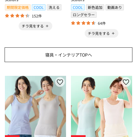
＞
期間限定価格
COOL
洗える
COOL
新色追加
動画あり
ロングセラー
152件
64件
チラ見をする
チラ見をする
寝具・インテリアTOPへ