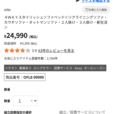
サイズを確認する
iellio
４ＷＡＹスタイリッシュソファベッド＜リクライニングソファ・
カウチソファ・オットマンソファ・２人掛け・３人掛け・新生活
＞
24,990
¥
(税込)
¥3,300
(税込)
3.9
63件のレビューを見る
お気に入りアイテム登録件数：
2,784件
イチオシ
動画あり
ロングセラー
設置サービス
4way
オールシーズン
商品番号：
OFL8-99999
数量
組立／設置サービスについて
組立設置指定の選択