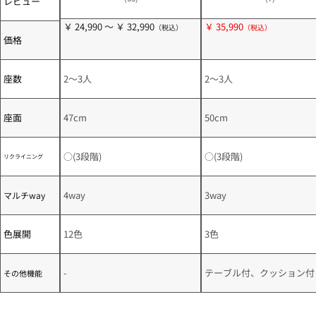
レビュー
￥ 24,990 ～ ￥ 32,990
￥ 35,990
価格
座数
2～3人
2～3人
座面
47cm
50cm
○(3段階)
○(3段階)
リクライニング
4way
3way
マルチway
色展開
12色
3色
-
テーブル付、クッション付
その他機能