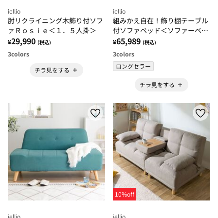
iellio
iellio
肘リクライニング木飾り付ソフ
組みかえ自在！飾り棚テーブル
ァＲｏｓｉｅ＜１．５人掛＞
付ソファベッド＜ソファーベッ
29,990
ド・カウチソファー・リクライ
65,989
¥
¥
(税込)
(税込)
ニング・収納付きソファー・お
3
colors
3
colors
しゃれ＞
ロングセラー
チラ見をする
チラ見をする
10%off
iellio
iellio