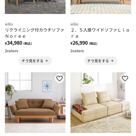
iellio
iellio
リクライニング付カウチソファ
２．５人掛ワイドソファＬｉｏ
Ｎｏｒｅｅ
ｒａ
34,980
26,990
¥
¥
(税込)
(税込)
2
colors
2
colors
チラ見をする
チラ見をする