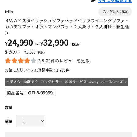
サイズを確認する
iellio
４ＷＡＹスタイリッシュソファベッド＜リクライニングソファ・
カウチソファ・オットマンソファ・２人掛け・３人掛け・新生活
＞
24,990
32,990
¥
¥
～
(税込)
¥3,300
(税込)
3.9
63件のレビューを見る
お気に入りアイテム登録件数：
2,785件
イチオシ
動画あり
ロングセラー
設置サービス
4way
オールシーズン
商品番号：
OFL8-99999
数量