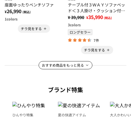
座面ゆったりベンチソファ
テーブル付３ＷＡＹソファベッ
26,990
ド＜３人掛け・クッション付・
¥
(税込)
ドリンクホルダー付・リクライ
35,990
¥ 39,990
¥
(税込)
1
colors
ニング・テーブルソファ・脚付
3
colors
きソファ＞
チラ見をする
ロングセラー
7件
チラ見をする
おすすめ商品をもっと見る
ブランド特集
ひんやり特集
夏の快適アイテム
大人かわいい