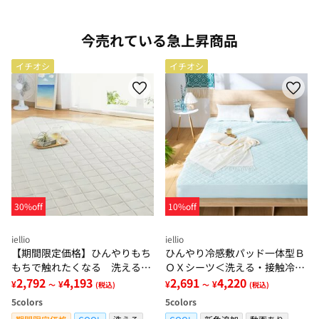
今売れている急上昇商品
イチオシ
イチオシ
30%off
10%off
iellio
iellio
【期間限定価格】ひんやりもち
ひんやり冷感敷パッド一体型Ｂ
もちで触れたくなる 洗えるラ
ＯＸシーツ＜洗える・接触冷
グ＜低反発・滑りにくい・接触
2,792
4,193
感・抗菌防臭・時短・家事楽・
2,691
4,220
¥
¥
¥
¥
～
(税込)
～
(税込)
冷感・防ダニ・カーペット＞
ボックスシーツ・寝苦しさ対策
5
colors
5
colors
＞