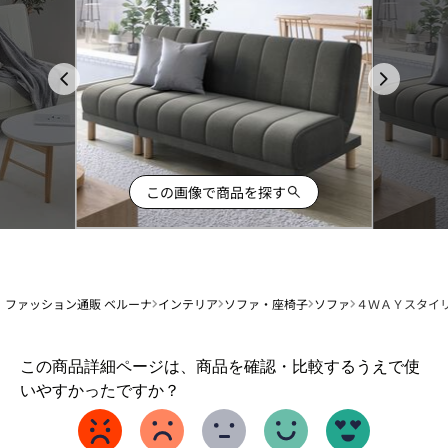
この画像で商品を探す
ファッション通販 ベルーナ
インテリア
ソファ・座椅子
ソファ
４ＷＡＹスタイ
1
この商品詳細ページは、商品を確認・比較するうえで使
か
いやすかったですか？
ら
5
ま