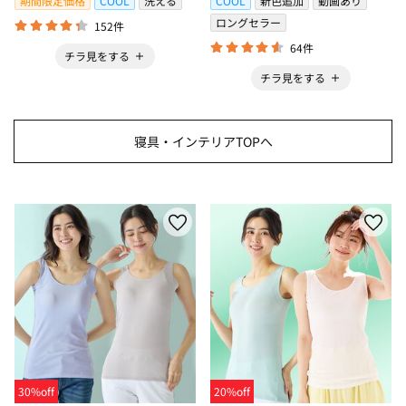
期間限定価格
COOL
洗える
COOL
新色追加
動画あり
ロングセラー
152件
64件
チラ見をする
チラ見をする
寝具・インテリアTOPへ
30%off
20%off