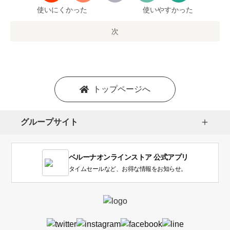
で
使いにくかった
使いやすかった
の
オ
次
プ
シ
ョ
ン
を
トップページへ
選
択
し
グループサイト
ま
す。
1
ベルーナオンラインストア 公式アプリ
は
使
タイムセールなど、お得な情報をお知らせ。
い
に
く
か
っ