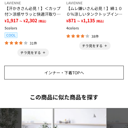
LAVIENNE
LAVIENNE
【汗かきさん必見！】＜カップ
【ムレ嫌いさん必見！】綿１０
付＞涼感サラッと快適汗取りタ
０％涼しいタンクトップインナ
ンクトップインナー＜さらりラ
1,917
2,302
ー＜さらりラボ＞
871
1,135
¥
¥
¥
¥
～
(税込)
～
(税込)
ボ＞
5
colors
4
colors
COOL
38件
31件
チラ見をする
チラ見をする
インナー・下着TOPへ
この商品に似た商品を探す