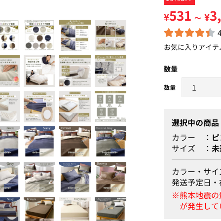
531
3
¥
¥
～
お気に入りアイテ
数量
選択中の商品
カラー
ピ
サイズ
未
カラー・サイ
発送予定日・