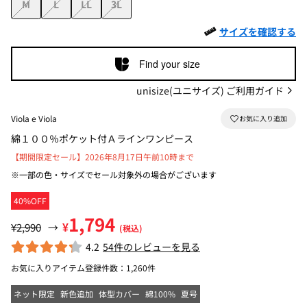
M
L
LL
3L
サイズを確認する
Find your size
unisize(ユニサイズ) ご利用ガイド
Viola e Viola
綿１００％ポケット付Ａラインワンピース
【期間限定セール】2026年8月17日午前10時まで
※一部の色・サイズでセール対象外の場合がございます
40%OFF
1,794
¥
¥2,990
→
(税込)
4.2
54件のレビューを見る
お気に入りアイテム登録件数：
1,260件
ネット限定
新色追加
体型カバー
綿100%
夏号