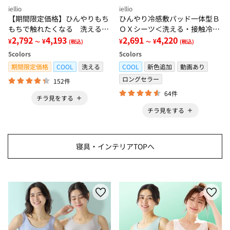
iellio
iellio
【期間限定価格】ひんやりもち
ひんやり冷感敷パッド一体型Ｂ
もちで触れたくなる 洗えるラ
ＯＸシーツ＜洗える・接触冷
グ＜低反発・滑りにくい・接触
2,792
4,193
感・抗菌防臭・時短・家事楽・
2,691
4,220
¥
¥
¥
¥
～
(税込)
～
(税込)
冷感・防ダニ・カーペット＞
ボックスシーツ・寝苦しさ対策
5
colors
5
colors
＞
期間限定価格
COOL
洗える
COOL
新色追加
動画あり
ロングセラー
152件
64件
チラ見をする
チラ見をする
寝具・インテリアTOPへ