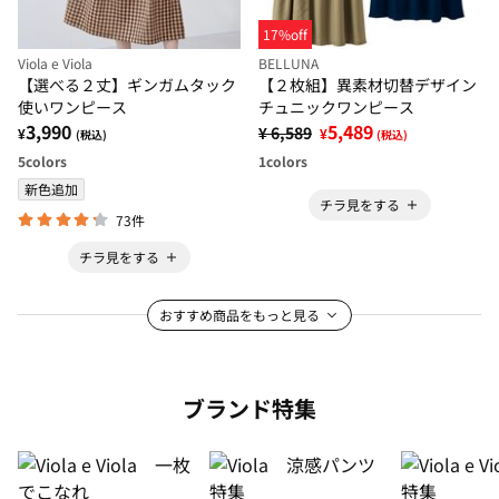
17%off
Viola e Viola
BELLUNA
【選べる２丈】ギンガムタック
【２枚組】異素材切替デザイン
使いワンピース
チュニックワンピース
3,990
5,489
¥ 6,589
¥
¥
(税込)
(税込)
5
colors
1
colors
新色追加
チラ見をする
73件
チラ見をする
おすすめ商品をもっと見る
ブランド特集