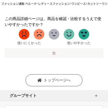
ファッション通販 ベルーナ
レディースファッション
ワンピース
カットソーワン
1
この商品詳細ページは、商品を確認・比較するうえで使
か
いやすかったですか？
ら
5
ま
で
使いにくかった
使いやすかった
の
オ
次
プ
シ
ョ
ン
を
トップページへ
選
択
し
グループサイト
ま
す。