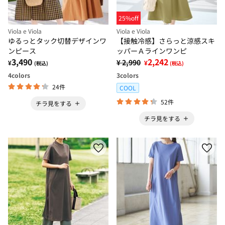
25%off
Viola e Viola
Viola e Viola
ゆるっとタック切替デザインワ
【接触冷感】さらっと涼感スキ
ンピース
ッパーＡラインワンピ
3,490
2,242
¥ 2,990
¥
¥
(税込)
(税込)
4
colors
3
colors
24件
COOL
52件
チラ見をする
チラ見をする