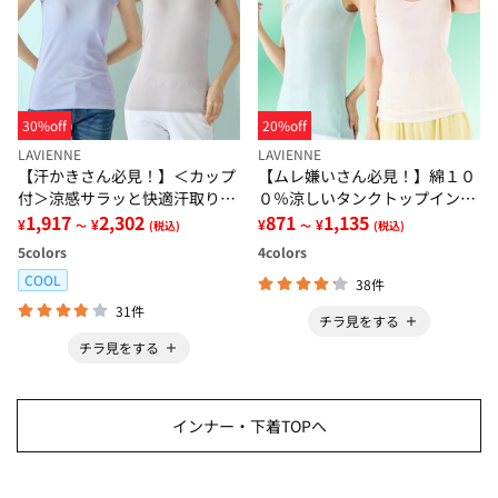
30%off
20%off
LAVIENNE
LAVIENNE
【汗かきさん必見！】＜カップ
【ムレ嫌いさん必見！】綿１０
付＞涼感サラッと快適汗取りタ
０％涼しいタンクトップインナ
ンクトップインナー＜さらりラ
1,917
2,302
ー＜さらりラボ＞
871
1,135
¥
¥
¥
¥
～
(税込)
～
(税込)
ボ＞
5
colors
4
colors
COOL
38件
31件
チラ見をする
チラ見をする
インナー・下着TOPへ