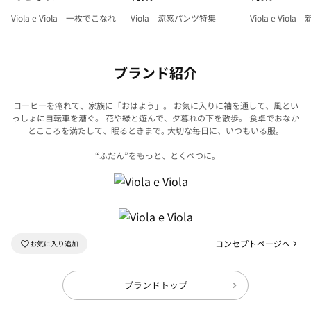
Viola e Viola 一枚でこなれ
Viola 涼感パンツ特集
Viola e Viol
ブランド紹介
コーヒーを淹れて、家族に「おはよう」。 お気に入りに袖を通して、風とい
っしょに自転車を漕ぐ。
花や緑と遊んで、夕暮れの下を散歩。 食卓でおなか
とこころを満たして、眠るときまで｡
大切な毎日に、いつもいる服。
“ふだん”をもっと、とくべつに｡
コンセプトページへ
ブランドトップ