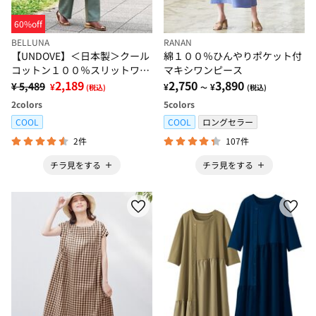
60%off
BELLUNA
RANAN
【UNDOVE】＜日本製＞クール
綿１００％ひんやりポケット付
コットン１００％スリットワン
マキシワンピース
ピース
2,189
2,750
3,890
¥ 5,489
¥
¥
¥
(税込)
～
(税込)
2
colors
5
colors
COOL
COOL
ロングセラー
2件
107件
チラ見をする
チラ見をする