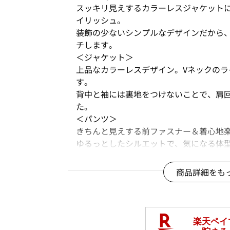
スッキリ見えするカラーレスジャケット
イリッシュ。
装飾の少ないシンプルなデザインだから
チします。
＜ジャケット＞
上品なカラーレスデザイン。Vネックの
す。
背中と袖には裏地をつけないことで、肩
た。
＜パンツ＞
きちんと見えする前ファスナー＆着心地
ゆるっとしたシルエットで、気になる体
フロントタック入りで、脚長見せ効果も
商品詳細をも
●おすすめシーン
セットアップできちんとしたシーンにも
入園式、卒園式、入学式、卒業式、参観
恩会
二次会、オフィス、通勤、リモート会議