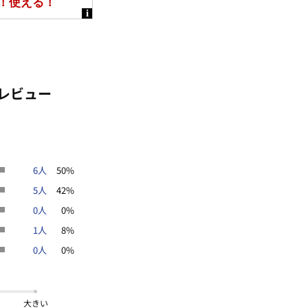
。
ん×きれい♪
感。
レビュー
ャケットで、快適な着用感です。
てお手入れ楽ちん。
！
ちん。
！
6人
50%
部分に抗菌防臭テープ付で安心感をプ
5人
42%
0人
0%
立たず効果を発揮
。
1人
8%
0人
0%
大きい