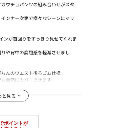
にガウチョパンツの組み合わせがスタ
、インナー次第で様々なシーンにマッ
ラインが首回りをすっきり見せてくれま
回りや背中の窮屈感を軽減させまし
楽ちんのウエスト後ろゴム仕様。
型も自然にカバーできます。
♪
っと見る
、単品使いでデイリースタイルにも！
日、保護者会、七五三、お宮参り、謝