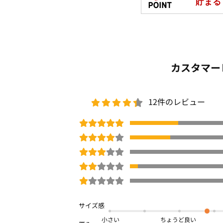
●Fabric/素材
柔らかく、伸縮性のあるストレッチ素材
長時間着用しても、型崩れしにくく楽ち
上品でキチンと見える、サラリとした質
カスタマー
前身頃のみに裏地を施したストレッチジ
＜ウォッシャブル＞自宅の洗濯機で洗え
＜ストレッチ＞伸縮性があり動きやすい
12件のレビュー
＜防シワ＞シワになりにくくお手入れ楽
＜UV対策＞紫外線対策もできてうれしい
＜抗菌防臭(※)テープ付＞脇下・股ぐり
ラス！
裏地の下にテープが貼ってあるので、目
※全ての菌に対する効果ではありません
□
洗濯機OK
ネット限定
2点set
春号
小さい