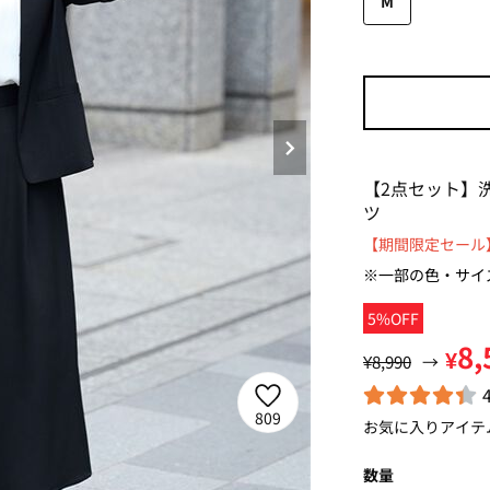
M
【2点セット】
ツ
【期間限定セール】
※一部の色・サイ
5%OFF
8,
¥
¥8,990
→
809
お気に入りアイテ
数量