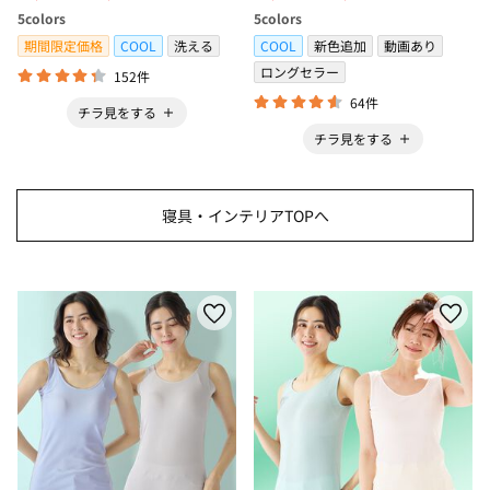
冷感・防ダニ・カーペット＞
ボックスシーツ・寝苦しさ対策
5
colors
5
colors
＞
期間限定価格
COOL
洗える
COOL
新色追加
動画あり
ロングセラー
152件
64件
チラ見をする
チラ見をする
寝具・インテリアTOPへ