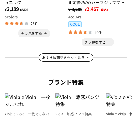
ュニック
止前後2WAYハーフジップブラ
2,189
ウス
2,467
¥ 3,290
¥
¥
(税込)
(税込)
5
colors
4
colors
28件
COOL
14件
チラ見をする
チラ見をする
おすすめ商品をもっと見る
ブランド特集
Viola e Viola 一枚でこなれ
Viola 涼感パンツ特集
Viola e Viol