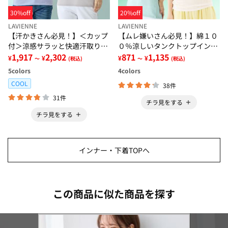
30%off
20%off
LAVIENNE
LAVIENNE
【汗かきさん必見！】＜カップ
【ムレ嫌いさん必見！】綿１０
付＞涼感サラッと快適汗取りタ
０％涼しいタンクトップインナ
ンクトップインナー＜さらりラ
1,917
2,302
ー＜さらりラボ＞
871
1,135
¥
¥
¥
¥
～
(税込)
～
(税込)
ボ＞
5
colors
4
colors
COOL
38件
31件
チラ見をする
チラ見をする
インナー・下着TOPへ
この商品に似た商品を探す