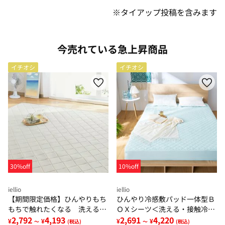
※タイアップ投稿を含みます
今売れている急上昇商品
イチオシ
イチオシ
30%off
10%off
iellio
iellio
【期間限定価格】ひんやりもち
ひんやり冷感敷パッド一体型Ｂ
もちで触れたくなる 洗えるラ
ＯＸシーツ＜洗える・接触冷
グ＜低反発・滑りにくい・接触
2,792
4,193
感・抗菌防臭・時短・家事楽・
2,691
4,220
¥
¥
¥
¥
～
(税込)
～
(税込)