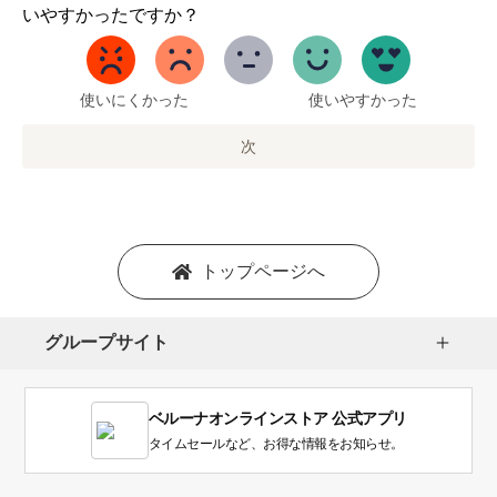
か
いやすかったですか？
ら
5
ま
で
使いにくかった
使いやすかった
の
オ
次
プ
シ
ョ
ン
を
トップページへ
選
択
し
グループサイト
ま
す。
1
ベルーナオンラインストア 公式アプリ
は
使
タイムセールなど、お得な情報をお知らせ。
い
に