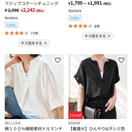
1,790
1,991
フジップコクーンチュニック
¥
¥
～
(税込)
2,242
¥ 2,990
¥
5
colors
(税込)
4
colors
COOL
COOL
8件
77件
チラ見をする
チラ見をする
25%off
BELLUNA
RANAN
綿１００％楊柳素材ドルマンチ
【着痩せ】ひんやり&汗シミ防