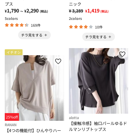
プス
ニック
1,790
2,290
1,419
¥ 3,289
¥
¥
¥
～
(税込)
(税込)
5
colors
2
colors
169件
10件
チラ見をする
チラ見をする
イチオシ
25%off
alotta
【接触冷感】袖口パールゆるド
RANAN
ルマンリブトップス
【4つの機能付】ひんやりハー