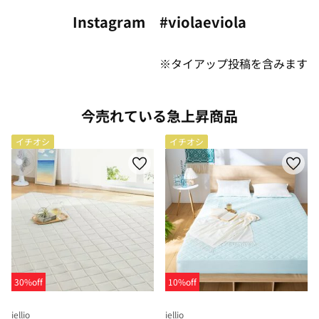
Instagram #violaeviola
※タイアップ投稿を含みます
今売れている急上昇商品
イチオシ
イチオシ
30%off
10%off
iellio
iellio