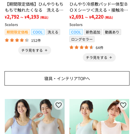
【期間限定価格】ひんやりもち
ひんやり冷感敷パッド一体型Ｂ
もちで触れたくなる 洗えるラ
ＯＸシーツ＜洗える・接触冷
グ＜低反発・滑りにくい・接触
2,792
4,193
感・抗菌防臭・時短・家事楽・
2,691
4,220
¥
¥
¥
¥
～
(税込)
～
(税込)
冷感・防ダニ・カーペット＞
ボックスシーツ・寝苦しさ対策
5
colors
5
colors
＞
期間限定価格
COOL
洗える
COOL
新色追加
動画あり
ロングセラー
152件
64件
チラ見をする
チラ見をする
寝具・インテリアTOPへ