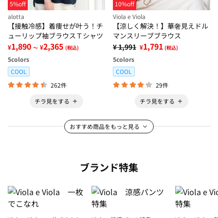
5%off
10%off
alotta
Viola e Viola
【接触冷感】着痩せが叶う！チ
【涼しく解決！】華奢見えドル
ューリップ袖ブラウスＴシャツ
マンスリーブブラウス
1,890
2,365
1,791
¥ 1,991
¥
¥
¥
～
(税込)
(税込)
5
colors
5
colors
COOL
COOL
262件
29件
チラ見をする
チラ見をする
おすすめ商品をもっと見る
ブランド特集