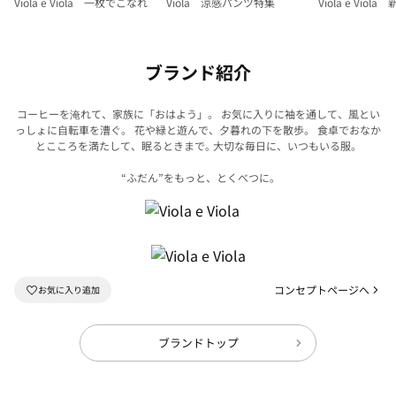
Viola e Viola 一枚でこなれ
Viola 涼感パンツ特集
Viola e Viol
ブランド紹介
コーヒーを淹れて、家族に「おはよう」。 お気に入りに袖を通して、風とい
っしょに自転車を漕ぐ。
花や緑と遊んで、夕暮れの下を散歩。 食卓でおなか
とこころを満たして、眠るときまで｡
大切な毎日に、いつもいる服。
“ふだん”をもっと、とくべつに｡
コンセプトページへ
ブランドトップ