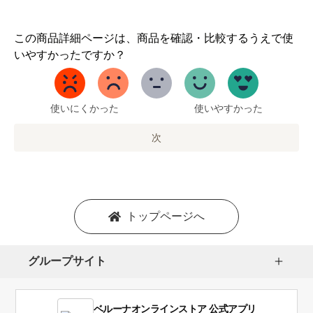
1
この商品詳細ページは、商品を確認・比較するうえで使
か
いやすかったですか？
ら
5
ま
で
使いにくかった
使いやすかった
の
オ
次
プ
シ
ョ
ン
を
トップページへ
選
択
し
グループサイト
ま
す。
1
ベルーナオンラインストア 公式アプリ
は