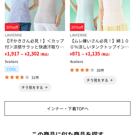
30%off
20%off
LAVIENNE
LAVIENNE
【汗かきさん必見！】＜カップ
【ムレ嫌いさん必見！】綿１０
付＞涼感サラッと快適汗取りタ
０％涼しいタンクトップインナ
ンクトップインナー＜さらりラ
1,917
2,302
ー＜さらりラボ＞
871
1,135
¥
¥
¥
¥
～
(税込)
～
(税込)
ボ＞
5
colors
4
colors
COOL
38件
32件
チラ見をする
チラ見をする
インナー・下着TOPへ
この商品に似た商品を探す