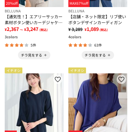
20%off
MAX67%off
BELLUNA
BELLUNA
【通気性！】エアリーサッカー
【店舗・ネット限定】リブ使い
素材ボタン使いカーデジャケッ
ボタンデザインカーディガン
ト
2,367
3,247
1,089
¥ 3,289
¥
¥
¥
～
(税込)
(税込)
3
colors
4
colors
5件
63件
チラ見をする
チラ見をする
イチオシ
イチオシ