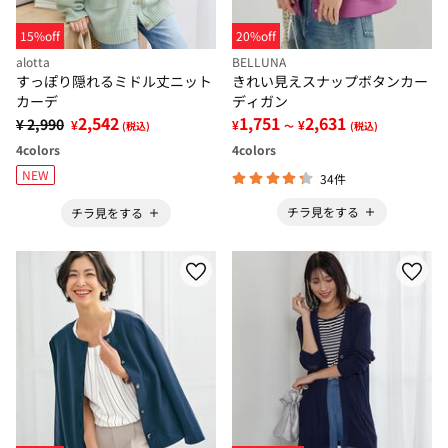
15%off
20%off
alotta
BELLUNA
すっぽり隠れるミドル丈ニット
きれい見えスナップボタンカー
カーデ
ディガン
2,542
1,751
2,631
¥ 2,990
¥
¥
¥
(税込)
～
(税込)
4
colors
4
colors
NEW
34件
チラ見をする
チラ見をする