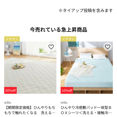
※タイアップ投稿を含みます
今売れている急上昇商品
イチオシ
イチオシ
30%off
10%off
iellio
iellio
【期間限定価格】ひんやりもち
ひんやり冷感敷パッド一体型Ｂ
もちで触れたくなる 洗えるラ
ＯＸシーツ＜洗える・接触冷