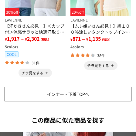
30%off
20%off
LAVIENNE
LAVIENNE
【汗かきさん必見！】＜カップ
【ムレ嫌いさん必見！】綿１０
付＞涼感サラッと快適汗取りタ
０％涼しいタンクトップインナ
ンクトップインナー＜さらりラ
1,917
2,302
ー＜さらりラボ＞
871
1,135
¥
¥
¥
¥
～
(税込)
～
(税込)
ボ＞
5
colors
4
colors
COOL
38件
31件
チラ見をする
チラ見をする
インナー・下着TOPへ
この商品に似た商品を探す