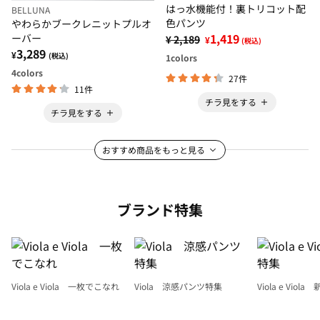
はっ水機能付！裏トリコット配
BELLUNA
色パンツ
やわらかブークレニットプルオ
1,419
ーバー
¥ 2,189
¥
(税込)
3,289
¥
(税込)
1
colors
4
colors
27件
11件
チラ見をする
チラ見をする
おすすめ商品をもっと見る
ブランド特集
Viola e Viola 一枚でこなれ
Viola 涼感パンツ特集
Viola e Viol