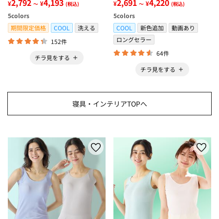
グ＜低反発・滑りにくい・接触
2,792
4,193
感・抗菌防臭・時短・家事楽・
2,691
4,220
¥
¥
¥
¥
～
(税込)
～
(税込)
冷感・防ダニ・カーペット＞
ボックスシーツ・寝苦しさ対策
5
colors
5
colors
＞
期間限定価格
COOL
洗える
COOL
新色追加
動画あり
ロングセラー
152件
64件
チラ見をする
チラ見をする
寝具・インテリアTOPへ