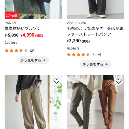
17%off
RANAN
Viola e Viola
異素材使いブルゾン
毛布のような温かさ 楽ぽか裏
4,990
ファーストレートパンツ
¥ 5,990
¥
(税込)
2,290
¥
(税込)
2
colors
4
colors
6件
211件
チラ見をする
チラ見をする