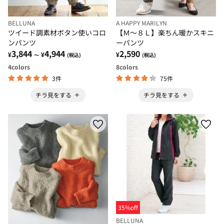
BELLUNA
A HAPPY MARILYN
ツイード調素材ボタン使いコロ
【Ｍ～８Ｌ】楽ちん暖かスキニ
ンパンツ
ーパンツ
3,844
4,944
2,590
¥
¥
¥
～
(税込)
(税込)
4
colors
8
colors
3件
75件
チラ見をする
チラ見をする
35%off
BELLUNA