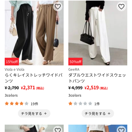
15%off
50%off
Viola e Viola
GeeRA
らくキレイストレッチワイドパ
ダブルウエストワイドスウェッ
ンツ
トパンツ
2,371
2,519
¥ 2,790
¥ 4,999
¥
¥
(税込)
(税込)
3
colors
3
colors
19件
1件
チラ見をする
チラ見をする