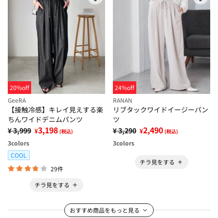
20%off
24%off
GeeRA
RANAN
【接触冷感】キレイ見えする楽
リブタックワイドイージーパン
ちんワイドデニムパンツ
ツ
3,198
2,490
¥ 3,999
¥ 3,290
¥
¥
(税込)
(税込)
3
colors
3
colors
COOL
チラ見をする
29件
チラ見をする
おすすめ商品をもっと見る