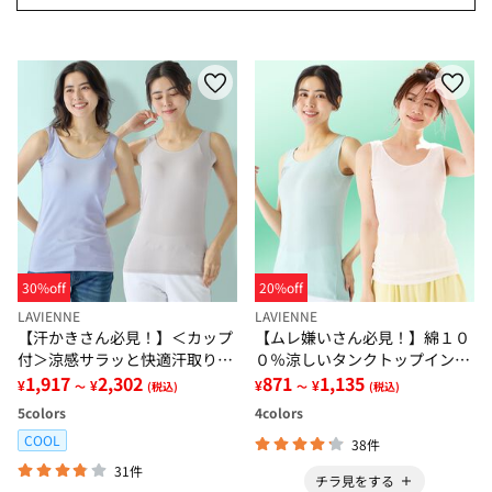
30%off
20%off
LAVIENNE
LAVIENNE
【汗かきさん必見！】＜カップ
【ムレ嫌いさん必見！】綿１０
付＞涼感サラッと快適汗取りタ
０％涼しいタンクトップインナ
ンクトップインナー＜さらりラ
1,917
2,302
ー＜さらりラボ＞
871
1,135
¥
¥
¥
¥
～
(税込)
～
(税込)
ボ＞
5
colors
4
colors
COOL
38件
31件
チラ見をする