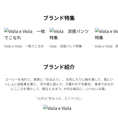
ブランド特集
Viola e Viola 一枚でこなれ
Viola 涼感パンツ特集
Viola e Viol
ブランド紹介
コーヒーを淹れて、家族に「おはよう」。 お気に入りに袖を通して、風とい
っしょに自転車を漕ぐ。
花や緑と遊んで、夕暮れの下を散歩。 食卓でおなか
とこころを満たして、眠るときまで｡
大切な毎日に、いつもいる服。
“ふだん”をもっと、とくべつに｡