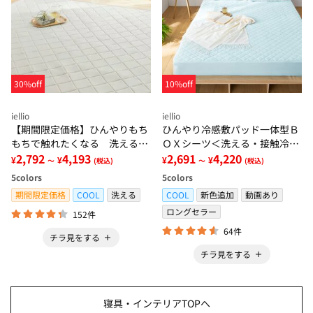
30%off
10%off
iellio
iellio
【期間限定価格】ひんやりもち
ひんやり冷感敷パッド一体型Ｂ
もちで触れたくなる 洗えるラ
ＯＸシーツ＜洗える・接触冷
グ＜低反発・滑りにくい・接触
2,792
4,193
感・抗菌防臭・時短・家事楽・
2,691
4,220
¥
¥
¥
¥
～
(税込)
～
(税込)
冷感・防ダニ・カーペット＞
ボックスシーツ・寝苦しさ対策
5
colors
5
colors
＞
期間限定価格
COOL
洗える
COOL
新色追加
動画あり
ロングセラー
152件
64件
チラ見をする
チラ見をする
寝具・インテリアTOPへ