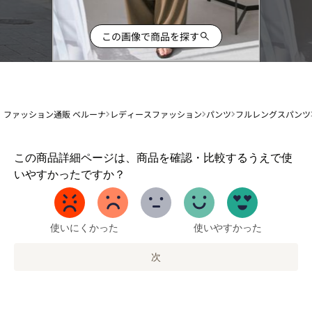
この画像で商品を探す
ファッション通販 ベルーナ
レディースファッション
パンツ
フルレングスパンツ
1
この商品詳細ページは、商品を確認・比較するうえで使
か
いやすかったですか？
ら
5
ま
で
使いにくかった
使いやすかった
の
オ
次
プ
シ
ョ