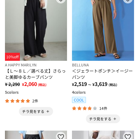
10%off
A HAPPY MARILYN
BELLUNA
【Ｌ～８Ｌ／選べる丈】さらっ
＜ジェラートポンチ＞イージー
と美脚ゆるカーブパンツ
パンツ
2,060
2,519
3,619
¥ 2,290
¥
¥
¥
(税込)
～
(税込)
5
colors
4
colors
COOL
2件
14件
チラ見をする
チラ見をする