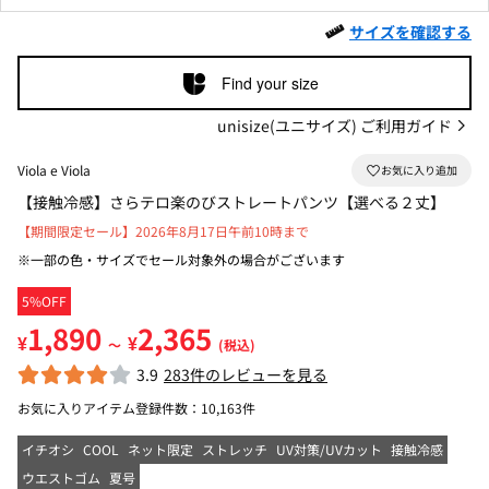
サイズを確認する
Find your size
unisize(ユニサイズ) ご利用ガイド
Viola e Viola
【接触冷感】さらテロ楽のびストレートパンツ【選べる２丈】
【期間限定セール】2026年8月17日午前10時まで
※一部の色・サイズでセール対象外の場合がございます
5%OFF
1,890
2,365
¥
¥
～
(税込)
3.9
283件のレビューを見る
お気に入りアイテム登録件数：
10,163件
イチオシ
COOL
ネット限定
ストレッチ
UV対策/UVカット
接触冷感
ウエストゴム
夏号