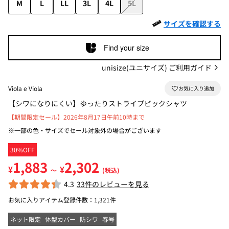
M
L
LL
3L
4L
5L
サイズを確認する
Find your size
unisize(ユニサイズ) ご利用ガイド
Viola e Viola
【シワになりにくい】ゆったりストライプビックシャツ
【期間限定セール】2026年8月17日午前10時まで
※一部の色・サイズでセール対象外の場合がございます
30%OFF
1,883
2,302
¥
¥
～
(税込)
4.3
33件のレビューを見る
お気に入りアイテム登録件数：
1,321件
ネット限定
体型カバー
防シワ
春号