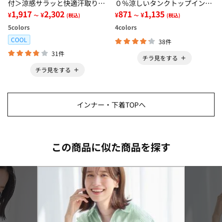
付＞涼感サラッと快適汗取りタ
０％涼しいタンクトップインナ
ンクトップインナー＜さらりラ
1,917
2,302
ー＜さらりラボ＞
871
1,135
¥
¥
¥
¥
～
(税込)
～
(税込)
ボ＞
5
colors
4
colors
COOL
38件
31件
チラ見をする
チラ見をする
インナー・下着TOPへ
この商品に似た商品を探す