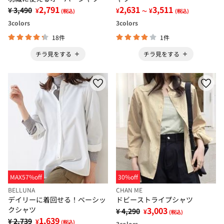
2,791
2,631
3,511
¥ 3,490
¥
¥
¥
(税込)
～
(税込)
3
colors
3
colors
18件
1件
チラ見をする
チラ見をする
MAX57%off
30%off
BELLUNA
CHAN ME
デイリーに着回せる！ベーシッ
ドビーストライプシャツ
クシャツ
3,003
¥ 4,290
¥
(税込)
1,639
¥ 2,739
¥
(税込)
3
colors