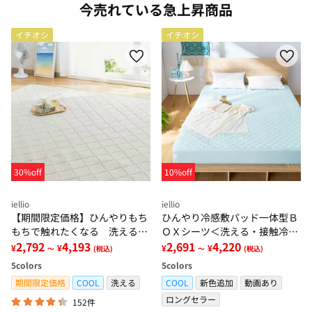
今売れている急上昇商品
イチオシ
イチオシ
30%off
10%off
iellio
iellio
【期間限定価格】ひんやりもち
ひんやり冷感敷パッド一体型Ｂ
もちで触れたくなる 洗えるラ
ＯＸシーツ＜洗える・接触冷
グ＜低反発・滑りにくい・接触
2,792
4,193
感・抗菌防臭・時短・家事楽・
2,691
4,220
¥
¥
¥
¥
～
(税込)
～
(税込)
冷感・防ダニ・カーペット＞
ボックスシーツ・寝苦しさ対策
5
colors
5
colors
＞
期間限定価格
COOL
洗える
COOL
新色追加
動画あり
ロングセラー
152件