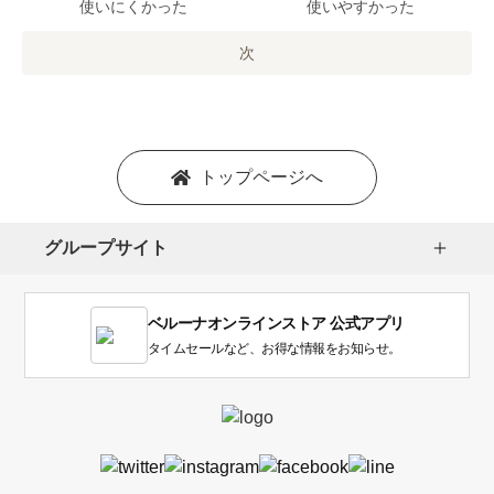
で
使いにくかった
使いやすかった
の
オ
次
プ
シ
ョ
ン
を
トップページへ
選
択
し
グループサイト
ま
す。
1
ベルーナオンラインストア 公式アプリ
は
使
タイムセールなど、お得な情報をお知らせ。
い
に
く
か
っ
た