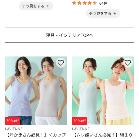
64件
チラ見をする
チラ見をする
寝具・インテリアTOPへ
30%off
20%off
LAVIENNE
LAVIENNE
【汗かきさん必見！】＜カップ
【ムレ嫌いさん必見！】綿１０