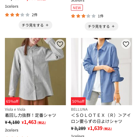
1
colors
NEW
2件
1件
チラ見をする
チラ見をする
65%off
50%off
Viola e Viola
BELLUNA
着回し力抜群！定番シャツ
＜ＳＯＬＯＴＥＸ（Ｒ）＞アイ
1,463
ロン要らずの日よけシャツ
¥ 4,180
¥
(税込)
1,639
¥ 3,289
¥
(税込)
2
colors
1
colors