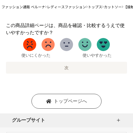
ファッション通販 ベルーナ
レディースファッション
トップス
カットソー
【接
1
この商品詳細ページは、商品を確認・比較するうえで使
か
いやすかったですか？
ら
5
ま
で
使いにくかった
使いやすかった
の
オ
次
プ
シ
ョ
ン
を
トップページへ
選
択
し
グループサイト
ま
す。