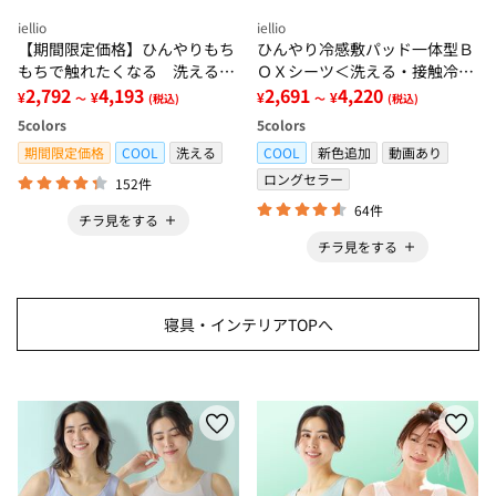
iellio
iellio
【期間限定価格】ひんやりもち
ひんやり冷感敷パッド一体型Ｂ
もちで触れたくなる 洗えるラ
ＯＸシーツ＜洗える・接触冷
グ＜低反発・滑りにくい・接触
2,792
4,193
感・抗菌防臭・時短・家事楽・
2,691
4,220
¥
¥
¥
¥
～
(税込)
～
(税込)
冷感・防ダニ・カーペット＞
ボックスシーツ・寝苦しさ対策
5
colors
5
colors
＞
期間限定価格
COOL
洗える
COOL
新色追加
動画あり
ロングセラー
152件
64件
チラ見をする
チラ見をする
寝具・インテリアTOPへ