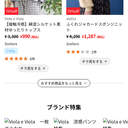
70%off
70%off
Viola e Viola
alotta
【接触冷感】綿混シルケット素
ふくれジャカードスポンジニッ
材ゆったりトップス
ト
990
1,287
¥ 3,300
¥ 4,290
¥
¥
(税込)
(税込)
3
colors
2
colors
COOL
2件
8件
チラ見をする
チラ見をする
おすすめ商品をもっと見る
ブランド特集