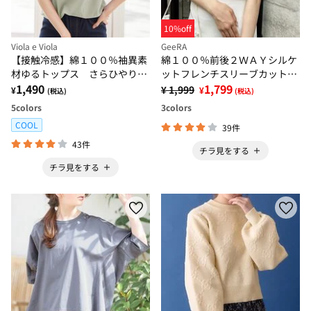
10%off
Viola e Viola
GeeRA
【接触冷感】綿１００％袖異素
綿１００％前後２ＷＡＹシルケ
材ゆるトップス さらひやりコ
ットフレンチスリーブカットソ
ットン
1,490
ー
1,799
¥ 1,999
¥
¥
(税込)
(税込)
5
colors
3
colors
COOL
39件
43件
チラ見をする
チラ見をする