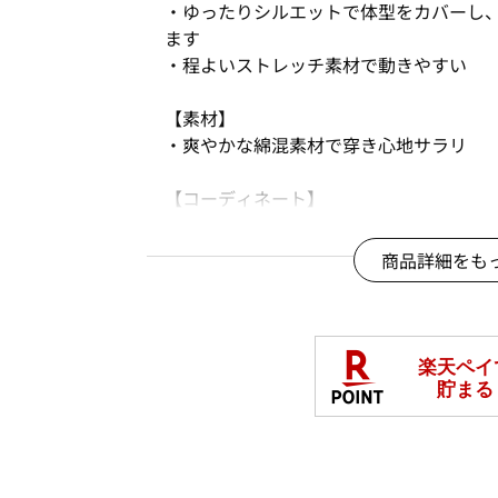
・ゆったりシルエットで体型をカバーし
ます
・程よいストレッチ素材で動きやすい
【素材】
・爽やかな綿混素材で穿き心地サラリ
【コーディネート】
・ロンＴやカーディガン合わせなど、カ
・オフィスシーン、お買物などのデイリ
商品詳細をも
ど、幅広く楽しめる着回しの利くアイテ
※商品画像は、光の当たり具合やパソコ
より、実際の色味と異なって見える場合
※店舗とWEBの販売時期は異なる場合が
※一部お取り扱いの無い店舗もございま
している店舗もございます。予めご了承