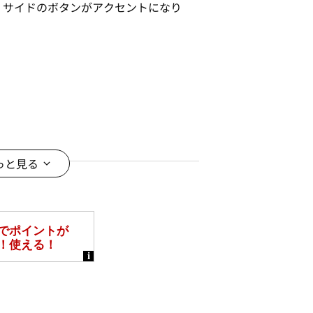
、サイドのボタンがアクセントになり
ジュアルスタイルに好相性◎
ーシーン、家族や友達とのお出かけな
っと見る
ム
ンやスマートフォンなどの閲覧環境に
がございます。予めご了承ください。
ございます。
す。また、時期によっては販売を終了
ください。