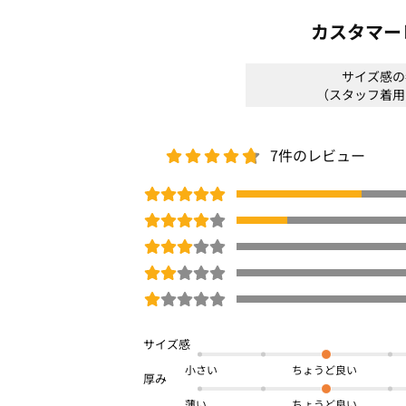
□
洗濯機OK(ネット使用)
カスタマー
体型カバー
ウエストゴム
夏号
サイズ感の
商品番号：
OWEB-00575
（スタッフ着用
7件のレビュー
小さい
薄い