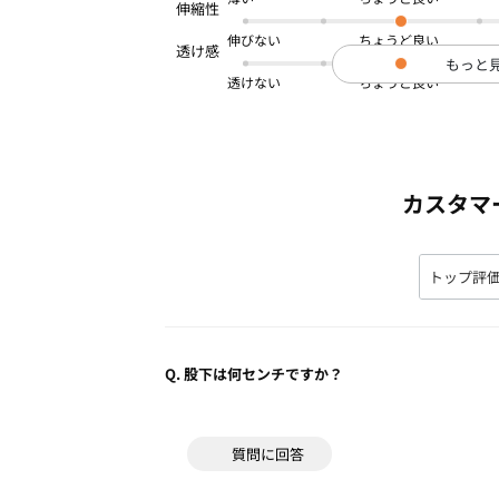
伸びない
もっと
透けない
カスタマ
Q.
股下は何センチですか？
質問に回答