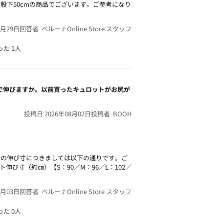
股下50cmの商品でございます。ご参考になり
4月29日
回答者 ベルーナOnline Store スタッフ
った
1人
で伸びますか。以前買ったキュロットがお尻が
投稿日 2026年08月02日
投稿者 BOOH
トの伸び寸につきましては以下の通りです。ご
び寸（約㎝）【S：90／M：96／L：102／
8月03日
回答者 ベルーナOnline Store スタッフ
った
0人