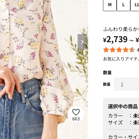
M
L
L
ふんわり柔らか
2,739
¥
¥
～
お気に入りアイテ
数量
選択中の商品
カラー
未
663
サイズ
未
カラー・サイ