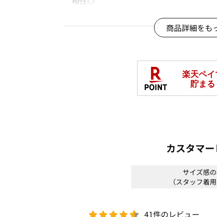
相性◎
・スカート合わせで女性らしく上品なス
商品詳細をも
※商品画像は、光の当たり具合やパソコ
より、実際の色味と異なって見える場合
□
洗濯機OK(ネット使用)
体型カバー
秋冬号
商品番号：
OFWI-01386
カスタマー
サイズ感の
（スタッフ着用
41件のレビュー