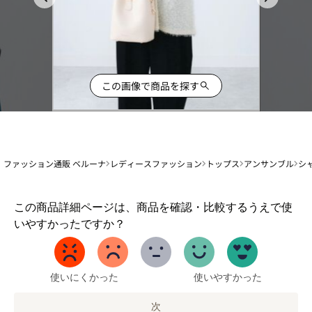
この画像で商品を探す
ファッション通販 ベルーナ
レディースファッション
トップス
アンサンブル
シ
1
この商品詳細ページは、商品を確認・比較するうえで使
か
いやすかったですか？
ら
5
ま
で
使いにくかった
使いやすかった
の
オ
次