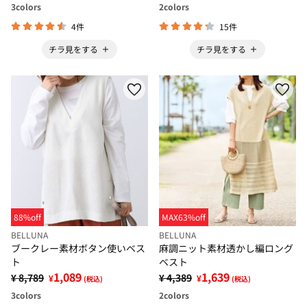
3
colors
2
colors
4件
15件
チラ見をする
チラ見をする
88%off
MAX63%off
BELLUNA
BELLUNA
ブークレー素材ボタン使いベス
麻調ニット素材透かし編ロング
ト
ベスト
1,089
1,639
¥ 8,789
¥ 4,389
¥
¥
(税込)
(税込)
3
colors
2
colors