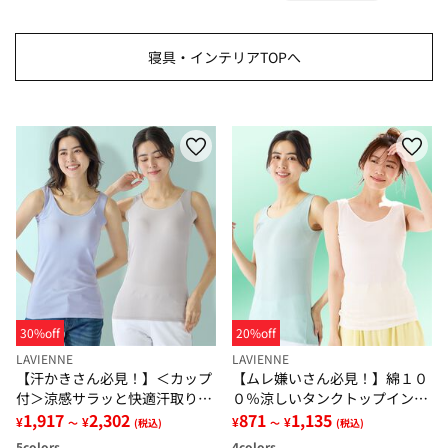
寝具・インテリアTOPへ
30%off
20%off
LAVIENNE
LAVIENNE
【汗かきさん必見！】＜カップ
【ムレ嫌いさん必見！】綿１０
付＞涼感サラッと快適汗取りタ
０％涼しいタンクトップインナ
ンクトップインナー＜さらりラ
1,917
2,302
ー＜さらりラボ＞
871
1,135
¥
¥
¥
¥
～
(税込)
～
(税込)
ボ＞
5
colors
4
colors