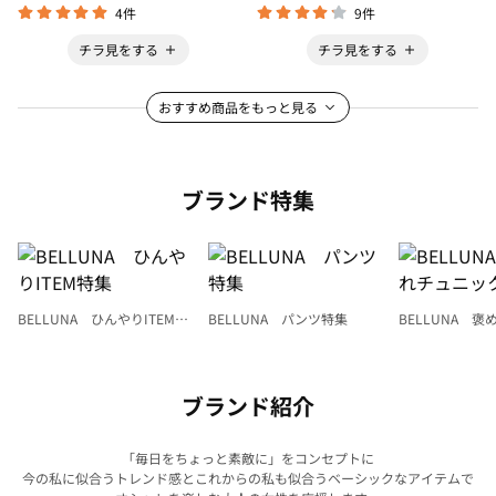
4件
9件
チラ見をする
チラ見をする
おすすめ商品をもっと見る
ブランド特集
BELLUNA ひんやりITEM特
BELLUNA パンツ特集
BELLUNA 
集
ク
ブランド紹介
「毎日をちょっと素敵に」をコンセプトに
今の私に似合うトレンド感とこれからの私も似合うベーシックなアイテムで