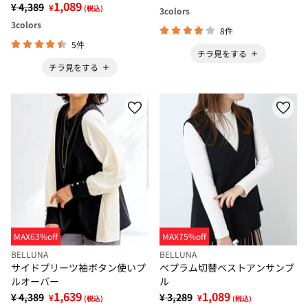
1,089
¥ 4,389
¥
(税込)
3
colors
3
colors
8件
5件
チラ見をする
チラ見をする
MAX63%off
MAX75%off
BELLUNA
BELLUNA
サイドプリーツ袖ボタン使いプ
ペプラム切替ベストアンサンブ
ルオーバー
ル
1,639
1,089
¥ 4,389
¥ 3,289
¥
¥
(税込)
(税込)