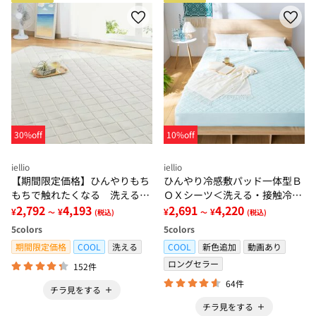
30%off
10%off
iellio
iellio
【期間限定価格】ひんやりもち
ひんやり冷感敷パッド一体型Ｂ
もちで触れたくなる 洗えるラ
ＯＸシーツ＜洗える・接触冷
グ＜低反発・滑りにくい・接触
2,792
4,193
感・抗菌防臭・時短・家事楽・
2,691
4,220
¥
¥
¥
¥
～
(税込)
～
(税込)
冷感・防ダニ・カーペット＞
ボックスシーツ・寝苦しさ対策
5
colors
5
colors
＞
期間限定価格
COOL
洗える
COOL
新色追加
動画あり
ロングセラー
152件
64件
チラ見をする
チラ見をする