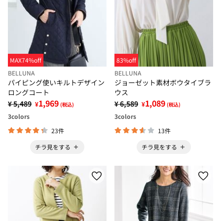
MAX74%off
83%off
BELLUNA
BELLUNA
パイピング使いキルトデザイン
ジョーゼット素材ボウタイブラ
ロングコート
ウス
1,969
1,089
¥ 5,489
¥ 6,589
¥
¥
(税込)
(税込)
3
colors
3
colors
23件
13件
チラ見をする
チラ見をする