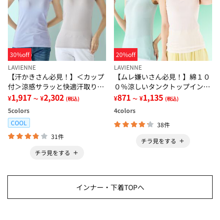
30%off
20%off
LAVIENNE
LAVIENNE
【汗かきさん必見！】＜カップ
【ムレ嫌いさん必見！】綿１０
付＞涼感サラッと快適汗取りタ
０％涼しいタンクトップインナ
ンクトップインナー＜さらりラ
1,917
2,302
ー＜さらりラボ＞
871
1,135
¥
¥
¥
¥
～
(税込)
～
(税込)
ボ＞
5
colors
4
colors
COOL
38件
31件
チラ見をする
チラ見をする
インナー・下着TOPへ