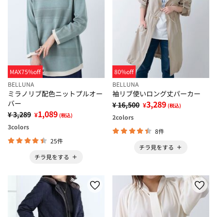
MAX75%off
80%off
BELLUNA
BELLUNA
ミラノリブ配色ニットプルオー
袖リブ使いロング丈パーカー
バー
3,289
¥ 16,500
¥
(税込)
1,089
¥ 3,289
¥
(税込)
2
colors
3
colors
8件
25件
チラ見をする
チラ見をする