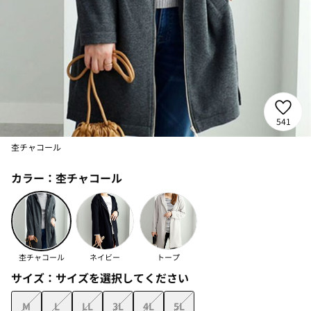
541
杢チャコール
カラー：
杢チャコール
杢チャコール
ネイビー
トープ
サイズ：
サイズを選択してください
M
L
LL
3L
4L
5L