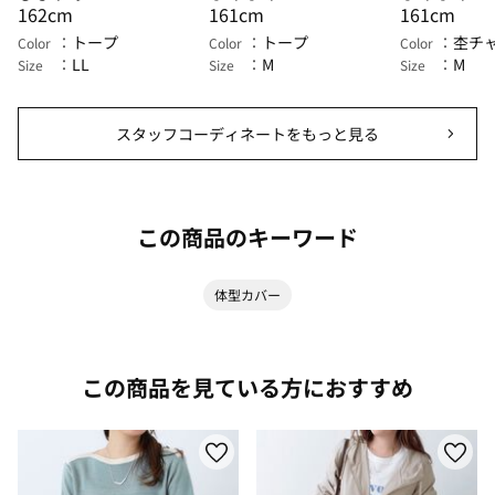
162cm
161cm
161cm
トープ
トープ
杢チ
Color
Color
Color
LL
M
M
Size
Size
Size
スタッフコーディネートをもっと見る
この商品のキーワード
体型カバー
この商品を見ている方におすすめ