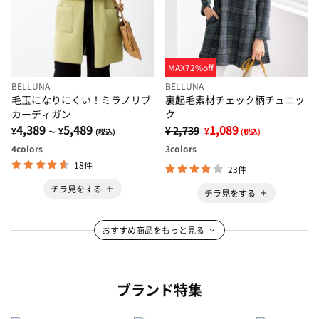
MAX72%off
BELLUNA
BELLUNA
毛玉になりにくい！ミラノリブ
裏起毛素材チェック柄チュニッ
カーディガン
ク
4,389
5,489
1,089
¥ 2,739
¥
¥
¥
～
(税込)
(税込)
4
colors
3
colors
18件
23件
チラ見をする
チラ見をする
おすすめ商品をもっと見る
ブランド特集