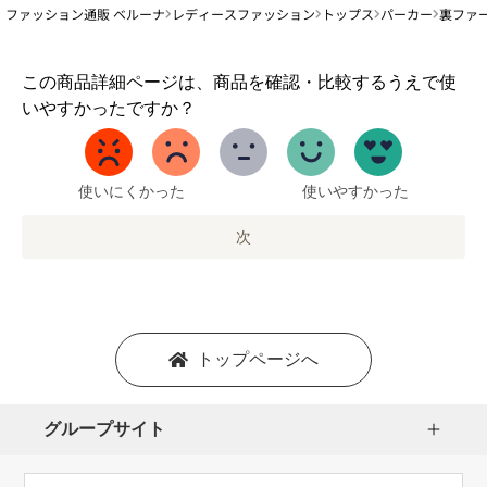
ファッション通販 ベルーナ
レディースファッション
トップス
パーカー
裏ファ
1
この商品詳細ページは、商品を確認・比較するうえで使
か
いやすかったですか？
ら
5
ま
で
使いにくかった
使いやすかった
の
オ
次
プ
シ
ョ
ン
を
トップページへ
選
択
し
グループサイト
ま
す。
1