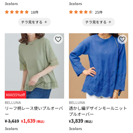
3
colors
3
colors
18件
25件
チラ見をする
チラ見をする
MAX55%off
BELLUNA
BELLUNA
リーフ柄レース使いプルオーバ
透かし編デザインモールニット
ー
プルオーバー
1,639
3,839
¥ 3,619
¥
¥
(税込)
(税込)
3
colors
3
colors