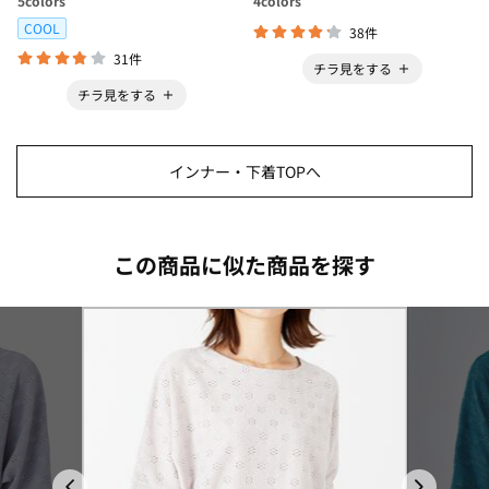
5
colors
4
colors
COOL
38件
31件
チラ見をする
チラ見をする
インナー・下着TOPへ
この商品に似た商品を探す