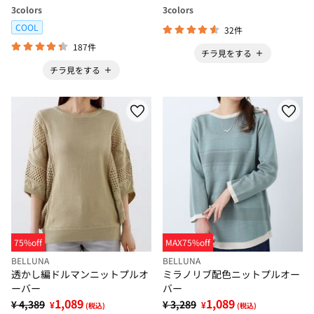
3
colors
3
colors
COOL
32件
187件
チラ見をする
チラ見をする
75%off
MAX75%off
BELLUNA
BELLUNA
透かし編ドルマンニットプルオ
ミラノリブ配色ニットプルオー
ーバー
バー
1,089
1,089
¥ 4,389
¥ 3,289
¥
¥
(税込)
(税込)