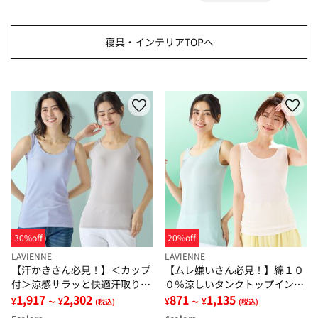
寝具・インテリアTOPへ
30%off
20%off
LAVIENNE
LAVIENNE
【汗かきさん必見！】＜カップ
【ムレ嫌いさん必見！】綿１０
付＞涼感サラッと快適汗取りタ
０％涼しいタンクトップインナ
ンクトップインナー＜さらりラ
1,917
2,302
ー＜さらりラボ＞
871
1,135
¥
¥
¥
¥
～
(税込)
～
(税込)
ボ＞