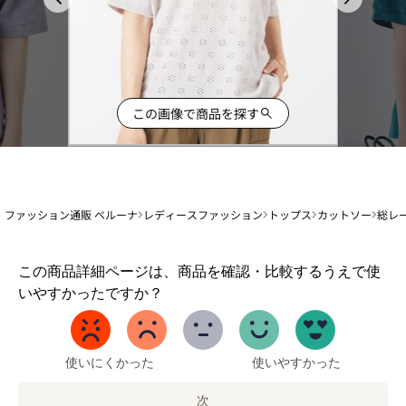
この画像で商品を探す
ファッション通販 ベルーナ
レディースファッション
トップス
カットソー
総レ
1
この商品詳細ページは、商品を確認・比較するうえで使
か
いやすかったですか？
ら
5
ま
で
使いにくかった
使いやすかった
の
オ
次