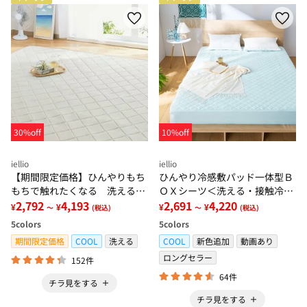
30%off
10%off
iellio
iellio
【期間限定価格】ひんやりもち
ひんやり冷感敷パッド一体型Ｂ
もちで触れたくなる 洗えるラ
ＯＸシーツ＜洗える・接触冷
グ＜低反発・滑りにくい・接触
2,792
4,193
感・抗菌防臭・時短・家事楽・
2,691
4,220
¥
¥
¥
¥
～
(税込)
～
(税込)
冷感・防ダニ・カーペット＞
ボックスシーツ・寝苦しさ対策
5
colors
5
colors
＞
期間限定価格
COOL
洗える
COOL
新色追加
動画あり
ロングセラー
152件
64件
チラ見をする
チラ見をする