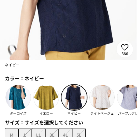
386
ネイビー
カラー：
ネイビー
ターコイズ
イエロー
ネイビー
ライトベージュ
パープルグ
サイズ：
サイズを選択してください
M
L
LL
3L
4L
5L