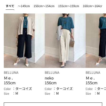
すべて
～149cm
150cm～154cm
155cm～159cm
160cm～164cm
BELLUNA
BELLUNA
BELLUNA
Ｍｅ．
neko
Ｍｅ．
155cm
156cm
155cm
ターコイズ
ターコイズ
ター
Color
Color
Color
M
M
M
Size
Size
Size