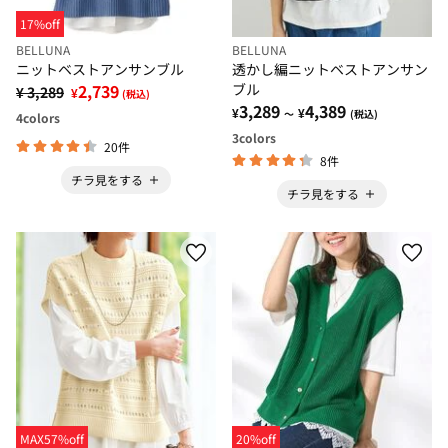
17%off
BELLUNA
BELLUNA
ニットベストアンサンブル
透かし編ニットベストアンサン
2,739
ブル
¥ 3,289
¥
(税込)
3,289
4,389
¥
¥
～
(税込)
4
colors
3
colors
20件
8件
チラ見をする
チラ見をする
MAX57%off
20%off