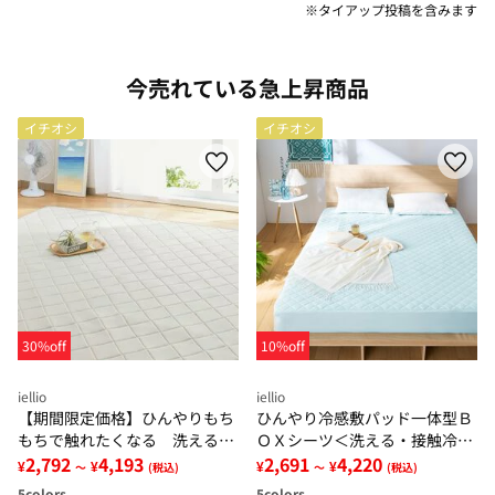
※タイアップ投稿を含みます
今売れている急上昇商品
イチオシ
イチオシ
30%off
10%off
iellio
iellio
【期間限定価格】ひんやりもち
ひんやり冷感敷パッド一体型Ｂ
もちで触れたくなる 洗えるラ
ＯＸシーツ＜洗える・接触冷
グ＜低反発・滑りにくい・接触
2,792
4,193
感・抗菌防臭・時短・家事楽・
2,691
4,220
¥
¥
¥
¥
～
(税込)
～
(税込)
冷感・防ダニ・カーペット＞
ボックスシーツ・寝苦しさ対策
5
colors
5
colors