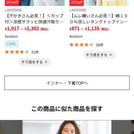
30%off
20%off
LAVIENNE
LAVIENNE
【汗かきさん必見！】＜カップ
【ムレ嫌いさん必見！】綿１０
付＞涼感サラッと快適汗取りタ
０％涼しいタンクトップインナ
ンクトップインナー＜さらりラ
1,917
2,302
ー＜さらりラボ＞
871
1,135
¥
¥
¥
¥
～
(税込)
～
(税込)
ボ＞
5
colors
4
colors
COOL
38件
31件
チラ見をする
チラ見をする
インナー・下着TOPへ
この商品に似た商品を探す