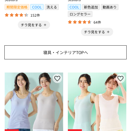
＞
期間限定価格
COOL
洗える
COOL
新色追加
動画あり
ロングセラー
152件
64件
チラ見をする
チラ見をする
寝具・インテリアTOPへ