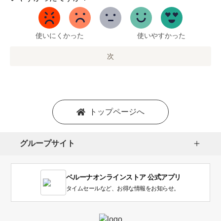
ら
5
ま
で
使いにくかった
使いやすかった
の
オ
次
プ
シ
ョ
ン
を
トップページへ
選
択
し
グループサイト
ま
す。
1
ベルーナオンラインストア 公式アプリ
は
使
タイムセールなど、お得な情報をお知らせ。
い
に
く