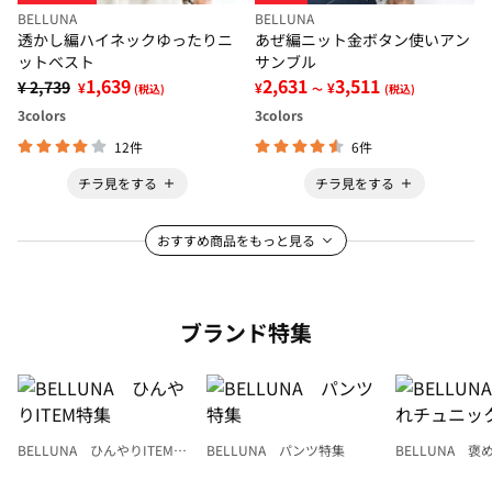
BELLUNA
BELLUNA
透かし編ハイネックゆったりニ
あぜ編ニット金ボタン使いアン
ットベスト
サンブル
1,639
2,631
3,511
¥ 2,739
¥
¥
¥
(税込)
～
(税込)
3
colors
3
colors
12件
6件
チラ見をする
チラ見をする
おすすめ商品をもっと見る
ブランド特集
BELLUNA ひんやりITEM特
BELLUNA パンツ特集
BELLUNA 
集
ク