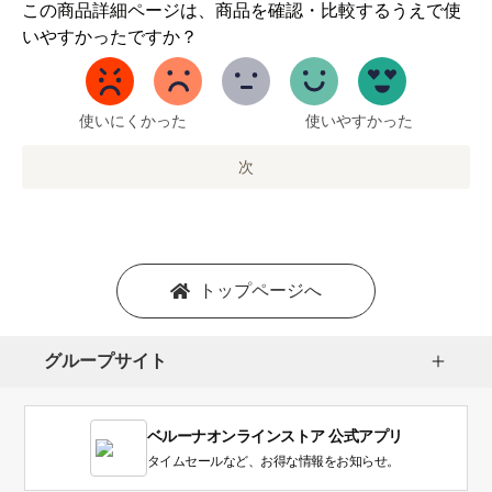
1
この商品詳細ページは、商品を確認・比較するうえで使
か
いやすかったですか？
ら
5
ま
で
使いにくかった
使いやすかった
の
オ
次
プ
シ
ョ
ン
を
トップページへ
選
択
し
グループサイト
ま
す。
1
ベルーナオンラインストア 公式アプリ
は
使
タイムセールなど、お得な情報をお知らせ。
い