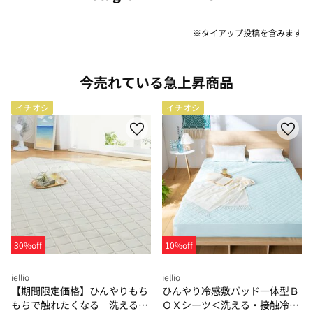
※タイアップ投稿を含みます
今売れている急上昇商品
イチオシ
イチオシ
30%off
10%off
iellio
iellio
【期間限定価格】ひんやりもち
ひんやり冷感敷パッド一体型Ｂ
もちで触れたくなる 洗えるラ
ＯＸシーツ＜洗える・接触冷