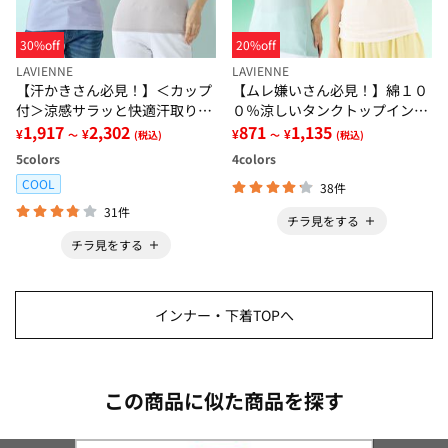
30%off
20%off
LAVIENNE
LAVIENNE
【汗かきさん必見！】＜カップ
【ムレ嫌いさん必見！】綿１０
付＞涼感サラッと快適汗取りタ
０％涼しいタンクトップインナ
ンクトップインナー＜さらりラ
1,917
2,302
ー＜さらりラボ＞
871
1,135
¥
¥
¥
¥
～
(税込)
～
(税込)
ボ＞
5
colors
4
colors
COOL
38件
31件
チラ見をする
チラ見をする
インナー・下着TOPへ
この商品に似た商品を探す