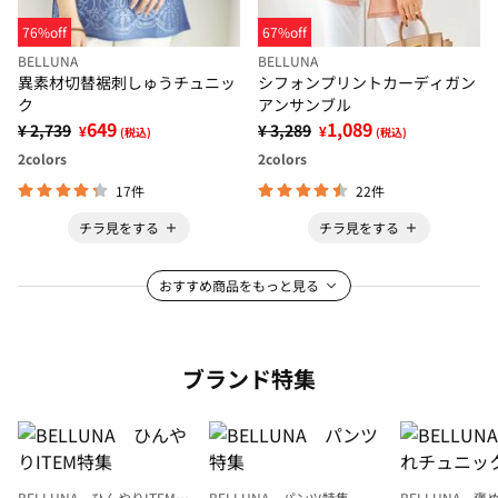
76%off
67%off
BELLUNA
BELLUNA
異素材切替裾刺しゅうチュニッ
シフォンプリントカーディガン
ク
アンサンブル
649
1,089
¥ 2,739
¥ 3,289
¥
¥
(税込)
(税込)
2
colors
2
colors
17件
22件
チラ見をする
チラ見をする
おすすめ商品をもっと見る
ブランド特集
BELLUNA ひんやりITEM特
BELLUNA パンツ特集
BELLUNA 