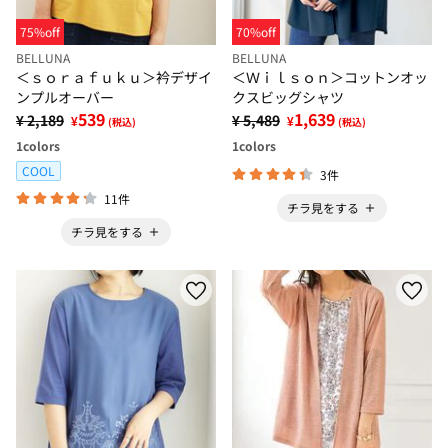
75%off
70%off
BELLUNA
BELLUNA
＜ｓｏｒａｆｕｋｕ＞衿デザイ
＜Ｗｉｌｓｏｎ＞コットンオッ
ンプルオーバー
クスビッグシャツ
539
1,639
¥ 2,189
¥ 5,489
¥
¥
(税込)
(税込)
1
colors
1
colors
COOL
3件
11件
チラ見をする
チラ見をする