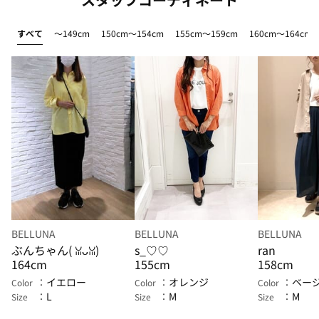
すべて
～149cm
150cm～154cm
155cm～159cm
160cm～164cm
BELLUNA
BELLUNA
BELLUNA
ぶんちゃん( ꈍᴗꈍ)
s_♡♡
ran
164cm
155cm
158cm
イエロー
オレンジ
ベー
Color
Color
Color
L
M
M
Size
Size
Size