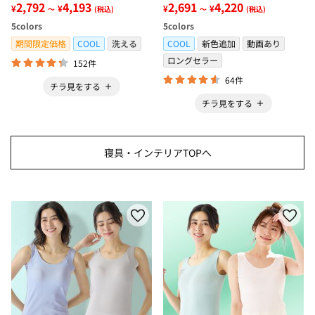
グ＜低反発・滑りにくい・接触
2,792
4,193
感・抗菌防臭・時短・家事楽・
2,691
4,220
¥
¥
¥
¥
～
(税込)
～
(税込)
冷感・防ダニ・カーペット＞
ボックスシーツ・寝苦しさ対策
5
colors
5
colors
＞
期間限定価格
COOL
洗える
COOL
新色追加
動画あり
ロングセラー
152件
64件
チラ見をする
チラ見をする
寝具・インテリアTOPへ