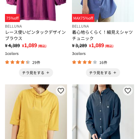
75%off
MAX75%off
BELLUNA
BELLUNA
レース使いピンタックデザイン
着心地らくらく！細見えシャツ
ブラウス
チュニック
1,089
1,089
¥ 4,389
¥ 3,289
¥
¥
(税込)
(税込)
1
colors
3
colors
29件
16件
チラ見をする
チラ見をする