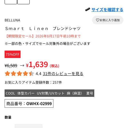
サイズを確認する
BELLUNA
Ｓｍａｒｔ Ｌｉｎｅｎ ブレンドシャツ
【期間限定セール】2026年8月17日午前10時まで
※一部の色・サイズでセール対象外の場合がございます
75%OFF
1,639
¥
¥6,589
→
(税込)
4.4
31件のレビューを見る
お気に入りアイテム登録件数：
257件
COOL
体型カバー
UV対策/UVカット
麻（麻混）
夏号
商品番号：
OWHX-02999
数量