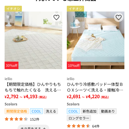
イチオシ
イチオシ
30%off
10%off
iellio
iellio
【期間限定価格】ひんやりもち
ひんやり冷感敷パッド一体型Ｂ
もちで触れたくなる 洗えるラ
ＯＸシーツ＜洗える・接触冷
グ＜低反発・滑りにくい・接触
2,792
4,193
感・抗菌防臭・時短・家事楽・
2,691
4,220
¥
¥
¥
¥
～
(税込)
～
(税込)
冷感・防ダニ・カーペット＞
ボックスシーツ・寝苦しさ対策
5
colors
5
colors
＞
期間限定価格
COOL
洗える
COOL
新色追加
動画あり
ロングセラー
152件
64件
チラ見をする