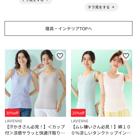
チラ見をする
寝具・インテリアTOPへ
30%off
20%off
LAVIENNE
LAVIENNE
【汗かきさん必見！】＜カップ
【ムレ嫌いさん必見！】綿１０
付＞涼感サラッと快適汗取りタ
０％涼しいタンクトップインナ