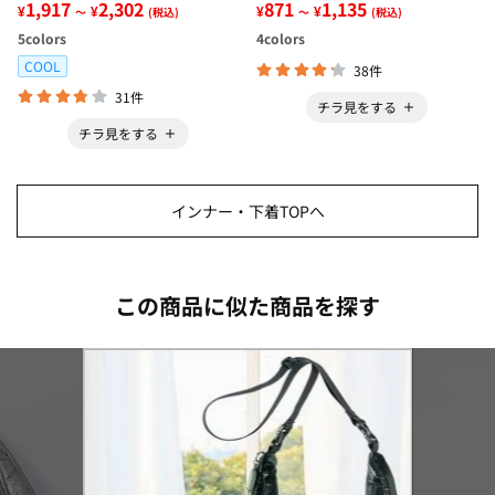
ンクトップインナー＜さらりラ
1,917
2,302
ー＜さらりラボ＞
871
1,135
¥
¥
¥
¥
～
(税込)
～
(税込)
ボ＞
5
colors
4
colors
COOL
38件
31件
チラ見をする
チラ見をする
インナー・下着TOPへ
この商品に似た商品を探す