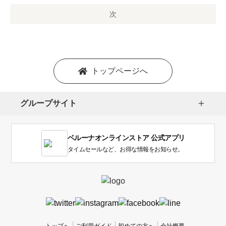
の
オ
次
プ
シ
ョ
ン
を
トップページへ
選
択
し
グループサイト
ま
す。
1
ベルーナオンラインストア 公式アプリ
は
使
タイムセールなど、お得な情報をお知らせ。
い
に
く
か
っ
た
、