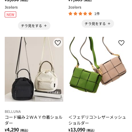
3
colors
2
colors
1件
NEW
チラ見をする
チラ見をする
BELLUNA
コード編み２ＷＡＹ巾着ショル
＜フェデリコ＞レザーメッシュ
ダー
ショルダー
4,290
13,090
¥
¥
(税込)
(税込)