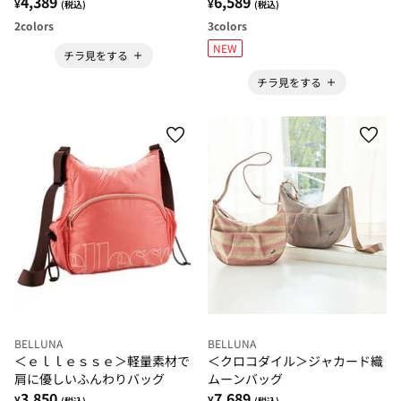
4,389
6,589
¥
¥
(税込)
(税込)
2
colors
3
colors
NEW
チラ見をする
チラ見をする
BELLUNA
BELLUNA
＜ｅｌｌｅｓｓｅ＞軽量素材で
＜クロコダイル＞ジャカード織
肩に優しいふんわりバッグ
ムーンバッグ
3,850
7,689
¥
¥
(税込)
(税込)