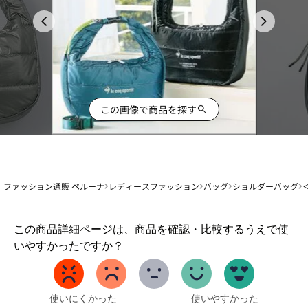
この画像で商品を探す
ファッション通販 ベルーナ
レディースファッション
バッグ
ショルダーバッグ
1
この商品詳細ページは、商品を確認・比較するうえで使
か
いやすかったですか？
ら
5
ま
で
使いにくかった
使いやすかった