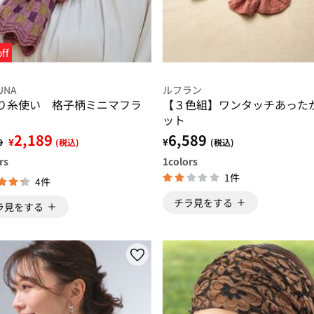
ff
UNA
ルフラン
り糸使い 格子柄ミニマフラ
【３色組】ワンタッチあった
ット
2,189
6,589
¥
¥
9
(税込)
(税込)
rs
1
colors
1件
4件
チラ見をする
ラ見をする