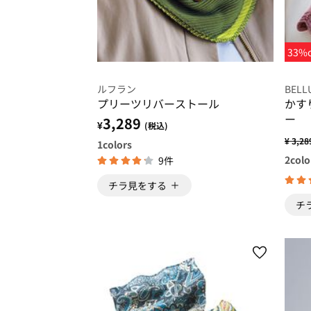
33%o
ルフラン
BELL
プリーツリバーストール
かす
ー
3,289
¥
(税込)
¥ 3,28
1
colors
2
colo
9件
チラ見をする
チ