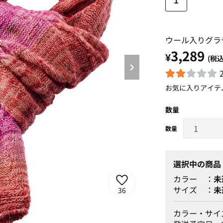
１
ウール入りグラ
3,289
¥
(税込
お気に入りアイテ
数量
選択中の商品
カラー
未
サイズ
未
36
カラー・サイ