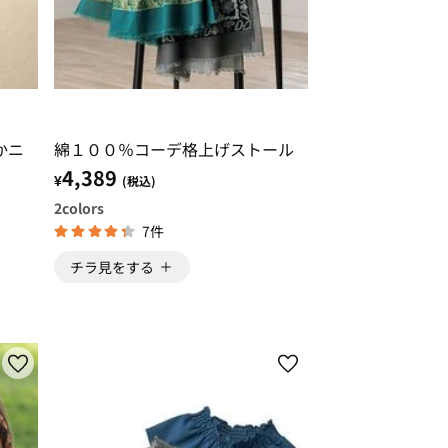
かニ
綿１００％コーデ格上げストール
4,389
¥
(税込)
2
colors
7件
チラ見をする