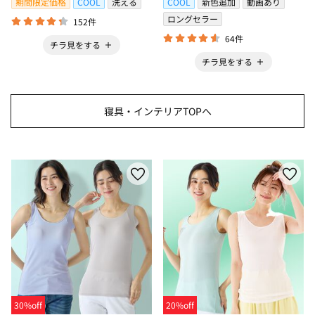
期間限定価格
COOL
洗える
COOL
新色追加
動画あり
ロングセラー
152件
64件
チラ見をする
チラ見をする
寝具・インテリアTOPへ
30%off
20%off