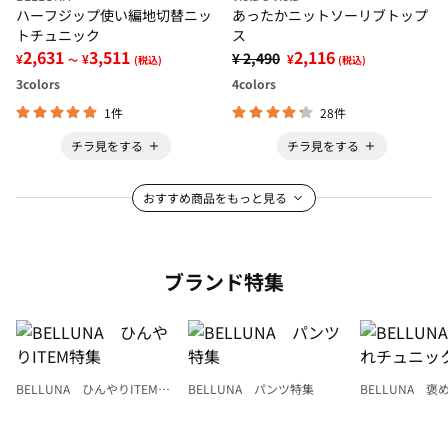
ハーフジップ使い編地切替ニッ
あったかニットソーリブトップ
トチュニック
ス
2,631
3,511
2,116
¥ 2,490
¥
¥
¥
～
(税込)
(税込)
3
colors
4
colors
1件
28件
チラ見をする
チラ見をする
おすすめ商品をもっと見る
ブランド特集
BELLUNA ひんやりITEM特
BELLUNA パンツ特集
BELLUNA 
集
ク