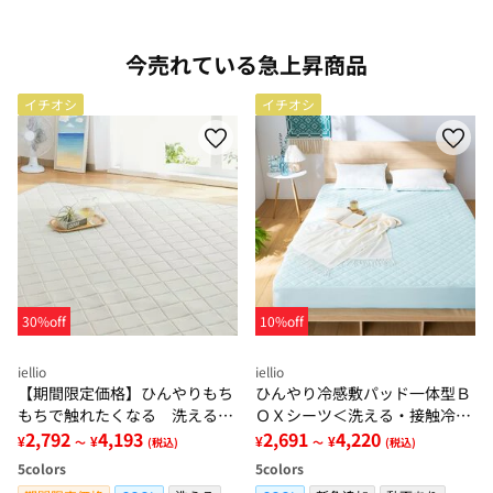
今売れている急上昇商品
イチオシ
イチオシ
30%off
10%off
iellio
iellio
【期間限定価格】ひんやりもち
ひんやり冷感敷パッド一体型Ｂ
もちで触れたくなる 洗えるラ
ＯＸシーツ＜洗える・接触冷
グ＜低反発・滑りにくい・接触
2,792
4,193
感・抗菌防臭・時短・家事楽・
2,691
4,220
¥
¥
¥
¥
～
(税込)
～
(税込)
冷感・防ダニ・カーペット＞
ボックスシーツ・寝苦しさ対策
5
colors
5
colors
＞