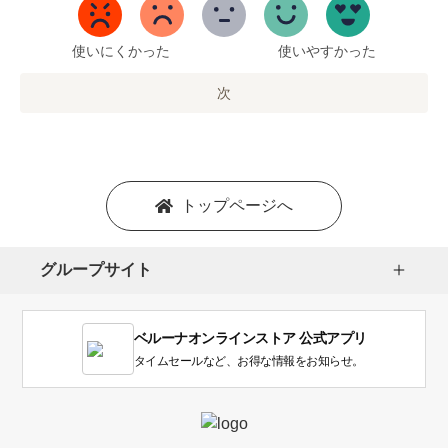
5
ま
で
使いにくかった
使いやすかった
の
オ
次
プ
シ
ョ
ン
を
トップページへ
選
択
し
グループサイト
ま
す。
1
ベルーナオンラインストア 公式アプリ
は
使
タイムセールなど、お得な情報をお知らせ。
い
に
く
か