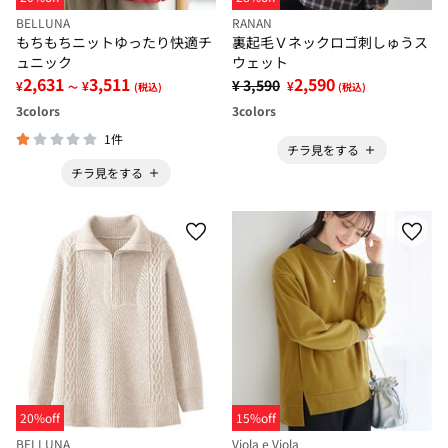
BELLUNA
RANAN
もちもちニットゆったり快適チ
裏起毛Ｖネックロゴ刺しゅうス
ュニック
ウェット
2,631
3,511
2,590
¥ 3,590
¥
¥
¥
～
(税込)
(税込)
3
colors
3
colors
1件
チラ見をする
チラ見をする
20%off
15%off
BELLUNA
Viola e Viola