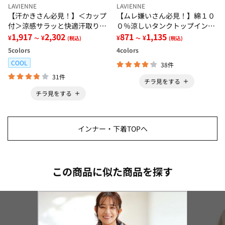
LAVIENNE
LAVIENNE
【汗かきさん必見！】＜カップ
【ムレ嫌いさん必見！】綿１０
付＞涼感サラッと快適汗取りタ
０％涼しいタンクトップインナ
ンクトップインナー＜さらりラ
1,917
2,302
ー＜さらりラボ＞
871
1,135
¥
¥
¥
¥
～
(税込)
～
(税込)
ボ＞
5
colors
4
colors
COOL
38件
31件
チラ見をする
チラ見をする
インナー・下着TOPへ
この商品に似た商品を探す