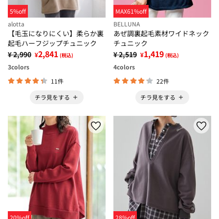
5%off
MAX61%off
alotta
BELLUNA
【毛玉になりにくい】柔らか裏
あぜ調裏起毛素材ワイドネック
起毛ハーフジップチュニック
チュニック
2,841
1,419
¥ 2,990
¥ 2,519
¥
¥
(税込)
(税込)
3
colors
4
colors
11件
22件
チラ見をする
チラ見をする
20%off
28%off