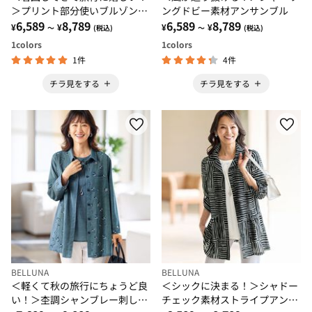
＞プリント部分使いブルゾンア
ングドビー素材アンサンブル
ンサンブル
6,589
8,789
6,589
8,789
¥
¥
¥
¥
～
(税込)
～
(税込)
1
colors
1
colors
1件
4件
チラ見をする
チラ見をする
BELLUNA
BELLUNA
＜軽くて秋の旅行にちょうど良
＜シックに決まる！＞シャドー
い！＞杢調シャンブレー刺しゅ
チェック素材ストライプアンサ