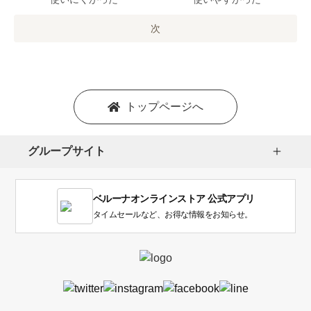
の
オ
次
プ
シ
ョ
ン
を
トップページへ
選
択
し
グループサイト
ま
す。
1
ベルーナオンラインストア 公式アプリ
は
使
タイムセールなど、お得な情報をお知らせ。
い
に
く
か
っ
た