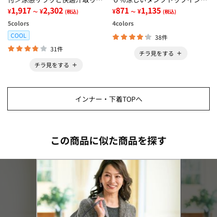
ンクトップインナー＜さらりラ
1,917
2,302
ー＜さらりラボ＞
871
1,135
¥
¥
¥
¥
～
(税込)
～
(税込)
ボ＞
5
colors
4
colors
COOL
38件
31件
チラ見をする
チラ見をする
インナー・下着TOPへ
この商品に似た商品を探す