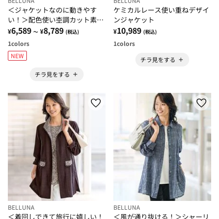
BELLUNA
BELLUNA
＜ジャケットなのに動きやす
ケミカルレース使い重ねデザイ
い！＞配色使い杢調カット素材
ンジャケット
ジャケットアンサンブル
6,589
8,789
10,989
¥
¥
¥
～
(税込)
(税込)
1
colors
1
colors
NEW
チラ見をする
チラ見をする
BELLUNA
BELLUNA
＜着回しできて旅行に嬉しい！
＜風が通り抜ける！＞シャーリ