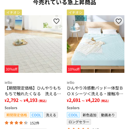
今売れている急上昇商品
イチオシ
イチオシ
30%off
10%off
iellio
iellio
【期間限定価格】ひんやりもち
ひんやり冷感敷パッド一体型Ｂ
もちで触れたくなる 洗えるラ
ＯＸシーツ＜洗える・接触冷
グ＜低反発・滑りにくい・接触
2,792
4,193
感・抗菌防臭・時短・家事楽・
2,691
4,220
¥
¥
¥
¥
～
(税込)
～
(税込)
冷感・防ダニ・カーペット＞
ボックスシーツ・寝苦しさ対策
5
colors
5
colors
＞
期間限定価格
COOL
洗える
COOL
新色追加
動画あり
ロングセラー
152件