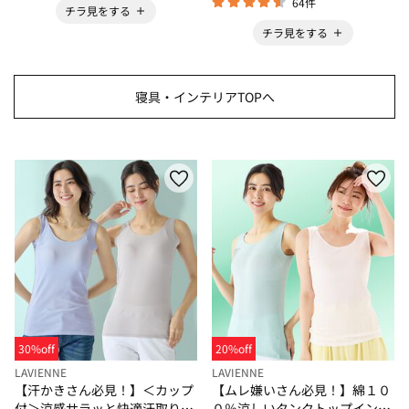
64件
チラ見をする
チラ見をする
寝具・インテリアTOPへ
30%off
20%off
LAVIENNE
LAVIENNE
【汗かきさん必見！】＜カップ
【ムレ嫌いさん必見！】綿１０
付＞涼感サラッと快適汗取りタ
０％涼しいタンクトップインナ