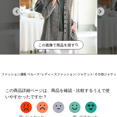
この画像で商品を探す
ファッション通販 ベルーナ
レディースファッション
ジャケット
その他ジャケッ
1
この商品詳細ページは、商品を確認・比較するうえで使
か
いやすかったですか？
ら
5
ま
で
使いにくかった
使いやすかった