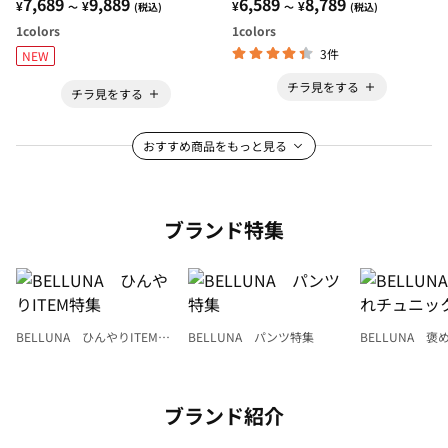
うアンサンブル
7,689
9,889
ンブル
6,589
8,789
¥
¥
¥
¥
～
(税込)
～
(税込)
1
colors
1
colors
3件
NEW
チラ見をする
チラ見をする
おすすめ商品をもっと見る
ブランド特集
BELLUNA ひんやりITEM特
BELLUNA パンツ特集
BELLUNA 
集
ク
ブランド紹介