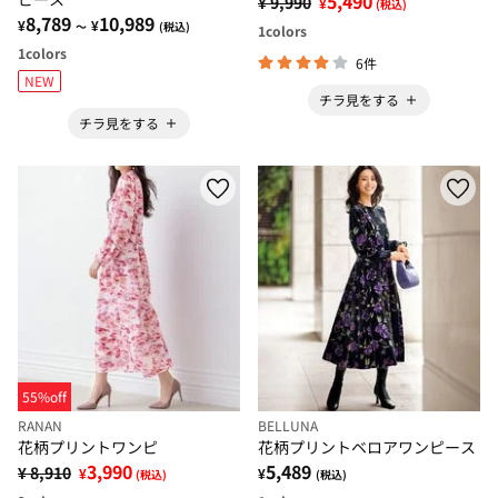
5,490
¥ 9,990
¥
(税込)
8,789
10,989
¥
¥
～
(税込)
1
colors
1
colors
6件
NEW
チラ見をする
チラ見をする
55%off
RANAN
BELLUNA
花柄プリントワンピ
花柄プリントベロアワンピース
3,990
5,489
¥ 8,910
¥
¥
(税込)
(税込)