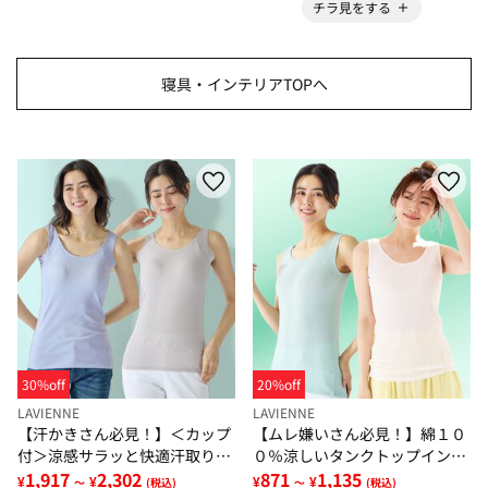
チラ見をする
寝具・インテリアTOPへ
30%off
20%off
LAVIENNE
LAVIENNE
【汗かきさん必見！】＜カップ
【ムレ嫌いさん必見！】綿１０
付＞涼感サラッと快適汗取りタ
０％涼しいタンクトップインナ
ンクトップインナー＜さらりラ
1,917
2,302
ー＜さらりラボ＞
871
1,135
¥
¥
¥
¥
～
(税込)
～
(税込)