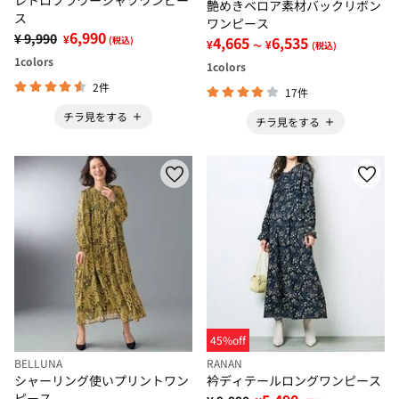
レトロフラワーシャツワンピー
艶めきベロア素材バックリボン
ス
ワンピース
6,990
¥ 9,990
¥
4,665
6,535
(税込)
¥
¥
～
(税込)
1
colors
1
colors
2件
17件
チラ見をする
チラ見をする
45%off
BELLUNA
RANAN
シャーリング使いプリントワン
衿ディテールロングワンピース
ピース