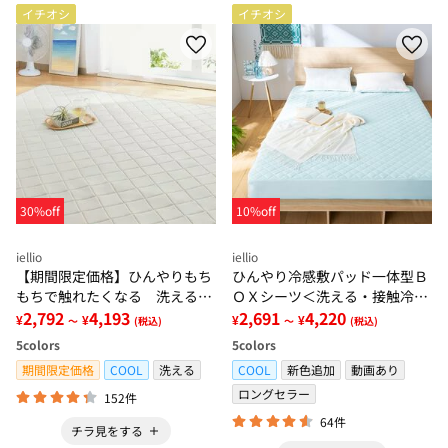
イチオシ
イチオシ
30%off
10%off
iellio
iellio
【期間限定価格】ひんやりもち
ひんやり冷感敷パッド一体型Ｂ
もちで触れたくなる 洗えるラ
ＯＸシーツ＜洗える・接触冷
グ＜低反発・滑りにくい・接触
2,792
4,193
感・抗菌防臭・時短・家事楽・
2,691
4,220
¥
¥
¥
¥
～
(税込)
～
(税込)
冷感・防ダニ・カーペット＞
ボックスシーツ・寝苦しさ対策
5
colors
5
colors
＞
期間限定価格
COOL
洗える
COOL
新色追加
動画あり
ロングセラー
152件
64件
チラ見をする