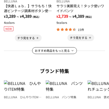
BELLUNA
BELLUNA
【快適Ｌａｂ．】サラもち！快
サラリ美脚見え！タック使いワ
適ビンテージ調素材ボタン使い
イドパンツ
ワイドパンツ
3,289
4,389
2,739
4,389
¥
¥
¥
¥
～
(税込)
～
(税込)
4
colors
9
colors
NEW
15件
チラ見をする
チラ見をする
おすすめ商品をもっと見る
ブランド特集
BELLUNA ひんやりITEM特
BELLUNA パンツ特集
BELLUNA 
集
ク