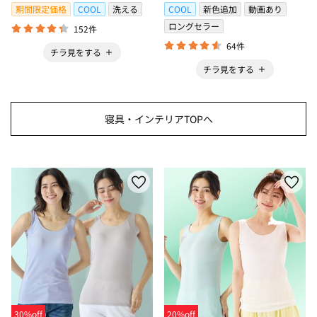
期間限定価格
COOL
洗える
COOL
新色追加
動画あり
ロングセラー
152件
64件
チラ見をする
チラ見をする
寝具・インテリアTOPへ
30%off
20%off