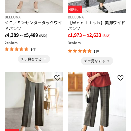
40%off
BELLUNA
BELLUNA
＜Ｃ／Ｓ＞センタータックワイ
【Ｗｏｏｌｉｓｈ】美脚ワイド
ドパンツ
パンツ
4,389
5,489
1,973
2,633
¥
¥
¥
¥
～
(税込)
～
(税込)
2
colors
3
colors
1件
1件
チラ見をする
チラ見をする