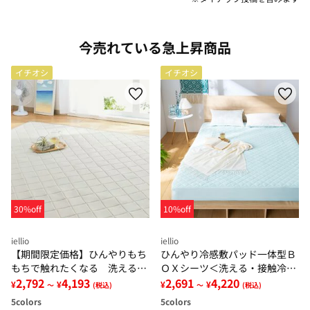
今売れている急上昇商品
イチオシ
イチオシ
30%off
10%off
iellio
iellio
【期間限定価格】ひんやりもち
ひんやり冷感敷パッド一体型Ｂ
もちで触れたくなる 洗えるラ
ＯＸシーツ＜洗える・接触冷
グ＜低反発・滑りにくい・接触
2,792
4,193
感・抗菌防臭・時短・家事楽・
2,691
4,220
¥
¥
¥
¥
～
(税込)
～
(税込)
冷感・防ダニ・カーペット＞
ボックスシーツ・寝苦しさ対策
5
colors
5
colors
＞