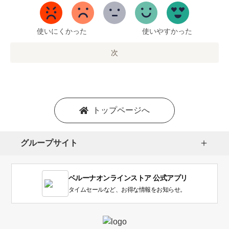
5
ま
で
使いにくかった
使いやすかった
の
オ
次
プ
シ
ョ
ン
を
トップページへ
選
択
し
グループサイト
ま
す。
1
ベルーナオンラインストア 公式アプリ
は
使
タイムセールなど、お得な情報をお知らせ。
い
に
く