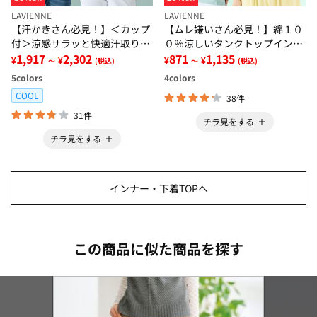
LAVIENNE
LAVIENNE
【汗かきさん必見！】＜カップ
【ムレ嫌いさん必見！】綿１０
付＞涼感サラッと快適汗取りタ
０％涼しいタンクトップインナ
ンクトップインナー＜さらりラ
1,917
2,302
ー＜さらりラボ＞
871
1,135
¥
¥
¥
¥
～
(税込)
～
(税込)
ボ＞
5
colors
4
colors
COOL
38件
31件
チラ見をする
チラ見をする
インナー・下着TOPへ
この商品に似た商品を探す