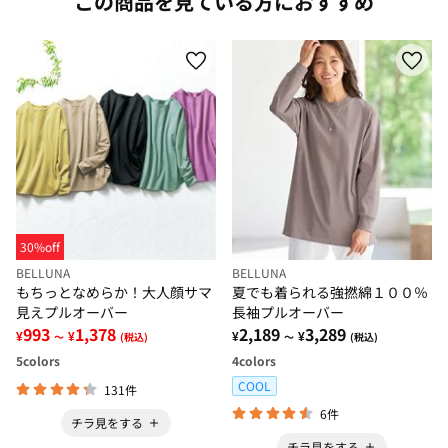
この商品を見ている方におすすめ
30%off
BELLUNA
BELLUNA
もちっとなめらか！大人顔サマ
夏でも着られる強撚綿１００％
見えプルオーバー
長袖プルオーバー
993
1,378
2,189
3,289
¥
¥
¥
¥
～
(税込)
～
(税込)
5
colors
4
colors
COOL
131件
6件
チラ見をする
チラ見をする