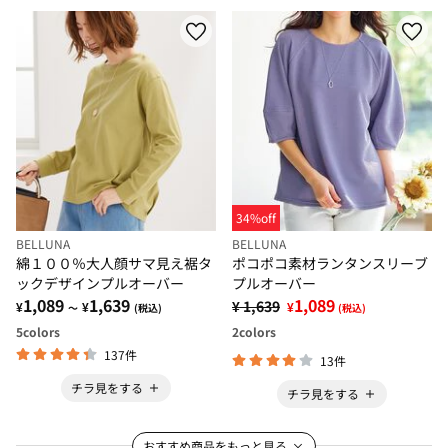
34%off
BELLUNA
BELLUNA
綿１００％大人顔サマ見え裾タ
ポコポコ素材ランタンスリーブ
ックデザインプルオーバー
プルオーバー
1,089
1,639
1,089
¥ 1,639
¥
¥
¥
～
(税込)
(税込)
5
colors
2
colors
137件
13件
チラ見をする
チラ見をする
おすすめ商品をもっと見る