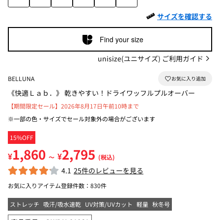
サイズを確認する
Find your size
unisize(ユニサイズ) ご利用ガイド
BELLUNA
《快適Ｌａｂ．》 乾きやすい！ドライワッフルプルオーバー
【期間限定セール】2026年8月17日午前10時まで
※一部の色・サイズでセール対象外の場合がございます
15%OFF
1,860
2,795
¥
¥
～
(税込)
4.1
25件のレビューを見る
お気に入りアイテム登録件数：
830件
ストレッチ
吸汗/吸水速乾
UV対策/UVカット
軽量
秋冬号