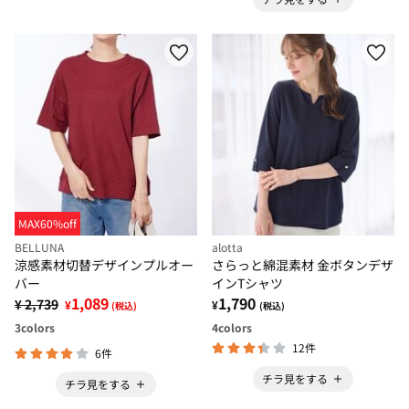
MAX60%off
BELLUNA
alotta
涼感素材切替デザインプルオー
さらっと綿混素材 金ボタンデザ
バー
インTシャツ
1,089
1,790
¥ 2,739
¥
¥
(税込)
(税込)
3
colors
4
colors
12件
6件
チラ見をする
チラ見をする