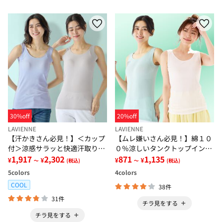
30%off
20%off
LAVIENNE
LAVIENNE
【汗かきさん必見！】＜カップ
【ムレ嫌いさん必見！】綿１０
付＞涼感サラッと快適汗取りタ
０％涼しいタンクトップインナ
ンクトップインナー＜さらりラ
1,917
2,302
ー＜さらりラボ＞
871
1,135
¥
¥
¥
¥
～
(税込)
～
(税込)
ボ＞
5
colors
4
colors
COOL
38件
31件
チラ見をする
チラ見をする