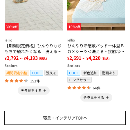
30%off
10%off
iellio
iellio
【期間限定価格】ひんやりもち
ひんやり冷感敷パッド一体型Ｂ
もちで触れたくなる 洗えるラ
ＯＸシーツ＜洗える・接触冷
グ＜低反発・滑りにくい・接触
2,792
4,193
感・抗菌防臭・時短・家事楽・
2,691
4,220
¥
¥
¥
¥
～
(税込)
～
(税込)
冷感・防ダニ・カーペット＞
ボックスシーツ・寝苦しさ対策
5
colors
5
colors
＞
期間限定価格
COOL
洗える
COOL
新色追加
動画あり
ロングセラー
152件
64件
チラ見をする
チラ見をする
寝具・インテリアTOPへ