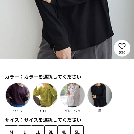
830
カラー：
カラーを選択してください
ワイン
イエロー
グレージュ
黒
サイズ：
サイズを選択してください
M
L
LL
3L
4L
5L