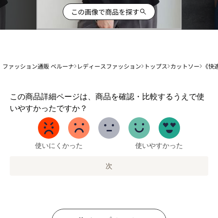
この画像で商品を探す
ファッション通販 ベルーナ
レディースファッション
トップス
カットソー
《快
1
この商品詳細ページは、商品を確認・比較するうえで使
か
いやすかったですか？
ら
5
ま
で
使いにくかった
使いやすかった
の
オ
次
プ
シ
ョ
ン
を