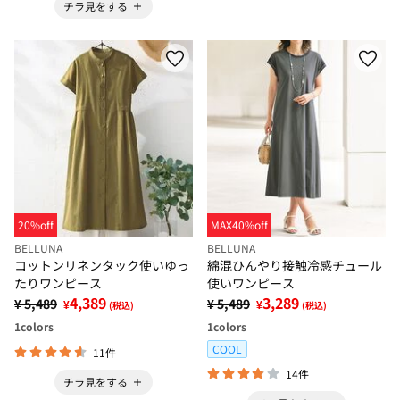
チラ見をする
20%off
MAX40%off
BELLUNA
BELLUNA
コットンリネンタック使いゆっ
綿混ひんやり接触冷感チュール
たりワンピース
使いワンピース
4,389
3,289
¥ 5,489
¥ 5,489
¥
¥
(税込)
(税込)
1
colors
1
colors
COOL
11件
14件
チラ見をする