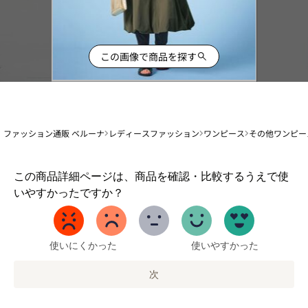
この画像で商品を探す
ファッション通販 ベルーナ
レディースファッション
ワンピース
その他ワンピー
1
この商品詳細ページは、商品を確認・比較するうえで使
か
いやすかったですか？
ら
5
ま
で
使いにくかった
使いやすかった
の
オ
次
プ
シ