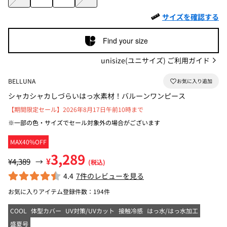
サイズを確認する
Find your size
unisize(ユニサイズ) ご利用ガイド
BELLUNA
シャカシャカしづらいはっ水素材！バルーンワンピース
【期間限定セール】2026年8月17日午前10時まで
※一部の色・サイズでセール対象外の場合がございます
MAX40%OFF
3,289
¥
¥4,389
→
(税込)
4.4
7件のレビューを見る
お気に入りアイテム登録件数：
194件
COOL
体型カバー
UV対策/UVカット
接触冷感
はっ水/はっ水加工
盛夏号