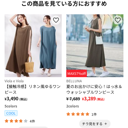
この商品を見ている方におすすめ
MAX57%off
Viola e Viola
BELLUNA
【接触冷感】リネン風ゆるワン
夏のお出かけに安心！はっ水＆
ピース
ウォッシャブルワンピース
3,490
3,289
¥ 7,689
¥
¥
(税込)
(税込)
5
colors
2
colors
COOL
1件
4件
チラ見をする