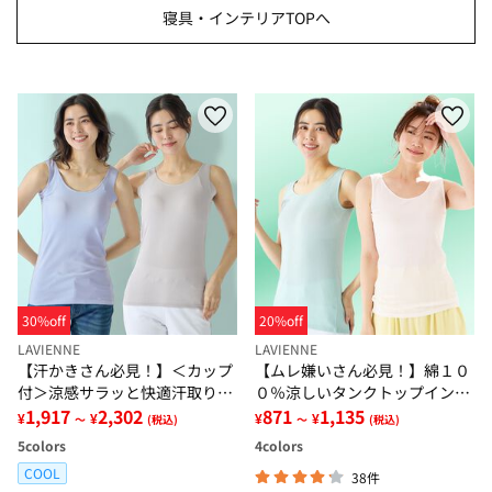
寝具・インテリアTOPへ
30%off
20%off
LAVIENNE
LAVIENNE
【汗かきさん必見！】＜カップ
【ムレ嫌いさん必見！】綿１０
付＞涼感サラッと快適汗取りタ
０％涼しいタンクトップインナ
ンクトップインナー＜さらりラ
1,917
2,302
ー＜さらりラボ＞
871
1,135
¥
¥
¥
¥
～
(税込)
～
(税込)
ボ＞
5
colors
4
colors
COOL
38件