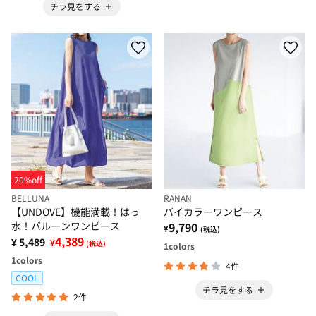
チラ見をする
20%off
BELLUNA
RANAN
【UNDOVE】機能満載！はっ
バイカラーワンピース
水！バルーンワンピース
9,790
¥
(税込)
4,389
¥ 5,489
¥
(税込)
1
colors
1
colors
4件
COOL
チラ見をする
2件