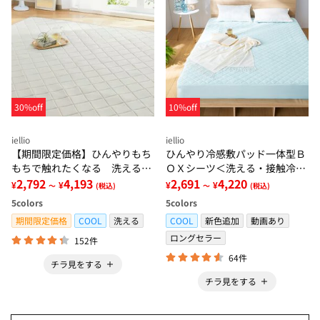
30%off
10%off
iellio
iellio
【期間限定価格】ひんやりもち
ひんやり冷感敷パッド一体型Ｂ
もちで触れたくなる 洗えるラ
ＯＸシーツ＜洗える・接触冷
グ＜低反発・滑りにくい・接触
2,792
4,193
感・抗菌防臭・時短・家事楽・
2,691
4,220
¥
¥
¥
¥
～
(税込)
～
(税込)
冷感・防ダニ・カーペット＞
ボックスシーツ・寝苦しさ対策
5
colors
5
colors
＞
期間限定価格
COOL
洗える
COOL
新色追加
動画あり
ロングセラー
152件
64件
チラ見をする
チラ見をする