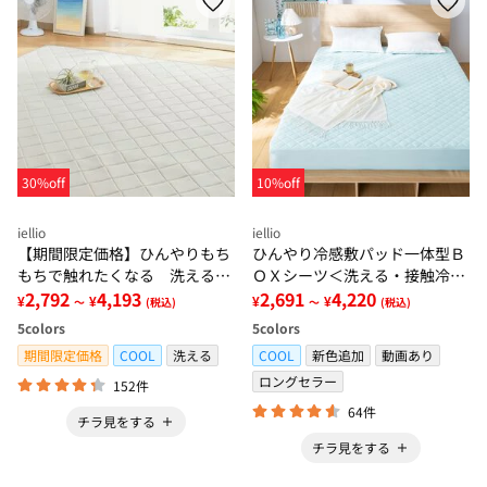
30%off
10%off
iellio
iellio
【期間限定価格】ひんやりもち
ひんやり冷感敷パッド一体型Ｂ
もちで触れたくなる 洗えるラ
ＯＸシーツ＜洗える・接触冷
グ＜低反発・滑りにくい・接触
2,792
4,193
感・抗菌防臭・時短・家事楽・
2,691
4,220
¥
¥
¥
¥
～
(税込)
～
(税込)
冷感・防ダニ・カーペット＞
ボックスシーツ・寝苦しさ対策
5
colors
5
colors
＞
期間限定価格
COOL
洗える
COOL
新色追加
動画あり
ロングセラー
152件
64件
チラ見をする
チラ見をする