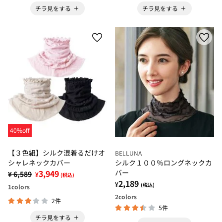
チラ見をする
チラ見をする
40%off
【３色組】シルク混着るだけオ
BELLUNA
シャレネックカバー
シルク１００％ロングネックカ
3,949
バー
¥ 6,589
¥
(税込)
2,189
¥
(税込)
1
colors
2
colors
2件
5件
チラ見をする