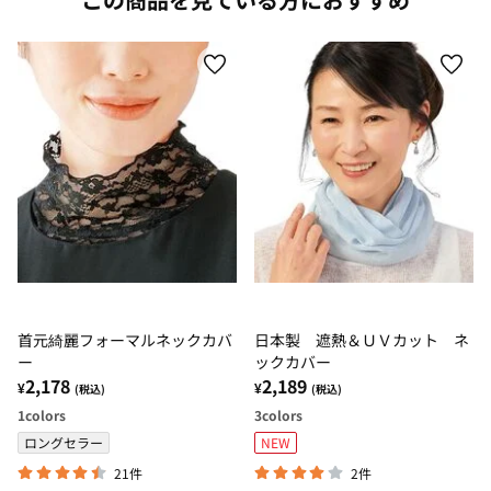
首元綺麗フォーマルネックカバ
日本製 遮熱＆ＵＶカット ネ
ー
ックカバー
2,178
2,189
¥
¥
(税込)
(税込)
1
colors
3
colors
ロングセラー
NEW
21件
2件