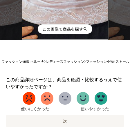
この画像で商品を探す
ファッション通販 ベルーナ
レディースファッション
ファッション小物
ストール
1
この商品詳細ページは、商品を確認・比較するうえで使
か
いやすかったですか？
ら
5
ま
で
使いにくかった
使いやすかった
の
オ
次
プ