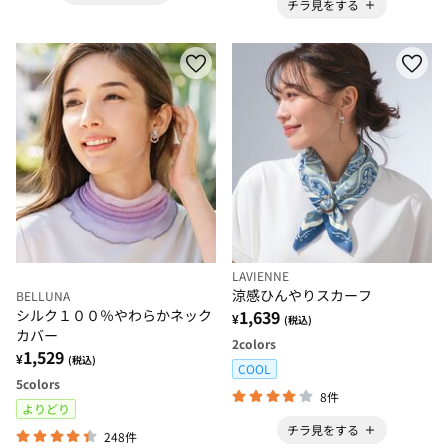
チラ見をする
LAVIENNE
涼感ひんやりスカーフ
BELLUNA
シルク１００％やわらかネック
1,639
¥
(税込)
カバー
2
colors
1,529
¥
(税込)
COOL
5
colors
8件
よりどり
チラ見をする
248件