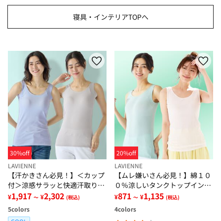
寝具・インテリアTOPへ
30%off
20%off
LAVIENNE
LAVIENNE
【汗かきさん必見！】＜カップ
【ムレ嫌いさん必見！】綿１０
付＞涼感サラッと快適汗取りタ
０％涼しいタンクトップインナ
ンクトップインナー＜さらりラ
1,917
2,302
ー＜さらりラボ＞
871
1,135
¥
¥
¥
¥
～
(税込)
～
(税込)
ボ＞
5
colors
4
colors