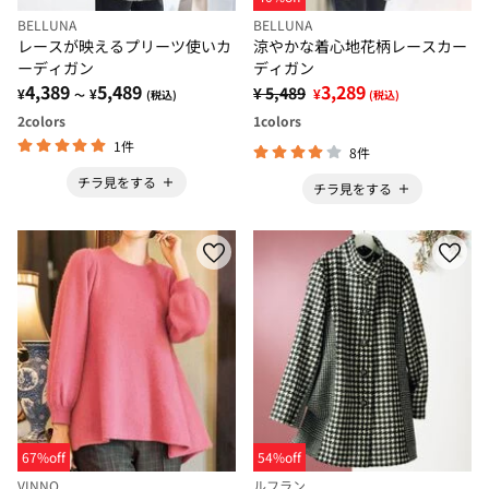
BELLUNA
BELLUNA
レースが映えるプリーツ使いカ
涼やかな着心地花柄レースカー
ーディガン
ディガン
4,389
5,489
3,289
¥ 5,489
¥
¥
¥
～
(税込)
(税込)
2
colors
1
colors
1件
8件
チラ見をする
チラ見をする
67%off
54%off
VINNO
ルフラン