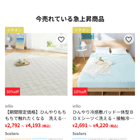
今売れている急上昇商品
イチオシ
イチオシ
30%off
10%off
iellio
iellio
【期間限定価格】ひんやりもち
ひんやり冷感敷パッド一体型Ｂ
もちで触れたくなる 洗えるラ
ＯＸシーツ＜洗える・接触冷
グ＜低反発・滑りにくい・接触
2,792
4,193
感・抗菌防臭・時短・家事楽・
2,691
4,220
¥
¥
¥
¥
～
(税込)
～
(税込)
冷感・防ダニ・カーペット＞
ボックスシーツ・寝苦しさ対策
5
colors
5
colors
＞