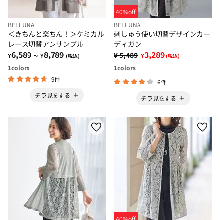
40%off
BELLUNA
BELLUNA
＜きちんと楽ちん！＞ケミカル
刺しゅう使い切替デザインカー
レース切替アンサンブル
ディガン
6,589
8,789
3,289
¥ 5,489
¥
¥
¥
～
(税込)
(税込)
1
colors
1
colors
9件
6件
チラ見をする
チラ見をする
40%off