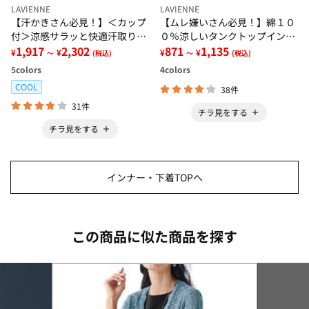
LAVIENNE
LAVIENNE
【汗かきさん必見！】＜カップ
【ムレ嫌いさん必見！】綿１０
付＞涼感サラッと快適汗取りタ
０％涼しいタンクトップインナ
ンクトップインナー＜さらりラ
1,917
2,302
ー＜さらりラボ＞
871
1,135
¥
¥
¥
¥
～
(税込)
～
(税込)
ボ＞
5
colors
4
colors
COOL
38件
31件
チラ見をする
チラ見をする
インナー・下着TOPへ
この商品に似た商品を探す