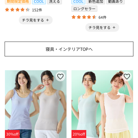
期間限定価格
COOL
洗える
COOL
新色追加
動画あり
ロングセラー
152件
64件
チラ見をする
チラ見をする
寝具・インテリアTOPへ
30%off
20%off