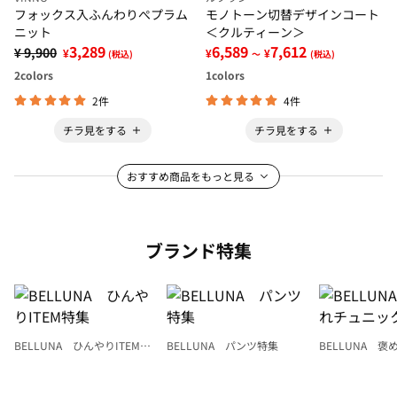
フォックス入ふんわりぺプラム
モノトーン切替デザインコート
ニット
＜クルティーン＞
3,289
6,589
7,612
¥ 9,900
¥
¥
¥
(税込)
～
(税込)
2
colors
1
colors
2件
4件
チラ見をする
チラ見をする
おすすめ商品をもっと見る
ブランド特集
BELLUNA ひんやりITEM特
BELLUNA パンツ特集
BELLUNA 
集
ク