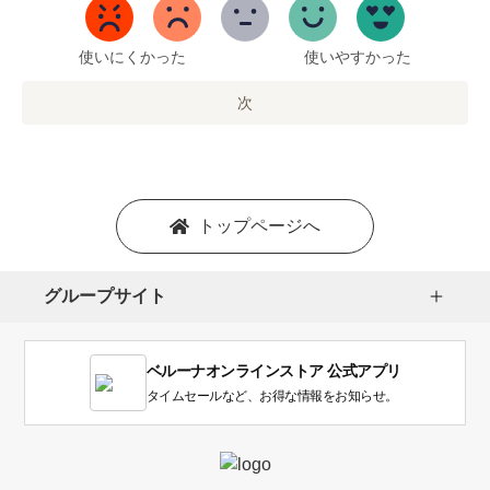
5
ま
で
使いにくかった
使いやすかった
の
オ
次
プ
シ
ョ
ン
を
トップページへ
選
択
し
グループサイト
ま
す。
1
ベルーナオンラインストア 公式アプリ
は
使
タイムセールなど、お得な情報をお知らせ。
い
に
く
か