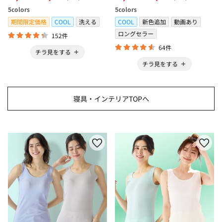
冷感・防ダニ・カーペット＞
ボックスシーツ・寝苦しさ対策
5
colors
5
colors
＞
期間限定価格
COOL
洗える
COOL
新色追加
動画あり
ロングセラー
152件
64件
チラ見をする
チラ見をする
寝具・インテリアTOPへ