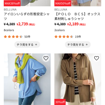
MAX38%off
MAX50%off
BELLUNA
BELLUNA
アイロンいらずの形態安定シャ
【ＰＯＬＯ ＢＣＳ】オックス
ツ
素材刺しゅうシャツ
2,739
2,189
¥ 4,389
¥ 4,389
¥
¥
(税込)
(税込)
8
colors
2
colors
50件
19件
チラ見をする
チラ見をする
30%off