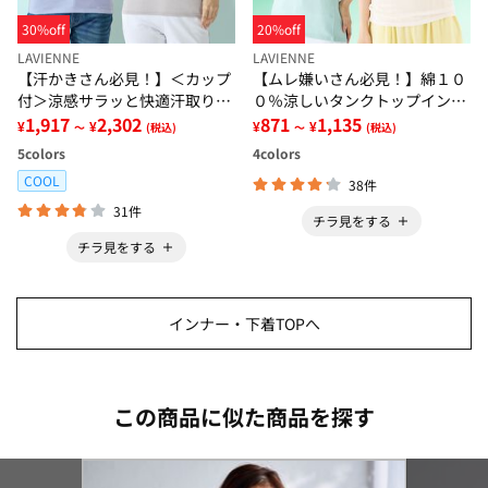
30%off
20%off
LAVIENNE
LAVIENNE
【汗かきさん必見！】＜カップ
【ムレ嫌いさん必見！】綿１０
付＞涼感サラッと快適汗取りタ
０％涼しいタンクトップインナ
ンクトップインナー＜さらりラ
1,917
2,302
ー＜さらりラボ＞
871
1,135
¥
¥
¥
¥
～
(税込)
～
(税込)
ボ＞
5
colors
4
colors
COOL
38件
31件
チラ見をする
チラ見をする
インナー・下着TOPへ
この商品に似た商品を探す