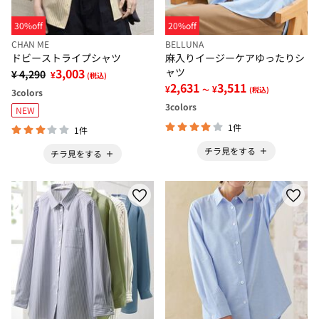
30%off
20%off
CHAN ME
BELLUNA
ドビーストライプシャツ
麻入りイージーケアゆったりシ
3,003
ャツ
¥ 4,290
¥
(税込)
2,631
3,511
¥
¥
～
(税込)
3
colors
3
colors
NEW
1件
1件
チラ見をする
チラ見をする