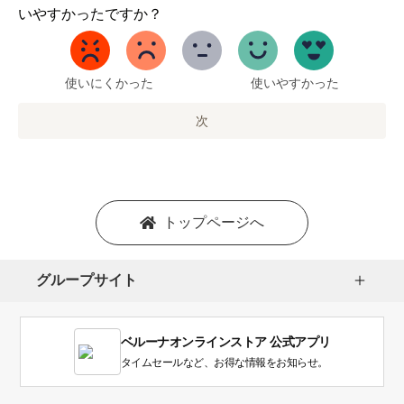
か
いやすかったですか？
ら
5
ま
で
使いにくかった
使いやすかった
の
オ
次
プ
シ
ョ
ン
を
トップページへ
選
択
し
グループサイト
ま
す。
1
ベルーナオンラインストア 公式アプリ
は
使
タイムセールなど、お得な情報をお知らせ。
い
に