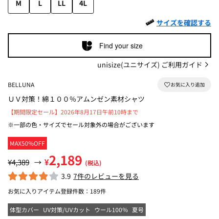
M
L
LL
4L
サイズを確認する
Find your size
unisize(ユニサイズ) ご利用ガイド
BELLUNA
ＵＶ対策！綿１００％アムンゼン素材シャツ
【期間限定セール】2026年8月17日午前10時まで
※一部の色・サイズでセール対象外の場合がございます
MAX50%OFF
2,189
¥
¥4,389
→
(税込)
3.9
7件のレビューを見る
お気に入りアイテム登録件数：
189件
体型カバー
UV対策/UVカット
ウール100％
夏号