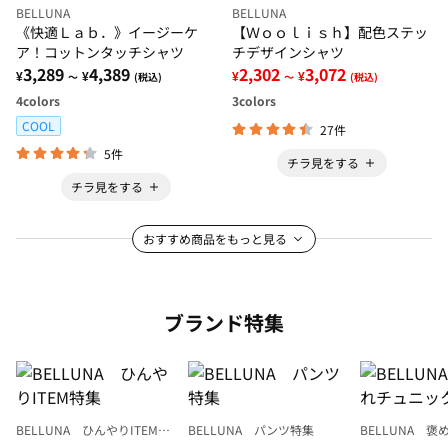
BELLUNA
BELLUNA
《快適Ｌａｂ．》イージーケ
【Ｗｏｏｌｉｓｈ】配色ステッ
ア！コットンタッチシャツ
チデザインシャツ
3,289
4,389
2,302
3,072
¥
¥
¥
¥
～
(税込)
～
(税込)
4
colors
3
colors
COOL
27件
5件
チラ見をする
チラ見をする
おすすめ商品をもっと見る
ブランド特集
BELLUNA ひんやりITEM特
BELLUNA パンツ特集
BELLUNA 
集
ク