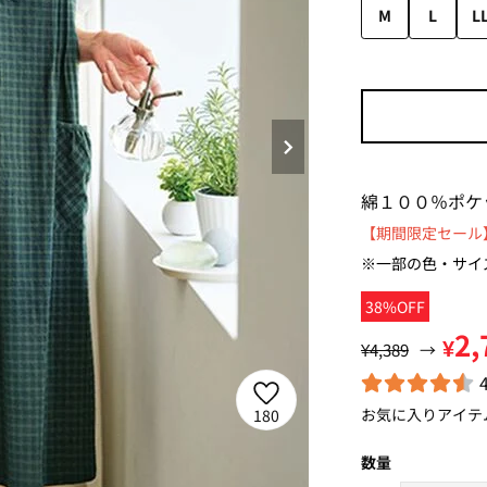
M
L
L
綿１００％ポケ
【期間限定セール】
※一部の色・サイ
38%OFF
2,
¥
¥4,389
→
お気に入りアイテ
180
数量