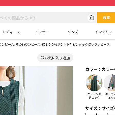
検索
レディース
インナー
メンズ
インテリア
ワンピース
その他ワンピース
綿１００％ポケット付ピンタック使いワンピース
カラー：
カラー
グリーン系
ギンガ
チェック
ェッ
サイズ：
サイズ