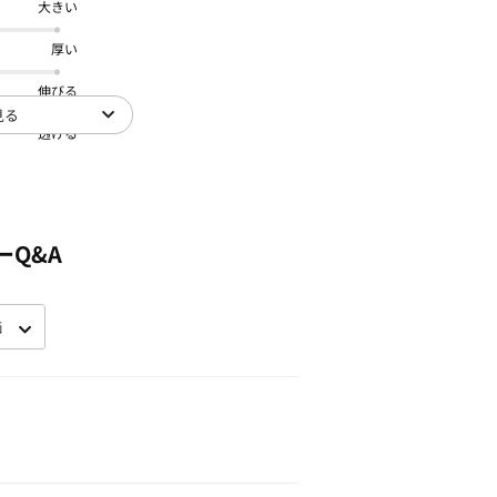
大きい
厚い
伸びる
見る
透ける
ーQ&A