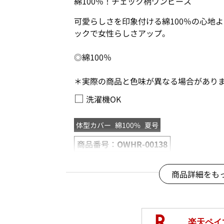
綿100％！チェック柄ワンピース
可愛らしさを印象付ける綿100％の心地
ックで女性らしさアップ。
◎綿100％
＊実際の商品と色味が異なる場合があり
□
洗濯機OK
体型カバー
綿100%
夏号
商品番号：
OWHR-00138
商品詳細をも