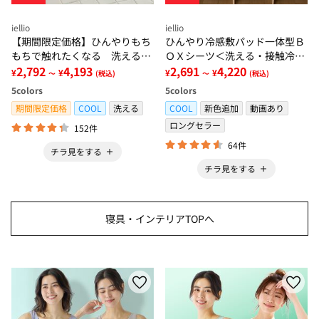
iellio
iellio
【期間限定価格】ひんやりもち
ひんやり冷感敷パッド一体型Ｂ
もちで触れたくなる 洗えるラ
ＯＸシーツ＜洗える・接触冷
グ＜低反発・滑りにくい・接触
2,792
4,193
感・抗菌防臭・時短・家事楽・
2,691
4,220
¥
¥
¥
¥
～
(税込)
～
(税込)
冷感・防ダニ・カーペット＞
ボックスシーツ・寝苦しさ対策
5
colors
5
colors
＞
期間限定価格
COOL
洗える
COOL
新色追加
動画あり
ロングセラー
152件
64件
チラ見をする
チラ見をする
寝具・インテリアTOPへ