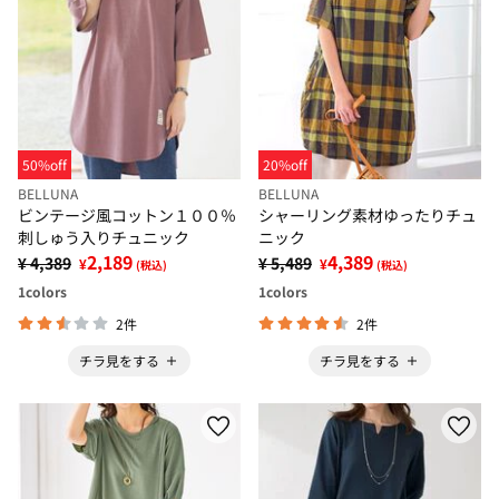
50%off
20%off
BELLUNA
BELLUNA
ビンテージ風コットン１００％
シャーリング素材ゆったりチュ
刺しゅう入りチュニック
ニック
2,189
4,389
¥ 4,389
¥ 5,489
¥
¥
(税込)
(税込)
1
colors
1
colors
2件
2件
チラ見をする
チラ見をする