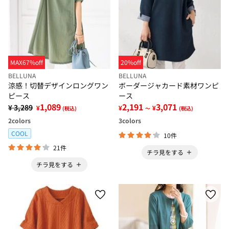
MAX67%off
20%off
BELLUNA
BELLUNA
涼感！切替デザインロングワン
ボーダージャカード素材ワンピ
ピース
ース
1,089
2,191
3,071
¥ 3,289
¥
¥
¥
(税込)
～
(税込)
2
colors
3
colors
COOL
10件
21件
チラ見をする
チラ見をする