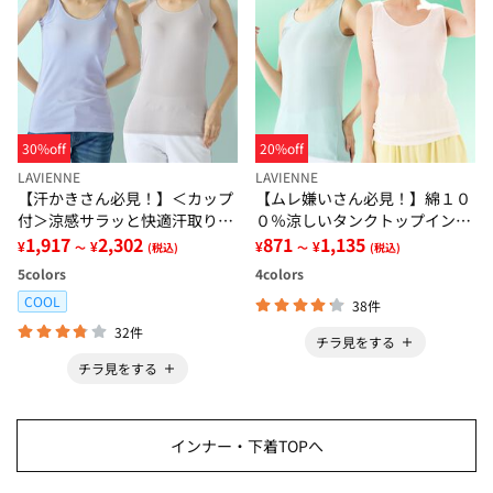
30%off
20%off
LAVIENNE
LAVIENNE
【汗かきさん必見！】＜カップ
【ムレ嫌いさん必見！】綿１０
付＞涼感サラッと快適汗取りタ
０％涼しいタンクトップインナ
ンクトップインナー＜さらりラ
1,917
2,302
ー＜さらりラボ＞
871
1,135
¥
¥
¥
¥
～
(税込)
～
(税込)
ボ＞
5
colors
4
colors
COOL
38件
32件
チラ見をする
チラ見をする
インナー・下着TOPへ