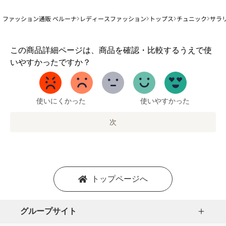
ファッション通販 ベルーナ
レディースファッション
トップス
チュニック
サラ
1
この商品詳細ページは、商品を確認・比較するうえで使
か
いやすかったですか？
ら
5
ま
で
使いにくかった
使いやすかった
の
オ
次
プ
シ
ョ
ン
を
トップページへ
選
択
し
グループサイト
ま