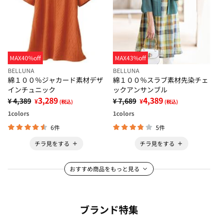
MAX40%off
MAX43%off
BELLUNA
BELLUNA
綿１００％ジャカード素材デザ
綿１００％スラブ素材先染チェ
インチュニック
ックアンサンブル
3,289
4,389
¥ 4,389
¥ 7,689
¥
¥
(税込)
(税込)
1
colors
1
colors
6件
5件
チラ見をする
チラ見をする
おすすめ商品をもっと見る
ブランド特集