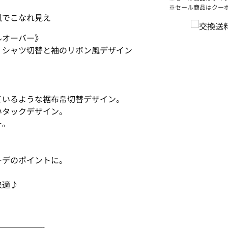
※セール商品はクー
風でこなれ見え
ルオーバー》
！シャツ切替と袖のリボン風デザイン
ているような裾布帛切替デザイン。
いタックデザイン。
ー。
ーデのポイントに。
快適♪
シンプルなボトムスとも相性抜群！