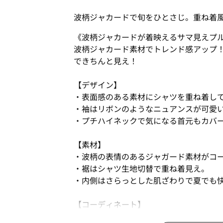
波柄ジャカードで旬をひとさじ。重ね着
《波柄ジャカードが着映えるサマ見えプ
波柄ジャカード素材でトレンド感アップ
できちんと見え！
【デザイン】
・表面感のある素材にシャツを重ね着し
・袖はリボンのようなニュアンスが可愛
・プチハイネックで気になる首元もカバ
【素材】
・波柄の表情のあるジャガード素材がコ
・裾はシャツ生地切替で重ね着見え。
・内側はさらっとした肌ざわりで夏でも
【コーディネート】
・ジャガード柄がポイントになるので、