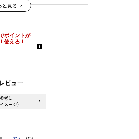
アルな休日スタイルもかわいい。
っと見る
夏のオフィスカジュアルコーデにも。
＊＊＊＊
レビュー
参考に
イメージ）
＊＊＊＊
27人
56%