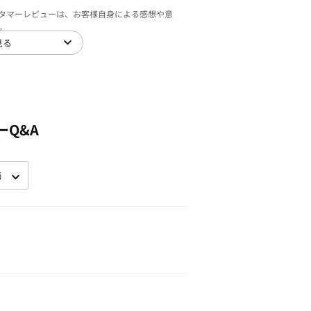
スタマーレビューは、お客様自身による感想や意
。
見る
ーQ&A