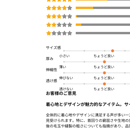
※商品画像は、光の当たり具合やパソコ
より、実際の色味と異なって見える場合
予めご了承ください。
□
洗濯機OK
体型カバー
UV対策/UVカット
夏号
商品番号：
OWEB-00172
小さい
薄い
伸びない
透けない
お客様のご意見
着心地とデザインが魅力的なアイテム。サ
全体的に着心地やデザインに満足する声が多い一
見受けられます。特に、首回りの窮屈さや生地の
後の毛玉や縫製の粗さについても指摘があり、品