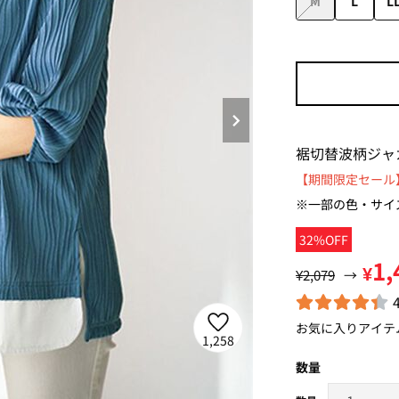
M
L
L
裾切替波柄ジャ
【期間限定セール】
※一部の色・サイ
32%OFF
1,
¥
¥2,079
→
お気に入りアイテ
1,258
数量