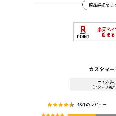
・デニムアイテムと合わせた大人カジュ
商品詳細をも
・キレイめテーパードパンツと合わせて
＊＊＊＊＊＊＊＊＊＊＊＊＊＊＊＊＊＊
【スタッフ着用コメント】
《スタッフ》
身長:155cm/普段サイズ:M/着用サイズ:M
透け感：なし
裏地：なし
伸縮性：あり
カスタマー
光沢感：なし
生地の厚さ：薄め
サイズ感の
サイズ感：ゆったりシルエット
（スタッフ着用
素材感：波柄の表面感のある素材感
着心地：夏に快適なサラッとした着心地
＊＊＊＊＊＊＊＊＊＊＊＊＊＊＊＊＊＊
48件のレビュー