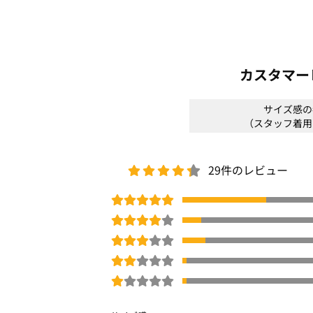
《スタッフN》
身長: 164cm/普段サイズ:M/着用サイズ:M
透け感：なし
裏地：なし
カスタマー
伸縮性：ややあり
光沢感：ややあり
サイズ感の
生地の厚さ：普通
（スタッフ着用
サイズ感：ややゆったり
素材感：ハリ感があり高見えする素材感
着心地：爽やかな麻調素材で涼しい着心
29件のレビュー
＊＊＊＊＊＊＊＊＊＊＊＊＊＊＊＊＊＊
※商品画像は、光の当たり具合やパソコ
より、実際の色味と異なって見える場合
予めご了承ください。
□
洗濯機OK