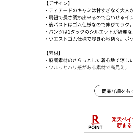
【デザイン】
・ティアードのキャミは甘すぎなく大人
・肩紐で長さ調節出来るので合わせるイ
・後バストはゴム仕様なので伸びてラク
・パンツは1タックのシルエットが綺麗な
・ウエストゴム仕様で履き心地楽々。ポ
【素材】
・麻調素材のさらっとした着心地で涼し
・ツルっとハリ感がある素材で高見え。
【コーディネート】
・インナーにはTシャツやブラウス合わせ
商品詳細をも
・セットはもちろん、お手持ちのアイテ
る。
＊＊＊＊＊＊＊＊＊＊＊＊＊＊＊＊＊＊
【スタッフ着用コメント】