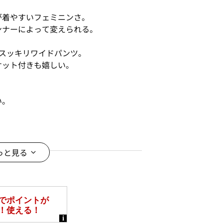
が着やすいフェミニンさ。
ンナーによって変えられる。
。
スッキリワイドパンツ。
ケット付きも嬉しい。
い。
がおすすめ。
っと見る
ムと合わせて別々で着ることもでき
＊＊＊＊