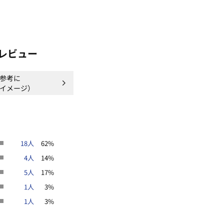
レビュー
参考に
イメージ）
地
＊＊＊＊
18人
62%
4人
14%
ンやスマートフォンなどの閲覧環境に
5人
17%
がございます。
1人
3%
1人
3%