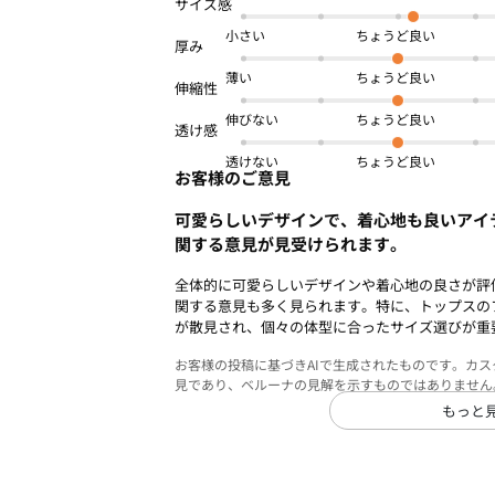
体型カバー
夏号
小さい
商品番号：
OWEB-00138
薄い
伸びない
透けない
お客様のご意見
可愛らしいデザインで、着心地も良いアイ
関する意見が見受けられます。
全体的に可愛らしいデザインや着心地の良さが評
関する意見も多く見られます。特に、トップスの
が散見され、個々の体型に合ったサイズ選びが重
お客様の投稿に基づきAIで生成されたものです。カ
見であり、ベルーナの見解を示すものではありません
もっと