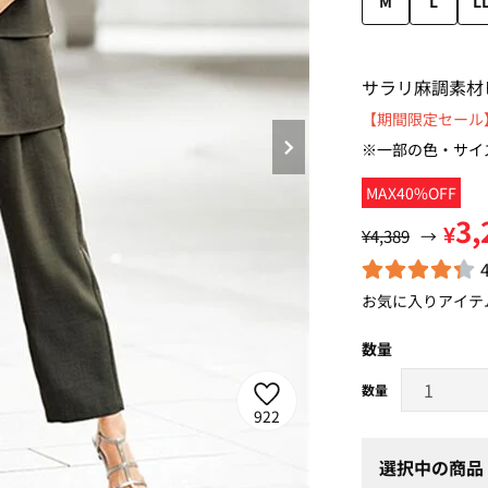
M
L
L
サラリ麻調素材
【期間限定セール】
※一部の色・サイ
MAX40%OFF
3,
¥
¥4,389
→
お気に入りアイテ
数量
922
選択中の商品