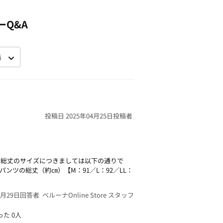
ーQ&A
投稿日 2025年04月25日
投稿者
の総丈のサイズにつきましては以下の通りで
ンツの総丈（約㎝）【M：91／L：92／LL：
4月29日
回答者 ベルーナOnline Store スタッフ
った
0人