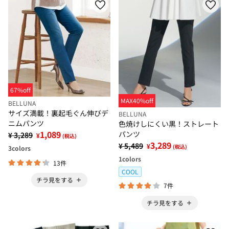
67%off
MAX40%off
BELLUNA
サイズ満載！裏起毛ぐん伸びデ
BELLUNA
ニムパンツ
色焼けしにくい黒！ストレート
1,089
パンツ
¥ 3,289
¥
(税込)
3,289
¥ 5,489
¥
(税込)
3
colors
1
colors
13件
COOL
チラ見をする
7件
チラ見をする