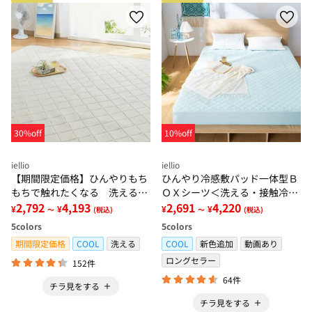
30%off
10%off
iellio
iellio
【期間限定価格】ひんやりもち
ひんやり冷感敷パッド一体型Ｂ
もちで触れたくなる 洗えるラ
ＯＸシーツ＜洗える・接触冷
グ＜低反発・滑りにくい・接触
2,792
4,193
感・抗菌防臭・時短・家事楽・
2,691
4,220
¥
¥
¥
¥
～
(税込)
～
(税込)
冷感・防ダニ・カーペット＞
ボックスシーツ・寝苦しさ対策
5
colors
5
colors
＞
期間限定価格
COOL
洗える
COOL
新色追加
動画あり
ロングセラー
152件
64件
チラ見をする
チラ見をする