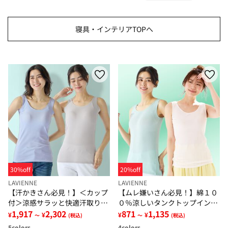
寝具・インテリアTOPへ
30%off
20%off
LAVIENNE
LAVIENNE
【汗かきさん必見！】＜カップ
【ムレ嫌いさん必見！】綿１０
付＞涼感サラッと快適汗取りタ
０％涼しいタンクトップインナ
ンクトップインナー＜さらりラ
1,917
2,302
ー＜さらりラボ＞
871
1,135
¥
¥
¥
¥
～
(税込)
～
(税込)
ボ＞
5
colors
4
colors