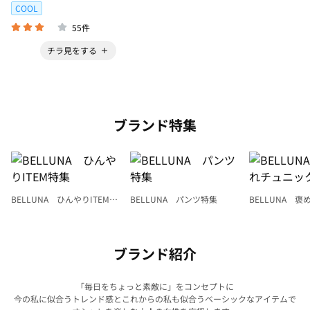
COOL
55件
チラ見をする
ブランド特集
BELLUNA ひんやりITEM特
BELLUNA パンツ特集
BELLUNA 
集
ク
ブランド紹介
「毎日をちょっと素敵に」をコンセプトに
今の私に似合うトレンド感とこれからの私も似合うベーシックなアイテムで