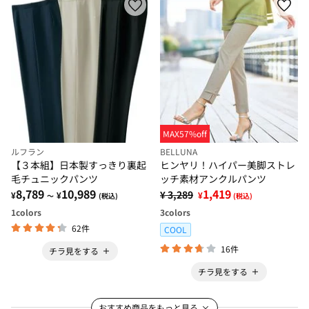
MAX57%off
ルフラン
BELLUNA
【３本組】日本製すっきり裏起
ヒンヤリ！ハイパー美脚ストレ
毛チュニックパンツ
ッチ素材アンクルパンツ
8,789
10,989
1,419
¥ 3,289
¥
¥
¥
～
(税込)
(税込)
1
colors
3
colors
62件
COOL
16件
チラ見をする
チラ見をする
おすすめ商品をもっと見る