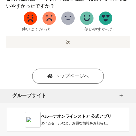
か
いやすかったですか？
ら
5
ま
で
使いにくかった
使いやすかった
の
オ
次
プ
シ
ョ
ン
を
トップページへ
選
択
し
グループサイト
ま
す。
1
ベルーナオンラインストア 公式アプリ
は
使
タイムセールなど、お得な情報をお知らせ。
い