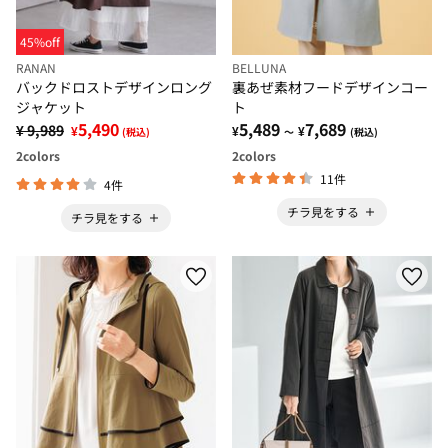
45%off
RANAN
BELLUNA
バックドロストデザインロング
裏あぜ素材フードデザインコー
ジャケット
ト
5,490
5,489
7,689
¥ 9,989
¥
¥
¥
(税込)
～
(税込)
2
colors
2
colors
11件
4件
チラ見をする
チラ見をする