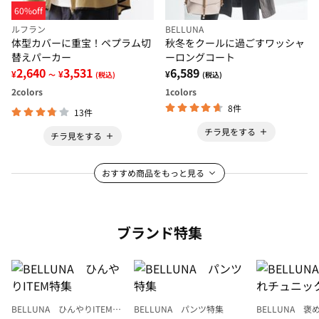
60%off
ルフラン
BELLUNA
体型カバーに重宝！ペプラム切
秋冬をクールに過ごすワッシャ
替えパーカー
ーロングコート
2,640
3,531
6,589
¥
¥
¥
～
(税込)
(税込)
2
colors
1
colors
8件
13件
チラ見をする
チラ見をする
おすすめ商品をもっと見る
ブランド特集
BELLUNA ひんやりITEM特
BELLUNA パンツ特集
BELLUNA 