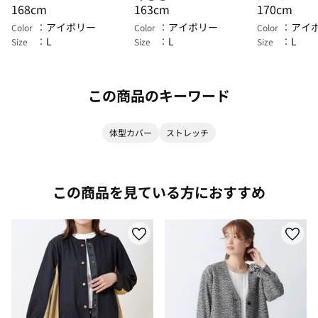
168cm
163cm
170cm
アイボリー
アイボリー
アイ
Color
Color
Color
L
L
L
Size
Size
Size
この商品のキーワード
体型カバー
ストレッチ
この商品を見ている方におすすめ