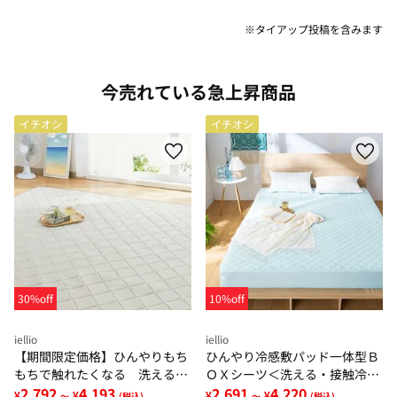
※タイアップ投稿を含みます
今売れている急上昇商品
イチオシ
イチオシ
30%off
10%off
iellio
iellio
【期間限定価格】ひんやりもち
ひんやり冷感敷パッド一体型Ｂ
もちで触れたくなる 洗えるラ
ＯＸシーツ＜洗える・接触冷
グ＜低反発・滑りにくい・接触
2,792
4,193
感・抗菌防臭・時短・家事楽・
2,691
4,220
¥
¥
¥
¥
～
(税込)
～
(税込)