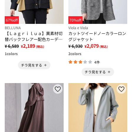
67%off
70%off
BELLUNA
Viola e Viola
【Ｌａｇｒｉｌｕａ】異素材切
カットツイードノーカラーロン
替バックフレアー配色カーディ
グジャケット
ガン
2,189
2,079
¥ 6,589
¥ 6,930
¥
¥
(税込)
(税込)
1
colors
2
colors
4件
チラ見をする
チラ見をする