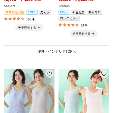
冷感・防ダニ・カーペット＞
ボックスシーツ・寝苦しさ対策
5
colors
5
colors
＞
期間限定価格
COOL
洗える
COOL
新色追加
動画あり
ロングセラー
152件
64件
チラ見をする
チラ見をする
寝具・インテリアTOPへ