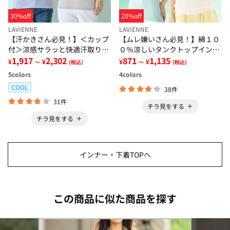
30%off
20%off
LAVIENNE
LAVIENNE
【汗かきさん必見！】＜カップ
【ムレ嫌いさん必見！】綿１０
付＞涼感サラッと快適汗取りタ
０％涼しいタンクトップインナ
ンクトップインナー＜さらりラ
1,917
2,302
ー＜さらりラボ＞
871
1,135
¥
¥
¥
¥
～
(税込)
～
(税込)
ボ＞
5
colors
4
colors
COOL
38件
31件
チラ見をする
チラ見をする
インナー・下着TOPへ
この商品に似た商品を探す