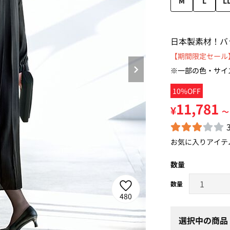
M
L
L
日本製素材！バ
【期間限定セール】
※一部の色・サイ
10%OFF
11,781
¥
～
お気に入りアイテ
数量
480
選択中の商品