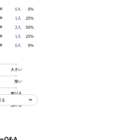
0人
0%
1人
25%
2人
50%
1人
25%
0人
0%
大きい
厚い
伸びる
見る
透ける
ーQ&A