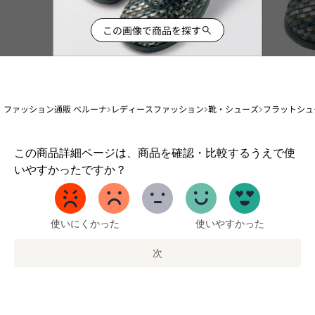
この画像で商品を探す
ファッション通販 ベルーナ
レディースファッション
靴・シューズ
フラットシュ
1
この商品詳細ページは、商品を確認・比較するうえで使
か
いやすかったですか？
ら
5
ま
で
使いにくかった
使いやすかった
の
オ
次
プ
シ
ョ
ン