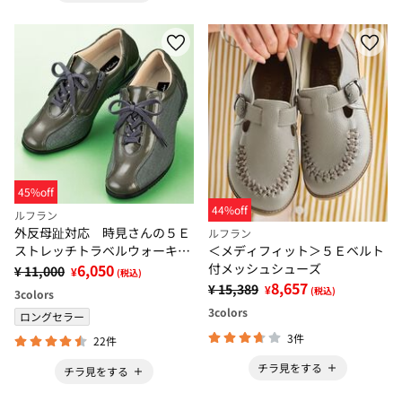
45%off
44%off
ルフラン
外反母趾対応 時見さんの５Ｅ
ルフラン
ストレッチトラベルウォーキン
＜メディフィット＞５Ｅベルト
グ
6,050
付メッシュシューズ
¥ 11,000
¥
(税込)
8,657
¥ 15,389
¥
(税込)
3
colors
3
colors
ロングセラー
3件
22件
チラ見をする
チラ見をする