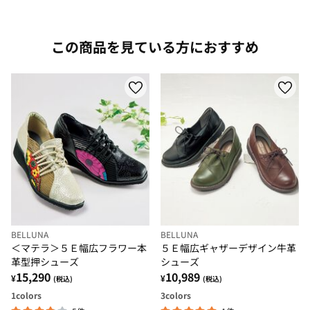
この商品を見ている方におすすめ
BELLUNA
BELLUNA
＜マテラ＞５Ｅ幅広フラワー本
５Ｅ幅広ギャザーデザイン牛革
革型押シューズ
シューズ
15,290
10,989
¥
¥
(税込)
(税込)
1
colors
3
colors