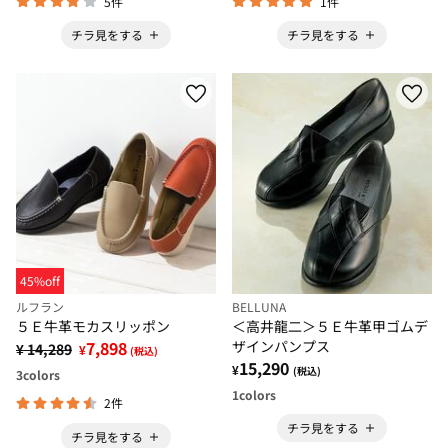
5件
1件
チラ見をする
チラ見をする
45%off
ルフラン
BELLUNA
５Ｅ牛革モカスリッポン
＜高井龍二＞５Ｅ牛革甲ゴムデ
7,898
ザインパンプス
¥ 14,289
¥
(税込)
15,290
¥
(税込)
3
colors
1
colors
2件
チラ見をする
チラ見をする