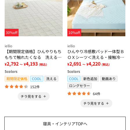
30%off
10%off
iellio
iellio
【期間限定価格】ひんやりもち
ひんやり冷感敷パッド一体型Ｂ
もちで触れたくなる 洗えるラ
ＯＸシーツ＜洗える・接触冷
グ＜低反発・滑りにくい・接触
2,792
4,193
感・抗菌防臭・時短・家事楽・
2,691
4,220
¥
¥
¥
¥
～
(税込)
～
(税込)
冷感・防ダニ・カーペット＞
ボックスシーツ・寝苦しさ対策
5
colors
5
colors
＞
期間限定価格
COOL
洗える
COOL
新色追加
動画あり
ロングセラー
152件
64件
チラ見をする
チラ見をする
寝具・インテリアTOPへ