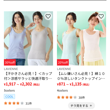
30%off
20%off
LAVIENNE
LAVIENNE
【汗かきさん必見！】＜カップ
【ムレ嫌いさん必見！】綿１０
付＞涼感サラッと快適汗取りタ
０％涼しいタンクトップインナ
ンクトップインナー＜さらりラ
1,917
2,302
ー＜さらりラボ＞
871
1,135
¥
¥
¥
¥
～
(税込)
～
(税込)
ボ＞
5
colors
4
colors
COOL
38件
31件
チラ見をする