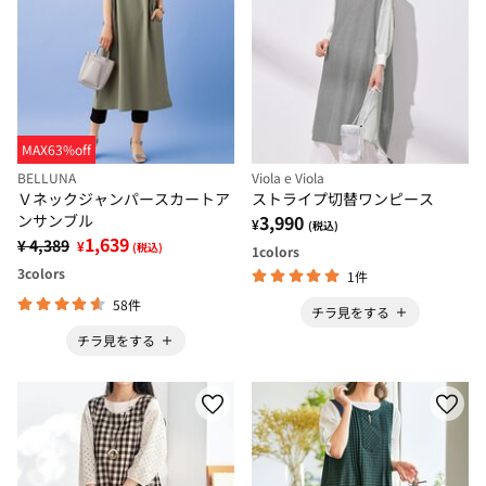
MAX63%off
BELLUNA
Viola e Viola
Ｖネックジャンパースカートア
ストライプ切替ワンピース
ンサンブル
3,990
¥
(税込)
1,639
¥ 4,389
¥
(税込)
1
colors
3
colors
1件
58件
チラ見をする
チラ見をする