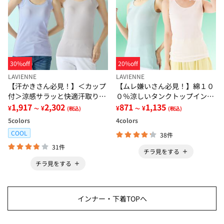
30%off
20%off
LAVIENNE
LAVIENNE
【汗かきさん必見！】＜カップ
【ムレ嫌いさん必見！】綿１０
付＞涼感サラッと快適汗取りタ
０％涼しいタンクトップインナ
ンクトップインナー＜さらりラ
1,917
2,302
ー＜さらりラボ＞
871
1,135
¥
¥
¥
¥
～
(税込)
～
(税込)
ボ＞
5
colors
4
colors
COOL
38件
31件
チラ見をする
チラ見をする
インナー・下着TOPへ