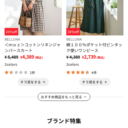
20%off
38%off
BELLUNA
BELLUNA
＜ｍｏｚ＞コットンリネンジャ
綿１００％ポケット付ピンタッ
ンパースカート
ク使いワンピース
4,389
2,739
¥ 5,489
¥ 4,389
¥
¥
(税込)
(税込)
2
colors
2
colors
2件
4件
チラ見をする
チラ見をする
おすすめ商品をもっと見る
ブランド特集