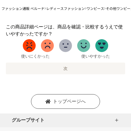
ファッション通販 ベルーナ
レディースファッション
ワンピース
その他ワンピー
1
この商品詳細ページは、商品を確認・比較するうえで使
か
いやすかったですか？
ら
5
ま
で
使いにくかった
使いやすかった
の
オ
次
プ
シ
ョ
ン
を
トップページへ
選
択
し
グループサイト
ま
す。