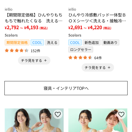
iellio
iellio
【期間限定価格】ひんやりもち
ひんやり冷感敷パッド一体型Ｂ
もちで触れたくなる 洗えるラ
ＯＸシーツ＜洗える・接触冷
グ＜低反発・滑りにくい・接触
2,792
4,193
感・抗菌防臭・時短・家事楽・
2,691
4,220
¥
¥
¥
¥
～
(税込)
～
(税込)
冷感・防ダニ・カーペット＞
ボックスシーツ・寝苦しさ対策
5
colors
5
colors
＞
期間限定価格
COOL
洗える
COOL
新色追加
動画あり
ロングセラー
152件
64件
チラ見をする
チラ見をする
寝具・インテリアTOPへ