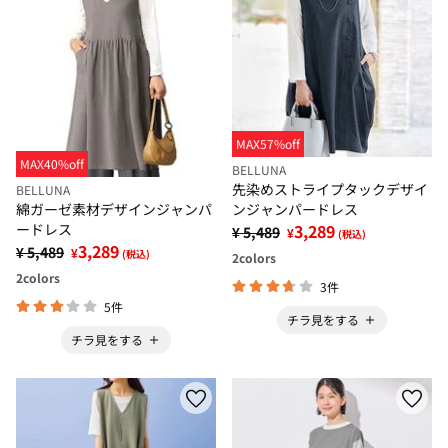
MAX57%off
MAX40%off
BELLUNA
先染めストライプタックデザイ
BELLUNA
ンジャンパードレス
綿ガーゼ素材デザインジャンパ
3,289
ードレス
¥ 5,489
¥
(税込)
3,289
¥ 5,489
¥
(税込)
2
colors
2
colors
3件
5件
チラ見をする
チラ見をする