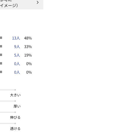
イメージ）
13人
48%
9人
33%
5人
19%
0人
0%
0人
0%
大きい
厚い
伸びる
透ける