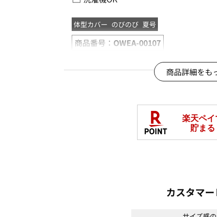
体型カバー
のびのび
夏号
商品番号：
OWEA-00107
商品詳細をも
カスタマー
サイズ感の