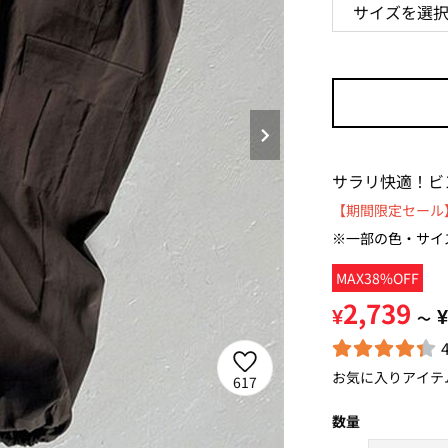
サラリ快適！ビ
【期間限定セール】
※一部の色・サイ
MAX38%OFF
2,739
¥
¥
～
お気に入りアイテ
617
数量